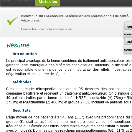
Mots clés
Bienvenue sur EM-consulte, la référence des professionnels de santé.
Article gratuit.
co
Connectez-vous pour en bénéficier!
vous
cr
Résumé
comp
Introduction
Le principal avantage de la forme combinée du traitement antituberculeux est
garantir l’effet synergique des différents antibiotiques. Toutefois, la difficul
est responsable d’une incidence plus importante des effets indésirable
négativation et de la durée de séjour.
Méthodes
C’est une étude rétrospective concernant 95 dossiers des patients hospi
commune bacillifère et recevant un traitement antituberculeux. On distingue
49 patients traités par la forme combinée HRZE : Isoniazide (H) 75mg
+
Ri
275
mg et Pyrazinamide (Z) 400
mg et groupe 2 (G2) incluant 46 patients sous 
Résultats
L’âge moyen de nos patients était 43 ans (±
17) avec une prédominance du 
groupe G1 était caractérisé par une meilleure observance thérapeutiq
fréquence plus élevée des effets indésirables majeures nécessitant la modifi
avec
p
=
0,038). Dominés par les réactions immunoallergiques (G1 : 11 % vs 2 