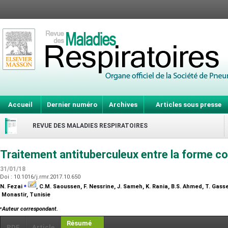
Accueil
Dernier numéro
Archives
Articles sous presse
REVUE DES MALADIES RESPIRATOIRES
Traitement antituberculeux entre la forme c
31/01/18
Doi : 10.1016/j.rmr.2017.10.650
⁎
N. Fezai
, C.M. Saoussen, F. Nessrine, J. Sameh, K. Rania, B.S. Ahmed, T. Gas
Monastir, Tunisie
⁎
Auteur correspondant.
Résumé
PDF
Article