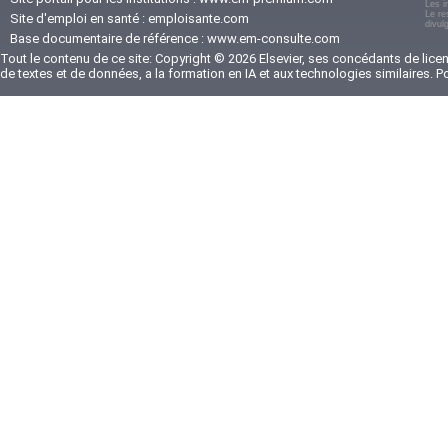
Les i
Le re
Site d'emploi en santé :
emploisante.com
divul
Base documentaire de référence :
www.em-consulte.com
Tout le contenu de ce site: Copyright © 2026 Elsevier, ses concédants de licenc
de textes et de données, a la formation en IA et aux technologies similaires. 