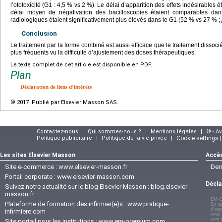
l’ototoxicité (G1 : 4,5 % vs 2 %). Le délai d’apparition des effets indésirables ét
délai moyen de négativation des bacilloscopies étaient comparables da
radiologiques étaient signiﬁcativement plus élevés dans le G1 (52 % vs 27 % ;
Conclusion
Le traitement par la forme combiné est aussi efficace que le traitement dissocié
plus fréquents vu la difficulté d’ajustement des doses thérapeutiques.
Le texte complet de cet article est disponible en PDF.
Plan
Déclaration de liens d’intérêts
© 2017 Publié par Elsevier Masson SAS.
Contactez-nous
|
Qui sommes-nous ?
|
Mentions légales
|
© - A
Politique publicitaire
|
Politique de la vie privée
|
Cookie settings 
Les sites Elsevier Masson
Accès
Site e-commerce :
www.elsevier-masson.fr
Der
Portail corporate :
www.elsevier-masson.com
Décla
Suivez notre actualité sur le blog Elsevier Masson :
blog.elsevier-
masson.fr
EM-C
Plateforme de formation des infirmier(e)s :
www.pratique-
En ap
d'opp
infirmiere.com
vous 
sont 
Site portail pour les institutions :
www.em-premium.com