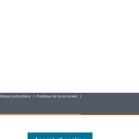
litique publicitaire
|
Politique de la vie privée
|
resse