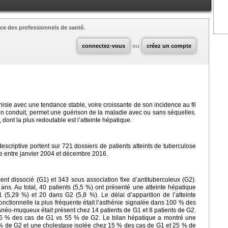
ce des professionnels de santé.
connectez-vous
ou
créez un compte
isie avec une tendance stable, voire croissante de son incidence au fil
ien conduit, permet une guérison de la maladie avec ou sans séquelles.
dont la plus redoutable est l’atteinte hépatique.
escriptive portent sur 721 dossiers de patients atteints de tuberculose
ce entre janvier 2004 et décembre 2016.
ent dissocié (G1) et 343 sous association fixe d’antituberculeux (G2).
ans. Au total, 40 patients (5,5 %) ont présenté une atteinte hépatique
5,29 %) et 20 dans G2 (5,8 %). Le délai d’apparition de l’atteinte
fonctionnelle la plus fréquente était l’asthénie signalée dans 100 % des
anéo-muqueux était présent chez 14 patients de G1 et 8 patients de G2.
z 75 % des cas de G1 vs 55 % de G2. Le bilan hépatique a montré une
 % de G2 et une cholestase isolée chez 15 % des cas de G1 et 25 % de