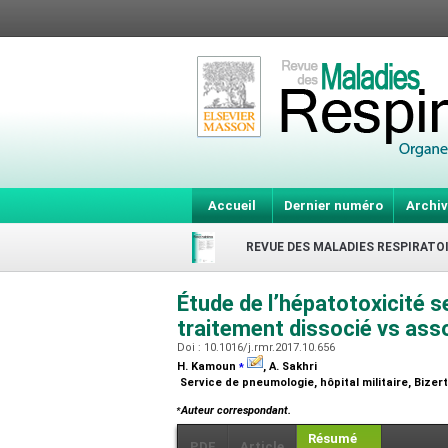
Accueil
Dernier numéro
Archiv
REVUE DES MALADIES RESPIRATO
Étude de l’hépatotoxicité s
traitement dissocié vs ass
Doi : 10.1016/j.rmr.2017.10.656
⁎
H. Kamoun
, A. Sakhri
Service de pneumologie, hôpital militaire, Bizer
⁎
Auteur correspondant.
Résumé
PDF
Article