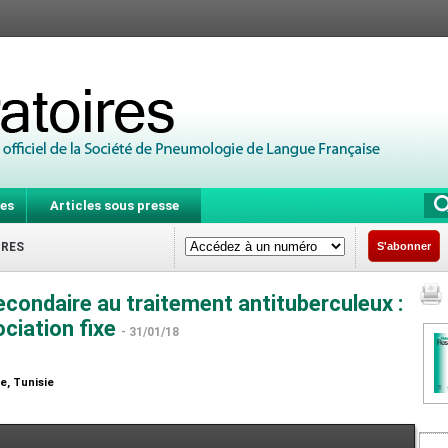
es
Articles sous presse
IRES
S'abonner
econdaire au traitement antituberculeux :
ociation fixe
- 31/01/18
te, Tunisie