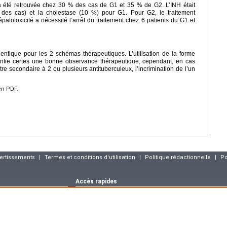
 a été retrouvée chez 30 % des cas de G1 et 35 % de G2. L’INH était
des cas) et la cholestase (10 %) pour G1. Pour G2, le traitement
patotoxicité a nécessité l’arrêt du traitement chez 6 patients du G1 et
dentique pour les 2 schémas thérapeutiques. L’utilisation de la forme
antie certes une bonne observance thérapeutique, cependant, en cas
re secondaire à 2 ou plusieurs antituberculeux, l’incrimination de l’un
en PDF.
vertissements
|
Termes et conditions d'utilisation
|
Politique rédactionnelle
|
Po
Accès rapides
Dernier numéro
Archives
Articles sous p
m
Déclaration CNIL
asson :
blog.elsevier-
EM-CONSULTE.COM est déclaré à la CNIL, déclaration n° 1286925.