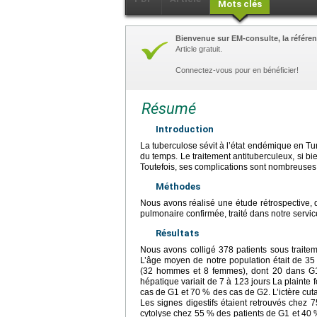
Mots clés
Bienvenue sur EM-consulte, la référen
Article gratuit.
Connectez-vous pour en bénéficier!
Résumé
Introduction
La tuberculose sévit à l’état endémique en Tun
du temps. Le traitement antituberculeux, si b
Toutefois, ses complications sont nombreuses, 
Méthodes
Nous avons réalisé une étude rétrospective, d
pulmonaire confirmée, traité dans notre servi
Résultats
Nous avons colligé 378 patients sous traitem
L’âge moyen de notre population était de 35 
(32 hommes et 8 femmes), dont 20 dans G1 (
hépatique variait de 7 à 123
jours La plainte 
cas de G1 et 70 % des cas de G2. L’ictère cut
Les signes digestifs étaient retrouvés che
cytolyse chez 55 % des patients de G1 et 40