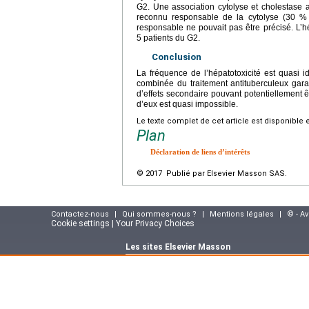
G2. Une association cytolyse et cholestase
reconnu responsable de la cytolyse (30 % 
responsable ne pouvait pas être précisé. L’hé
5 patients du G2.
Conclusion
La fréquence de l’hépatotoxicité est quasi i
combinée du traitement antituberculeux gar
d’effets secondaire pouvant potentiellement êt
d’eux est quasi impossible.
Le texte complet de cet article est disponible 
Plan
Déclaration de liens d’intérêts
© 2017 Publié par Elsevier Masson SAS.
Contactez-nous
|
Qui sommes-nous ?
|
Mentions légales
|
© - A
Cookie settings | Your Privacy Choices
Les sites Elsevier Masson
Site e-commerce :
www.elsevier-masson.fr
Portail corporate :
www.elsevier-masson.co
Suivez notre actualité sur le blog Elsevier M
masson.fr