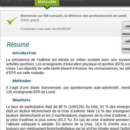
Mots clés
Bienvenue sur EM-consulte, la référence des professionnels de santé.
Article gratuit.
co
Connectez-vous pour en bénéficier!
vous
cr
Résumé
comp
Introduction
La prévalence de l’asthme est élevée en milieu scolaire avec une surven
activités sportives. Les enseignants d’éducation physique et sportive (EPS) so
crises. Les objectifs de cette étude étaient d’évaluer les connaissances, les at
d’EPS sur cette maladie.
Méthodes
Il s’agit d’une étude transversale, par questionnaire auto-administré, m
126 enseignants EPS de Lomé.
Résultats
Le taux de participation était de 86 % (108/126). Au total, 91 % des enseig
était un facteur déclenchant de la crise d’asthme. Mais 12 % des enseignant
facteurs déclenchants et les 3 manifestations majeures de la crise d’asthme. La 
la crise d’asthme le plus connu (83,3 %). En cas de crise d’asthme pendant l
l’attitude adéquate à adopter. En dehors de la crise, 16,6 % d’entre eux co
toujours son médicament bronchodilatateur sur lui et d’en inhaler avant l’activ