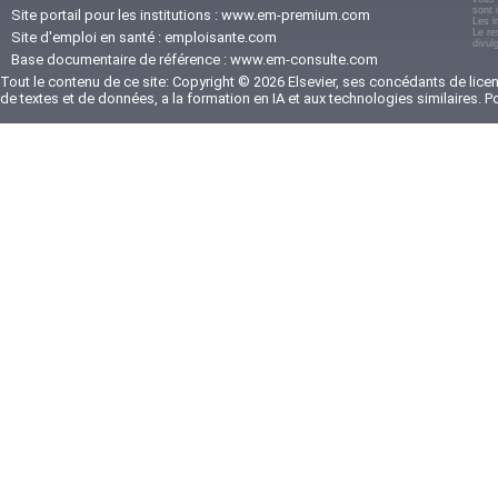
sont 
Site portail pour les institutions :
www.em-premium.com
Les i
Le re
Site d'emploi en santé :
emploisante.com
divul
Base documentaire de référence :
www.em-consulte.com
Tout le contenu de ce site: Copyright © 2026 Elsevier, ses concédants de licenc
de textes et de données, a la formation en IA et aux technologies similaires. 