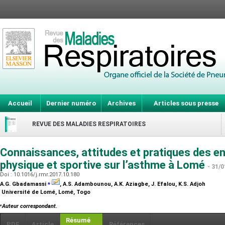
Accueil
Dernier numéro
Archives
Articles sous presse
REVUE DES MALADIES RESPIRATOIRES
Connaissances, attitudes et pratiques des e
physique et sportive sur l’asthme à Lomé
- 31/0
Doi : 10.1016/j.rmr.2017.10.180
⁎
A.G. Gbadamassi
, A.S. Adambounou, A.K. Aziagbe, J. Efalou, K.S. Adjoh
Université de Lomé, Lomé, Togo
⁎
Auteur correspondant.
Résumé
PDF
Article
Références