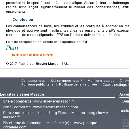
proscriraient le sport à tout enfant asthmatique. Aucun facteur sociodémog
l’étude n’influençait significativement le niveau des connaissances, att
enseignants.
Conclusion
Les connaissances de base, les attitudes et les pratiques à adopter en ma
physique et sportive sont insuffisantes chez les enseignants d’EPS exerçan
continues de ces enseignants d’EPS sur l’asthme doivent être renforcées.
Le texte complet de cet article est disponible en PDF.
Plan
Déclaration de liens d’intérêts
© 2017 Publié par Elsevier Masson SAS.
Contactez-nous
|
Qui sommes-nous ?
|
Mentions légales
|
© - A
Politique publicitaire
|
Politique de la vie privée
|
Cookie settings 
Les sites Elsevier Masson
Accès
Site e-commerce :
www.elsevier-masson.fr
Der
Portail corporate :
www.elsevier-masson.com
Décla
Suivez notre actualité sur le blog Elsevier Masson :
blog.elsevier-
masson.fr
EM-C
Plateforme de formation des infirmier(e)s :
www.pratique-
En ap
d'opp
infirmiere.com
vous 