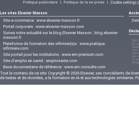
Politique publicitaire
|
Politique de la vie privée
|
Cookie settings 
Les sites Elsevier Masson
Accès
Site e-commerce :
www.elsevier-masson.fr
Der
Portail corporate :
www.elsevier-masson.com
Décla
Suivez notre actualité sur le blog Elsevier Masson :
blog.elsevier-
masson.fr
EM-C
Plateforme de formation des infirmier(e)s :
www.pratique-
En ap
d'opp
infirmiere.com
vous 
sont 
Site portail pour les institutions :
www.em-premium.com
Les i
Le re
Site d'emploi en santé :
emploisante.com
divul
Base documentaire de référence :
www.em-consulte.com
Tout le contenu de ce site: Copyright © 2026 Elsevier, ses concédants de licenc
de textes et de données, a la formation en IA et aux technologies similaires. 