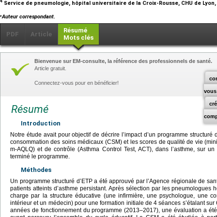
4
Service de pneumologie, hôpital universitaire de la Croix-Rousse, CHU de Lyon
⁎
Auteur correspondant.
Résumé
PDF
Article
Mots clés
Bienvenue sur EM-consulte, la référence des professionnels de santé.
Article gratuit.
co
Connectez-vous pour en bénéficier!
vous
cr
Résumé
comp
Introduction
Notre étude avait pour objectif de décrire l’impact d’un programme structuré 
consommation des soins médicaux (CSM) et les scores de qualité de vie (mini
m-AQLQ) et de contrôle (Asthma Control Test, ACT), dans l’asthme, sur un
terminé le programme.
Méthodes
Un programme structuré d’ETP a été approuvé par l’Agence régionale de san
patients atteints d’asthme persistant. Après sélection par les pneumologues hos
charge par la structure éducative (une infirmière, une psychologue, une c
intérieur et un médecin) pour une formation initiale de 4 séances s’étalant su
années de fonctionnement du programme (2013–2017), une évaluation a été c