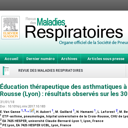
Accueil
Dernier numéro
Archives
Articles sous presse
REVUE DES MALADIES RESPIRATOIRES
Éducation thérapeutique des asthmatiques à l’
Rousse (Lyon) : résultats observés sur les 3
31/01/18
Doi : 10.1016/j.rmr.2017.10.183
1
,
3
,
⁎
1
1
1
2
E. Van Ganse
, H. Aubert
, M. Gaillard
, N. Hamami
, L. Laforest
, M. B
1
ETP-asthme, pneumologie, hôpital universitaire de la Croix-Rousse, CHU de Ly
2
EA 7425 HESPER, université Claude-Bernard-Lyon 1, Lyon, France
3
PE Lyon, EA 7425 HESPER UCBL, Lyon, France