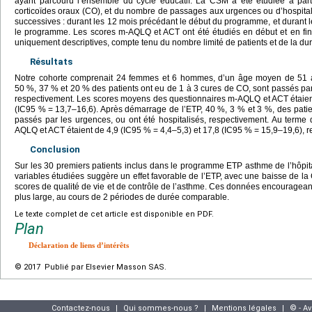
ayant parcouru l’ensemble du cycle éducatif. La CSM a été étudiée à par
corticoïdes oraux (CO), et du nombre de passages aux urgences ou d’hospital
successives : durant les 12 mois précédant le début du programme, et durant le
le programme. Les scores m-AQLQ et ACT ont été étudiés en début et en fi
uniquement descriptives, compte tenu du nombre limité de patients et de la dur
Résultats
Notre cohorte comprenait 24 femmes et 6 hommes, d’un âge moyen de 51 an
50 %, 37 % et 20 % des patients ont eu de 1 à 3 cures de CO, sont passés par 
respectivement. Les scores moyens des questionnaires m-AQLQ et ACT étaien
(IC95 %
=
13,7–16,6). Après démarrage de l’ETP, 40 %, 3 % et 3 %, des patie
passés par les urgences, ou ont été hospitalisés, respectivement. Au term
AQLQ et ACT étaient de 4,9 (IC95 %
=
4,4–5,3) et 17,8 (IC95 %
=
15,9–19,6), r
Conclusion
Sur les 30 premiers patients inclus dans le programme ETP asthme de l’hôpit
variables étudiées suggère un effet favorable de l’ETP, avec une baisse de la 
scores de qualité de vie et de contrôle de l’asthme. Ces données encourageant
plus large, au cours de 2 périodes de durée comparable.
Le texte complet de cet article est disponible en PDF.
Plan
Déclaration de liens d’intérêts
© 2017 Publié par Elsevier Masson SAS.
Contactez-nous
|
Qui sommes-nous ?
|
Mentions légales
|
© - A