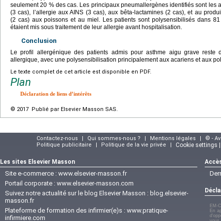
seulement 20 % des cas. Les principaux pneumallergènes identifiés sont les ac
(3 cas), l’allergie aux AINS (3 cas), aux bêta-lactamines (2 cas), et au produit
(2 cas) aux poissons et au miel. Les patients sont polysensibilisés dans 
étaient mis sous traitement de leur allergie avant hospitalisation.
Conclusion
Le profil allergénique des patients admis pour asthme aigu grave reste do
allergique, avec une polysensibilisation principalement aux acariens et aux pol
Le texte complet de cet article est disponible en PDF.
Plan
Déclaration de liens d’intérêts
© 2017 Publié par Elsevier Masson SAS.
Contactez-nous
|
Qui sommes-nous ?
|
Mentions légales
|
© - A
Politique publicitaire
|
Politique de la vie privée
|
Cookie settings 
Les sites Elsevier Masson
Accès
Site e-commerce :
www.elsevier-masson.fr
Der
Portail corporate :
www.elsevier-masson.com
Décla
Suivez notre actualité sur le blog Elsevier Masson :
blog.elsevier-
masson.fr
EM-C
Plateforme de formation des infirmier(e)s :
www.pratique-
En ap
d'opp
infirmiere.com
vous 