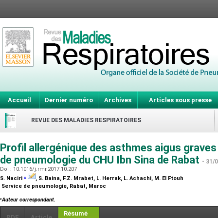
Accueil
Dernier numéro
Archives
Articles sous presse
REVUE DES MALADIES RESPIRATOIRES
Profil allergénique des asthmes aigus graves 
de pneumologie du CHU Ibn Sina de Rabat
- 31/
Doi : 10.1016/j.rmr.2017.10.207
⁎
S. Naciri
, S. Baina, F.Z. Mrabet, L. Herrak, L. Achachi, M. El Ftouh
Service de pneumologie, Rabat, Maroc
⁎
Auteur correspondant.
Résumé
PDF
Article