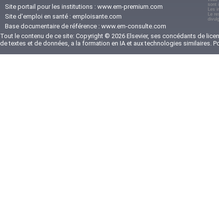
sont 
Site portail pour les institutions :
www.em-premium.com
Les i
Le re
Site d'emploi en santé :
emploisante.com
divul
Base documentaire de référence :
www.em-consulte.com
Tout le contenu de ce site: Copyright © 2026 Elsevier, ses concédants de licenc
de textes et de données, a la formation en IA et aux technologies similaires. 