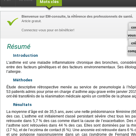
Mots clés
Bienvenue sur EM-consulte, la référence des professionnels de santé.
Article gratuit.
co
Connectez-vous pour en bénéficier!
vous
cr
Résumé
comp
Introduction
L’asthme est une maladie inflammatoire chronique des bronches, considéré
entre des facteurs génétiques et des facteurs environnementaux. Ses étiolo
l’allergie.
Méthodes
Étude descriptive rétrospective menée au service de pneumologie à l’hôpi
53 patients admis pour prise en charge d’asthme aigu grave entre janvier 20
ont été transférés de la réanimation médicale après un contrôle de la phase ai
Résultats
La moyenne d’âge est de 35,5 ans, avec une nette prédominance féminine (66 
des cas. L’asthme est initialement classé persistant sévère chez tous les pat
retrouvée dans 5,7 % des cas comme étant la cause de l’exacerbation. Des m
l’asthme sont retrouvées dans 44 % des cas. Elles sont dominées par la rhini
(17 %), et de l’eczéma de contact (6 %). Une anosmie est retrouvée dans 6 % 
et une polypose nasosinusienne dans un cas (syndrome de Fernand Wida