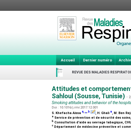
Accueil
Dernier numéro
Archiv
REVUE DES MALADIES RESPIRATO
Attitudes et comportements
Sahloul (Sousse, Tunisie)
- 
Smoking attitudes and behavior of the hospital
Doi : 10.1016/j.rmr.2017.12.001
a
,
⁎
,
b
a
S. Khefacha Aissa
, H. Ghali
, M. Ben Re
a
Service de prévention et de sécurité des soin
b
Consultation d’aide au sevrage tabagique, CHU
c
Département de médecine préventive et commu