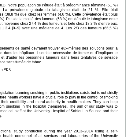
081). Notre population de l’étude était à prédominance féminine (51 %)
. La prévalence globale du tabagisme était de 21 %. Elle était
es (38,8 %) que chez les femmes (4,6 %). Cette prévalence était plus
). Plus de la moitié des fumeurs (58 %) ont débuté le tabagisme entre
ait moyenne chez 27,4 % des fumeurs et forte chez 18,3 % d’entre eux.
1
±
2,4 [0–9] avec une médiane de 4. Les 2/3 des fumeurs (66,5 %)
ssements de santé devraient trouver eux-mêmes des solutions pour la
e dans les hôpitaux. Il semble nécessaire de former et d’impliquer le
c et d’aider les personnels fumeurs dans leurs tentatives de sevrage
pace sans fumée de tabac.
en PDF.
slation banning smoking in public institutions exists but is not strictly
refore health workers have a crucial role to play in the control of smoking
 their credibility and moral authority in health matters. They can help
from smoking in the hospital themselves. The aim of our study was to
dical staff at the University Hospital of Sahloul in Sousse and their
g.
ectional study conducted during the year 2013–2014 using a self-
 health personnel of all services and laboratories of the University