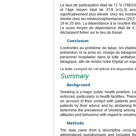
Le taux de participation était de 71 % (768/1
et l’âge moyen était de 37,8 (±11,3) ans
significativement plus élevée chez les homm
élevée chez les médecins/pharmaciens (29,5 %
19 et 25 ans. La dépendance à la nicotine ét
Le score moyen de dépendance était de 4,
déclaraient fumer sur le lieu du travail.
Conclusion
Confrontés au problème du tabac, les établi
prévention et la prise en charge du tabagism
personnel hospitalier dans la lutte antitaba
tabagique, afin de rendre notre hôpital un es
Le texte complet de cet article est disponible 
Summary
Background
Smoking is a major public health problem. Legi
enforced, particularly in health facilities. The
on account of their contact with patients and
patients by their advice and by abstaining 
determine the prevalence of smoking among me
attitudes and behaviour with regard to smokin
Methods
The data came from a descriptive cross-s
administered questionnaire and included the