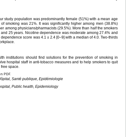
Our study population was predominantly female (51%) with a mean age
ce of smoking was 21%. It was significantly higher among men (38.8%)
er among physicians/pharmacists (29.5%). More than half the smokers
19 and 25 years. Nicotine dependence was moderate among 27.4% and
e dependence score was 4.1
±
2.4 [0–9] with a median of 4.0. Two-thirds
orkplace.
th institutions should find solutions for the prevention of smoking in
olve hospital staff in anti-tobacco measures and to help smokers to quit
 free space.
en PDF.
ôpital, Santé publique, Epidémiologie
spital, Public health, Epidemiology