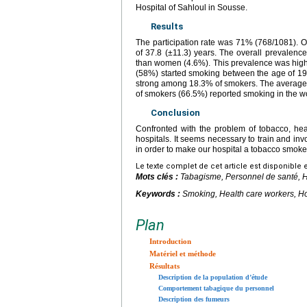
Hospital of Sahloul in Sousse.
Results
The participation rate was 71% (768/1081). 
of 37.8 (±11.3) years. The overall prevalen
than women (4.6%). This prevalence was high
(58%) started smoking between the age of 
strong among 18.3% of smokers. The averag
of smokers (66.5%) reported smoking in the w
Conclusion
Confronted with the problem of tobacco, heal
hospitals. It seems necessary to train and inv
in order to make our hospital a tobacco smoke
Le texte complet de cet article est disponible 
Mots clés :
Tabagisme, Personnel de santé, H
Keywords :
Smoking, Health care workers, Ho
Plan
Introduction
Matériel et méthode
Résultats
Description de la population d’étude
Comportement tabagique du personnel
Description des fumeurs