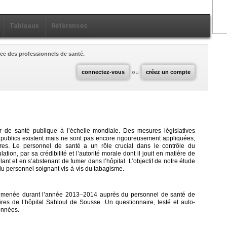
Tableaux
Références
ce des professionnels de santé.
connectez-vous
ou
créez un compte
 de santé publique à l’échelle mondiale. Des mesures législatives
 publics existent mais ne sont pas encore rigoureusement appliquées,
res. Le personnel de santé a un rôle crucial dans le contrôle du
tion, par sa crédibilité et l’autorité morale dont il jouit en matière de
lant et en s’abstenant de fumer dans l’hôpital. L’objectif de notre étude
 du personnel soignant vis-à-vis du tabagisme.
sale menée durant l’année 2013–2014 auprès du personnel de santé de
oires de l’hôpital Sahloul de Sousse. Un questionnaire, testé et auto-
données.