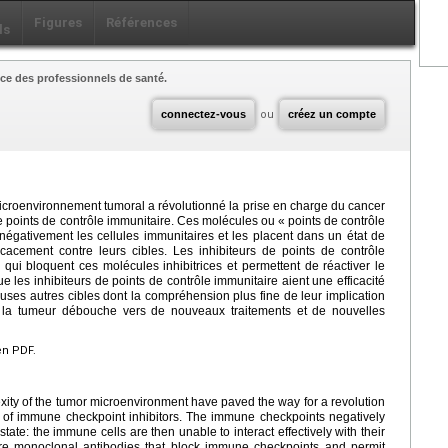
Figures
Références
ls
ce des professionnels de santé.
connectez-vous
ou
créez un compte
icroenvironnement tumoral a révolutionné la prise en charge du cancer
 points de contrôle immunitaire. Ces molécules ou « points de contrôle
 négativement les cellules immunitaires et les placent dans un état de
icacement contre leurs cibles. Les inhibiteurs de points de contrôle
ui bloquent ces molécules inhibitrices et permettent de réactiver le
 les inhibiteurs de points de contrôle immunitaire aient une efficacité
uses autres cibles dont la compréhension plus fine de leur implication
e la tumeur débouche vers de nouveaux traitements et de nouvelles
en PDF.
ty of the tumor microenvironment have paved the way for a revolution
 of immune checkpoint inhibitors. The immune checkpoints negatively
ate: the immune cells are then unable to interact effectively with their
are monoclonal antibodies that block immune checkpoints and permit