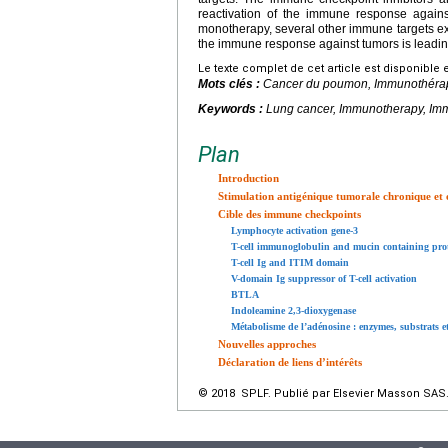
reactivation of the immune response agains
monotherapy, several other immune targets exi
the immune response against tumors is leadi
Le texte complet de cet article est disponible 
Mots clés :
Cancer du poumon, Immunothérapi
Keywords :
Lung cancer, Immunotherapy, Im
Plan
Introduction
Stimulation antigénique tumorale chronique et
Cible des immune checkpoints
Lymphocyte activation gene-3
T-cell immunoglobulin and mucin containing prot
T-cell Ig and ITIM domain
V-domain Ig suppressor of T-cell activation
BTLA
Indoleamine 2,3-dioxygenase
Métabolisme de l’adénosine : enzymes, substrats et
Nouvelles approches
Déclaration de liens d’intérêts
© 2018 SPLF. Publié par Elsevier Masson SAS. 