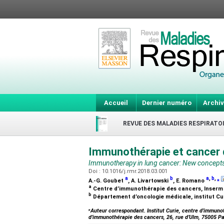
Accueil
Dernier numéro
Archiv
REVUE DES MALADIES RESPIRATO
Immunothérapie et cancer
Immunotherapy in lung cancer: New concept
Doi : 10.1016/j.rmr.2018.03.001
a
b
a
,
b
,
⁎
A.-G. Goubet
, A. Livartowski
, E. Romano
a
Centre d’immunothérapie des cancers, Inserm U
b
Département d’oncologie médicale, institut Cur
⁎
Auteur correspondant. Institut Curie, centre d’immunot
d’immunothérapie des cancers, 26, rue d’Ulm, 75005 Pa