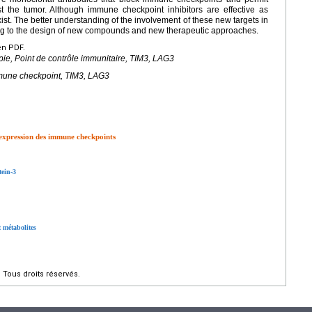
t the tumor. Although immune checkpoint inhibitors are effective as
st. The better understanding of the involvement of these new targets in
ng to the design of new compounds and new therapeutic approaches.
en PDF.
e, Point de contrôle immunitaire, TIM3, LAG3
mune checkpoint, TIM3, LAG3
 expression des immune checkpoints
ein-3
 métabolites
Tous droits réservés.