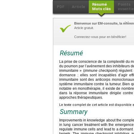
Résumé
Points
PDF
Article
Mots clés
essentie
Bienvenue sur EM-consulte, la référen
Article gratuit.
Connectez-vous pour en bénéficier!
Résumé
La prise de conscience de la complexité du m
du poumon par l’avènement des inhibiteurs de
immunitaire » (
immune checkpoint
) régulent
dormance : elles sont incapables d’agir eff
immunitaire sont des anticorps monoclonaux q
système immunitaire contre la tumeur. Bien que
notable en monothérapie, il existe de nombre
dans la réponse immunitaire dirigée contr
approches thérapeutiques.
Le texte complet de cet article est disponible 
Summary
Improvements in knowledge about the complexi
in lung cancer treatment with the emergence
regulate immune cells and lead to a dormant st
targets. The immune checkpoint inhibitors 