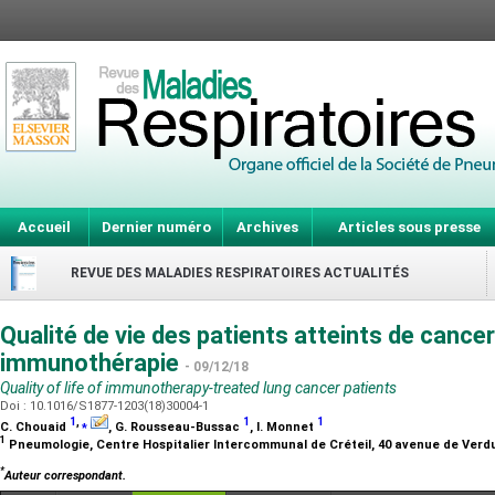
Accueil
Dernier numéro
Archives
Articles sous presse
REVUE DES MALADIES RESPIRATOIRES ACTUALITÉS
Qualité de vie des patients atteints de cance
immunothérapie
- 09/12/18
Quality of life of immunotherapy-treated lung cancer patients
Doi : 10.1016/S1877-1203(18)30004-1
1
,
⁎
1
1
C. Chouaid
, G. Rousseau-Bussac
, I. Monnet
1
Pneumologie, Centre Hospitalier Intercommunal de Créteil, 40 avenue de Verdu
*
Auteur correspondant.