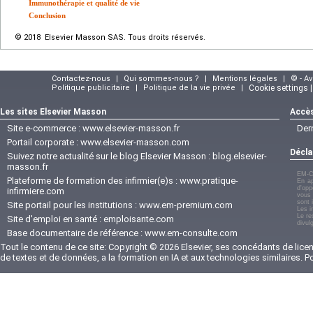
Immunothérapie et qualité de vie
Conclusion
© 2018 Elsevier Masson SAS. Tous droits réservés.
Contactez-nous
|
Qui sommes-nous ?
|
Mentions légales
|
© - A
Politique publicitaire
|
Politique de la vie privée
|
Cookie settings 
Les sites Elsevier Masson
Accès
Site e-commerce :
www.elsevier-masson.fr
Der
Portail corporate :
www.elsevier-masson.com
Décla
Suivez notre actualité sur le blog Elsevier Masson :
blog.elsevier-
masson.fr
EM-C
Plateforme de formation des infirmier(e)s :
www.pratique-
En ap
d'opp
infirmiere.com
vous 
sont 
Site portail pour les institutions :
www.em-premium.com
Les i
Le re
Site d'emploi en santé :
emploisante.com
divul
Base documentaire de référence :
www.em-consulte.com
Tout le contenu de ce site: Copyright © 2026 Elsevier, ses concédants de licenc
de textes et de données, a la formation en IA et aux technologies similaires. 