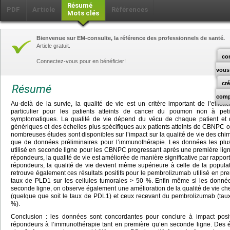
Résumé
PDF
Article
Références
Mots clés
Bienvenue sur EM-consulte, la référence des professionnels de santé.
Article gratuit.
co
Connectez-vous pour en bénéficier!
vous
cr
Résumé
comp
Au-delà de la survie, la qualité de vie est un critère important de l’effica
particulier pour les patients atteints de cancer du poumon non à peti
symptomatiques. La qualité de vie dépend du vécu de chaque patient et
génériques et des échelles plus spécifiques aux patients atteints de CBNPC o
nombreuses études sont disponibles sur l’impact sur la qualité de vie des chi
que de données préliminaires pour l’immunothérapie. Les données les plu
utilisé en seconde ligne pour les CBNPC progressant après une première lign
répondeurs, la qualité de vie est améliorée de manière significative par rappor
répondeurs, la qualité de vie devient même supérieure à celle de la popula
retrouve également ces résultats positifs pour le pembrolizumab utilisé en pre
taux de PLD1 sur les cellules tumorales > 50 %. Enfin même si les données
seconde ligne, on observe également une amélioration de la qualité de vie chez
(quelque que soit le taux de PDL1) et ceux recevant du pembrolizumab (tau
%).
Conclusion : les données sont concordantes pour conclure à impact positi
répondeurs à l’immunothérapie tant en première qu’en seconde ligne. Des é