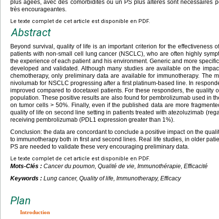
plus âgées, avec des comorbidités ou un PS plus altérés sont nécessaires p
très encourageantes.
Le texte complet de cet article est disponible en PDF.
Abstract
Beyond survival, quality of life is an important criterion for the effectiveness o
patients with non-small cell lung cancer (NSCLC), who are often highly sympt
the experience of each patient and his environment. Generic and more specif
developed and validated. Although many studies are available on the impact 
chemotherapy, only preliminary data are available for immunotherapy. The m
nivolumab for NSCLC progressing after a first platinum-based line. In responder pa
improved compared to docetaxel patients. For these responders, the quality of
population. These positive results are also found for pembrolizumab used in the 
on tumor cells > 50%. Finally, even if the published data are more fragmente
quality of life on second line setting in patients treated with atezoluzimab (re
receiving pembrolizumab (PDL1 expression greater than 1%).
Conclusion: the data are concordant to conclude a positive impact on the quali
to immunotherapy both in first and second lines. Real life studies, in older pati
PS are needed to validate these very encouraging preliminary data.
Le texte complet de cet article est disponible en PDF.
Mots-Clés :
Cancer du poumon, Qualité de vie, Immunothérapie, Efficacité
Keywords :
Lung cancer, Quality of life, Immunotherapy, Efficacy
Plan
Introduction