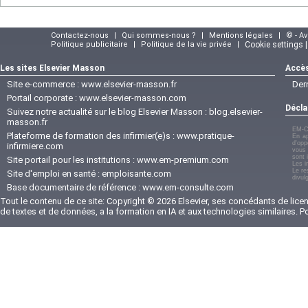
Contactez-nous
|
Qui sommes-nous ?
|
Mentions légales
|
© - A
Politique publicitaire
|
Politique de la vie privée
|
Cookie settings 
Les sites Elsevier Masson
Accès
Site e-commerce :
www.elsevier-masson.fr
Der
Portail corporate :
www.elsevier-masson.com
Décla
Suivez notre actualité sur le blog Elsevier Masson :
blog.elsevier-
masson.fr
EM-C
Plateforme de formation des infirmier(e)s :
www.pratique-
En ap
d'opp
infirmiere.com
vous 
sont 
Site portail pour les institutions :
www.em-premium.com
Les i
Le re
Site d'emploi en santé :
emploisante.com
divul
Base documentaire de référence :
www.em-consulte.com
Tout le contenu de ce site: Copyright © 2026 Elsevier, ses concédants de licenc
de textes et de données, a la formation en IA et aux technologies similaires. 