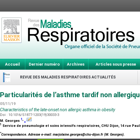
Accueil
Dernier numéro
Archives
Articles sous presse
REVUE DES MALADIES RESPIRATOIRES ACTUALITÉS
Particularités de l’asthme tardif non allergi
05/11/19
Characteristics of the late-onset non allergic asthma in obesity
Doi : 10.1016/S1877-1203(19)30033-3
1
,
M. Georges
⁎
1
Service de pneumologie et soins intensifs respiratoires, CHU Dijon, 14 rue Paul
*
Correspondance.
Adresse e-mail
: marjolaine.georges@chu-dijon.fr (M. Georges).