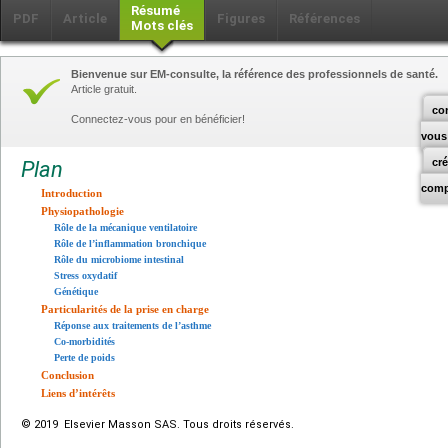
Résumé
PDF
Article
Figures
Références
Mots clés
Bienvenue sur EM-consulte, la référence des professionnels de santé.
Article gratuit.
co
Connectez-vous pour en bénéficier!
vous
cr
Plan
comp
Introduction
Physiopathologie
Rôle de la mécanique ventilatoire
Rôle de l’inflammation bronchique
Rôle du microbiome intestinal
Stress oxydatif
Génétique
Particularités de la prise en charge
Réponse aux traitements de l’asthme
Co-morbidités
Perte de poids
Conclusion
Liens d’intérêts
© 2019 Elsevier Masson SAS. Tous droits réservés.