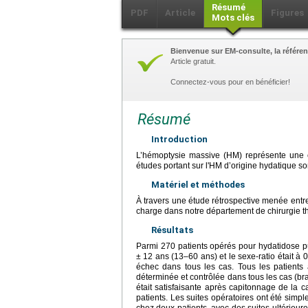
Résumé
PDF
Article
Figures
Mots clés
Bienvenue sur EM-consulte, la référen
Article gratuit.
Connectez-vous pour en bénéficier!
Résumé
Introduction
L’hémoptysie massive (HM) représente une c
études portant sur l'HM d’origine hydatique so
Matériel et méthodes
À travers une étude rétrospective menée entre
charge dans notre département de chirurgie t
Résultats
Parmi 270 patients opérés pour hydatidose p
±
12 ans (13–60 ans) et le sexe-ratio était à 
échec dans tous les cas. Tous les patients
déterminée et contrôlée dans tous les cas (b
était satisfaisante après capitonnage de la ca
patients. Les suites opératoires ont été simp