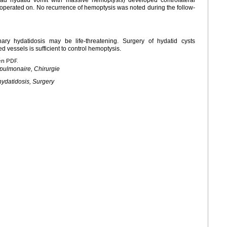
d hydatid vomit with massive hemoptysis) developed controlateral
 operated on. No recurrence of hemoptysis was noted during the follow-
ry hydatidosis may be life-threatening. Surgery of hydatid cysts
d vessels is sufficient to control hemoptysis.
en PDF.
pulmonaire, Chirurgie
ydatidosis, Surgery