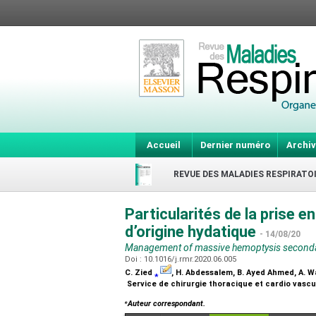
Accueil
Dernier numéro
Archiv
REVUE DES MALADIES RESPIRATO
Particularités de la prise 
d’origine hydatique
- 14/08/20
Management of massive hemoptysis secondary
Doi : 10.1016/j.rmr.2020.06.005
C. Zied
⁎
, H. Abdessalem, B. Ayed Ahmed, A. Wal
Service de chirurgie thoracique et cardio vascu
⁎
Auteur correspondant.