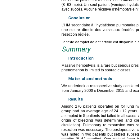
chez deux patients, avec des suites ultérieu
(8–63 mois). Un seul patient (vomique hydati
avec succès. Aucune récidive d’hémoptysie n’a
Conclusion
L’HM secondaire à l’hydatidose pulmonaire peu
une suture directe des vaisseaux érodés, per
résection réglée.
Le texte complet de cet article est disponible 
Summary
Introduction
Massive hemoptysis is a rare but serious presen
phenomenon is limited to sporadic cases.
Material and methods
We undertook a retrospective study consider
from January 2000 o December 2015 and exam
Results
Among 270 patients operated on for lung hy
group had an average age of 24
±
12 years 
attempted in 5 patients but failed in all case
origin of bleeding was determined and con
circulation). Pulmonary re-expansion was sat
resection was necessary. The postoperative c
was noted in two patients but settled subseq