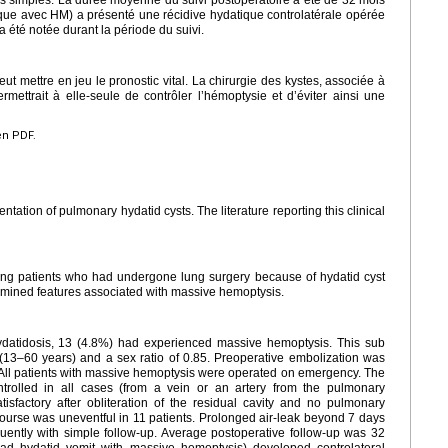
res simples. La durée moyenne du suivi postopératoire a été de 32 mois
que avec HM) a présenté une récidive hydatique controlatérale opérée
 été notée durant la période du suivi.
t mettre en jeu le pronostic vital. La chirurgie des kystes, associée à
mettrait à elle-seule de contrôler l’hémoptysie et d’éviter ainsi une
en PDF.
tation of pulmonary hydatid cysts. The literature reporting this clinical
ing patients who had undergone lung surgery because of hydatid cyst
ined features associated with massive hemoptysis.
datidosis, 13 (4.8%) had experienced massive hemoptysis. This sub
(13–60 years) and a sex ratio of 0.85. Preoperative embolization was
s. All patients with massive hemoptysis were operated on emergency. The
trolled in all cases (from a vein or an artery from the pulmonary
isfactory after obliteration of the residual cavity and no pulmonary
ourse was uneventful in 11 patients. Prolonged air-leak beyond 7 days
uently with simple follow-up. Average postoperative follow-up was 32