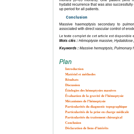
months (8–63 months). One patient (who ha
hydatid recurrence that was also successfully
up period for all patients.
Conclusion
Massive haemoptysis secondary to pulmona
associated with direct vascular control of erode
Le texte complet de cet article est disponible 
Mots clés :
Hémoptysie massive, Hydatidose 
Keywords :
Massive hemoptysis, Pulmonary h
Plan
Introduction
Matériel et méthodes
Résultats
Discussion
Étiologies des hémoptysies massives
Évaluation de la gravité de l’hémoptysie
Mécanismes de l’hémoptysie
Particularités du diagnostic topographique
Particularités de la prise en charge médicale
Particularités du traitement chirurgical
Conclusion
Déclaration de liens d’intérêts