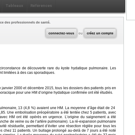
Tableaux
Références
ce des professionnels de santé.
connectez-vous
ou
créez un compte
irconstance de découverte rare du kyste hydatique pulmonaire. Les
nt limitées à des cas sporadiques.
 janvier 2000 et décembre 2015, tous les dossiers des patients pris en
horacique pour une HM d’origine hydatique confirmée ont été étudiés.
ulmonaire, 13 (4,8 %) avaient une HM. La moyenne d’âge était de 24
0,85. Une embolisation préopératoire a été tentée chez 5 patients, avec
 avec HM ont été opérés en urgence. L’origine du saignement a été
ranche de veine ou de l’artère pulmonaire). La ré-expansion pulmonaire
vité résiduelle, permettant d’éviter une résection réglée pour tous les
les chez 11 patients. Un bullage prolongé au-delà de 7 jours a été noté