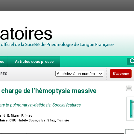
es
Articles sous presse
IRES
S'abonner
en charge de l’hémoptysie massive
 to pulmonary hydatidosis: Special features
id, E. Nizar, F. Imed
laire, CHU Habib-Bourguiba, Sfax, Tunisie