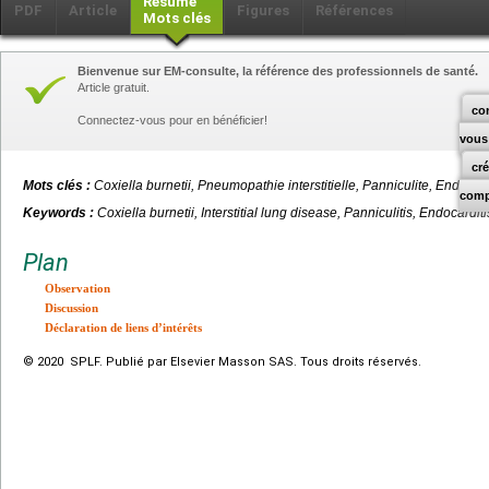
Résumé
PDF
Article
Figures
Références
Mots clés
Bienvenue sur EM-consulte, la référence des professionnels de santé.
Article gratuit.
co
Connectez-vous pour en bénéficier!
vous
cr
Mots clés :
Coxiella
burnetii
, Pneumopathie interstitielle, Panniculite, Endoca
comp
Keywords :
Coxiella
burnetii
, Interstitial lung disease, Panniculitis, Endocard
Plan
Observation
Discussion
Déclaration de liens d’intérêts
© 2020 SPLF. Publié par Elsevier Masson SAS. Tous droits réservés.