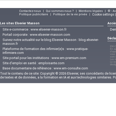
Contactez-nous
|
Qui sommes-nous ?
|
Mentions légales
|
© - A
Politique publicitaire
|
Politique de la vie privée
|
Cookie settings 
Les sites Elsevier Masson
Accès
Site e-commerce :
www.elsevier-masson.fr
Der
Portail corporate :
www.elsevier-masson.com
Décla
Suivez notre actualité sur le blog Elsevier Masson :
blog.elsevier-
masson.fr
EM-C
Plateforme de formation des infirmier(e)s :
www.pratique-
En ap
d'opp
infirmiere.com
vous 
sont 
Site portail pour les institutions :
www.em-premium.com
Les i
Le re
Site d'emploi en santé :
emploisante.com
divul
Base documentaire de référence :
www.em-consulte.com
Tout le contenu de ce site: Copyright © 2026 Elsevier, ses concédants de licenc
de textes et de données, a la formation en IA et aux technologies similaires. 