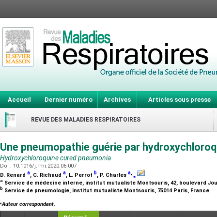
Accueil
Dernier numéro
Archives
Articles sous presse
REVUE DES MALADIES RESPIRATOIRES
Une pneumopathie guérie par hydroxychloro
Hydroxychloroquine cured pneumonia
Doi : 10.1016/j.rmr.2020.06.007
a
a
b
a
,
D. Renard
, C. Richaud
, L. Perrot
, P. Charles
⁎
a
Service de médecine interne, institut mutualiste Montsouris, 42, boulevard Jo
b
Service de pneumologie, institut mutualiste Montsouris, 75014 Paris, France
⁎
Auteur correspondant.