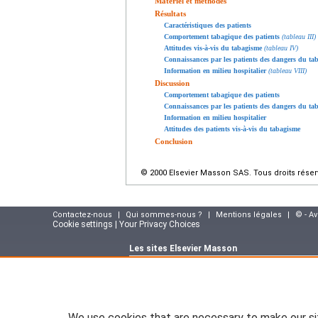
Matériel et méthodes
Résultats
Caractéristiques des patients
Comportement tabagique des patients
(tableau III)
Attitudes vis-à-vis du tabagisme
(tableau IV)
Connaissances par les patients des dangers du ta
Information en milieu hospitalier
(tableau VIII)
Discussion
Comportement tabagique des patients
Connaissances par les patients des dangers du ta
Information en milieu hospitalier
Attitudes des patients vis-à-vis du tabagisme
Conclusion
© 2000 Elsevier Masson SAS. Tous droits réser
Contactez-nous
|
Qui sommes-nous ?
|
Mentions légales
|
© - A
Cookie settings | Your Privacy Choices
Les sites Elsevier Masson
Site e-commerce :
www.elsevier-masson.fr
Portail corporate :
www.elsevier-masson.co
Suivez notre actualité sur le blog Elsevier M
masson.fr
We use cookies that are necessary to make our si