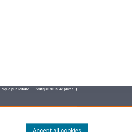
litique publicitaire
|
Politique de la vie privée
|
resse
Accept all cookies