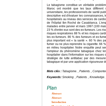
Le tabagisme constitue un véritable problè
Maroc ont montré que les taux diffèrent se
universitaire, les professionnels de santé publ
descriptive est d'évaluer les connaissances, l
hospitalisés au niveau des services de cardio
de l'hôpital Ibn Rochd de Casablanca. L'en
malades entre janvier et mars 1997 (100 mala
23 % d'entre eux sont des ex-fumeurs. Les ris
risques respiratoires 88 % et les risques car
les ex-fumeurs. 86 % des fumeurs et ex-fumeu
plus important est « la santé ». 60 % des p
fumer ou ne plus reprendre la cigarette. 66 %
en milieu hospitalier. Notre enquête peut se
l'ampleur du phénomène tabagique chez les pa
hospitalier dans l'information sur les risques
stratégie de lutte antitabac par des mesure
tabagique et par une application rigoureuse de
Mots clés :
Tabagisme.
, Patients. , Comporte
Keywords:
Smoking.
, Patients. , Knowledge.
Plan
Abstract
Abstract
Introduction