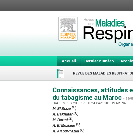
Accueil
Dernier numéro
Archiv
REVUE DES MALADIES RESPIRATO
Connaissances, attitudes e
du tabagisme au Maroc
- 16/
Doi : RMR-07-2000-17-3-0761-8425-101019-ART94
[1]
M. El Biaze
,
[1]
A. Bakhatar
,
[1]
M. Bartal
,
[1]
A. El Meziane
,
[1]
A. Alaoui-Yazidi
,