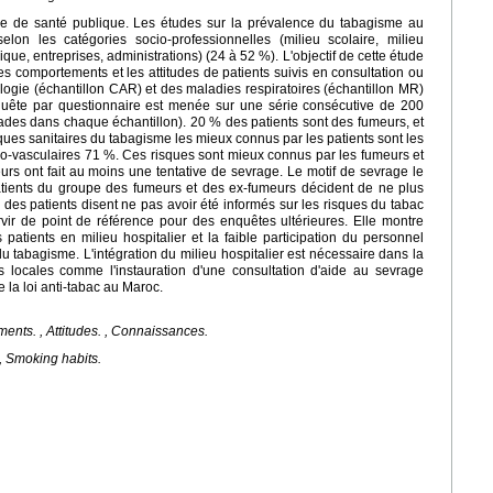
me de santé publique. Les études sur la prévalence du tabagisme au
lon les catégories socio-professionnelles (milieu scolaire, milieu
ique, entreprises, administrations) (24 à 52 %). L'objectif de cette étude
es comportements et les attitudes de patients suivis en consultation ou
logie (échantillon CAR) et des maladies respiratoires (échantillon MR)
quête par questionnaire est menée sur une série consécutive de 200
des dans chaque échantillon). 20 % des patients sont des fumeurs, et
ques sanitaires du tabagisme les mieux connus par les patients sont les
dio-vasculaires 71 %. Ces risques sont mieux connus par les fumeurs et
rs ont fait au moins une tentative de sevrage. Le motif de sevrage le
atients du groupe des fumeurs et des ex-fumeurs décident de ne plus
 des patients disent ne pas avoir été informés sur les risques du tabac
rvir de point de référence pour des enquêtes ultérieures. Elle montre
tients en milieu hospitalier et la faible participation du personnel
 du tabagisme. L'intégration du milieu hospitalier est nécessaire dans la
s locales comme l'instauration d'une consultation d'aide au sevrage
 la loi anti-tabac au Maroc.
ments. , Attitudes. , Connaissances.
 , Smoking habits.