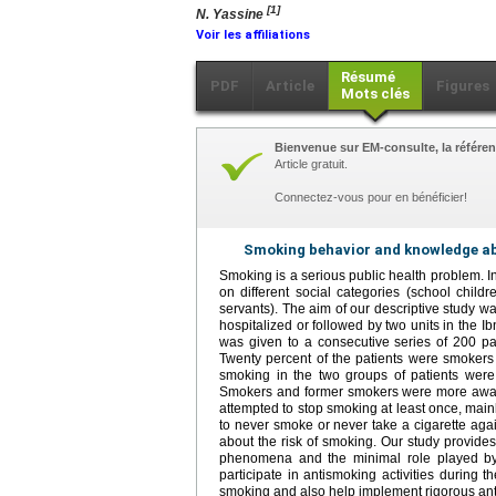
[1]
N. Yassine
Voir les affiliations
Résumé
PDF
Article
Figures
Mots clés
Bienvenue sur EM-consulte, la référen
Article gratuit.
Connectez-vous pour en bénéficier!
Smoking behavior and knowledge ab
Smoking is a serious public health problem. 
on different social categories (school childre
servants). The aim of our descriptive study 
hospitalized or followed by two units in the I
was given to a consecutive series of 200 p
Twenty percent of the patients were smoker
smoking in the two groups of patients were
Smokers and former smokers were more aware
attempted to stop smoking at least once, mai
to never smoke or never take a cigarette agai
about the risk of smoking. Our study provides 
phenomena and the minimal role played by 
participate in antismoking activities during th
smoking and also help implement rigorous an