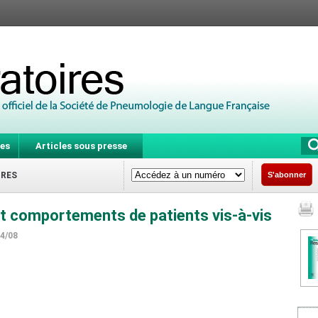
es
Articles sous presse
IRES
S'abonner
t comportements de patients vis-à-vis
04/08