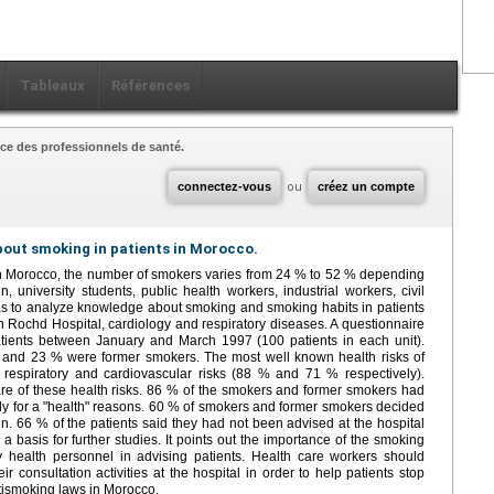
Tableaux
Références
ce des professionnels de santé.
connectez-vous
ou
créez un compte
out smoking in patients in Morocco.
In Morocco, the number of smokers varies from 24 % to 52 % depending
n, university students, public health workers, industrial workers, civil
was to analyze knowledge about smoking and smoking habits in patients
bn Rochd Hospital, cardiology and respiratory diseases. A questionnaire
atients between January and March 1997 (100 patients in each unit).
s and 23 % were former smokers. The most well known health risks of
 respiratory and cardiovascular risks (88 % and 71 % respectively).
 of these health risks. 86 % of the smokers and former smokers had
nly for a "health" reasons. 60 % of smokers and former smokers decided
n. 66 % of the patients said they had not been advised at the hospital
a basis for further studies. It points out the importance of the smoking
health personnel in advising patients. Health care workers should
eir consultation activities at the hospital in order to help patients stop
tismoking laws in Morocco.