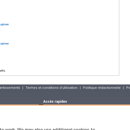
bagisme
bagisme
vés.
vertissements
|
Termes et conditions d'utilisation
|
Politique rédactionnelle
|
Po
Accès rapides
Dernier numéro
Archives
Articles sous p
m
Déclaration CNIL
asson :
blog.elsevier-
EM-CONSULTE.COM est déclaré à la CNIL, déclaration n° 1286925.
te work. We may also use additional cookies to