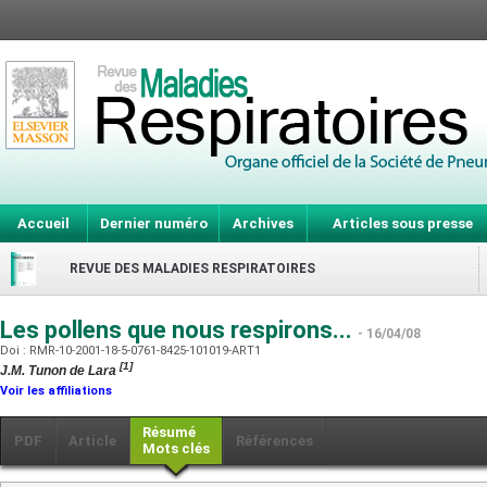
Accueil
Dernier numéro
Archives
Articles sous presse
REVUE DES MALADIES RESPIRATOIRES
Les pollens que nous respirons...
- 16/04/08
Doi : RMR-10-2001-18-5-0761-8425-101019-ART1
[1]
J.M. Tunon de Lara
Voir les affiliations
Résumé
PDF
Article
Références
Mots clés