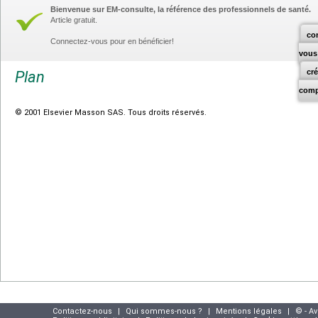
Bienvenue sur EM-consulte, la référence des professionnels de santé.
Article gratuit.
co
Connectez-vous pour en bénéficier!
vous
cr
Plan
comp
© 2001 Elsevier Masson SAS. Tous droits réservés.
Contactez-nous
|
Qui sommes-nous ?
|
Mentions légales
|
© - A