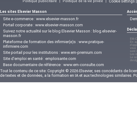
Politique publicitaire
|
Politique de la vie privée
|
Cookie settings 
Les sites Elsevier Masson
Accès
Site e-commerce :
www.elsevier-masson.fr
Der
Portail corporate :
www.elsevier-masson.com
Décla
Suivez notre actualité sur le blog Elsevier Masson :
blog.elsevier-
masson.fr
EM-C
Plateforme de formation des infirmier(e)s :
www.pratique-
En ap
d'opp
infirmiere.com
vous 
sont 
Site portail pour les institutions :
www.em-premium.com
Les i
Le re
Site d'emploi en santé :
emploisante.com
divul
Base documentaire de référence :
www.em-consulte.com
Tout le contenu de ce site: Copyright © 2026 Elsevier, ses concédants de licenc
de textes et de données, a la formation en IA et aux technologies similaires. 