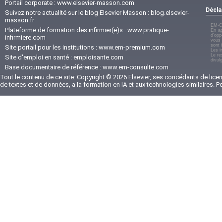
Portail corporate :
www.elsevier-masson.com
Décla
Suivez notre actualité sur le blog Elsevier Masson :
blog.elsevier-
masson.fr
EM-C
Plateforme de formation des infirmier(e)s :
www.pratique-
En ap
d'opp
infirmiere.com
vous 
sont 
Site portail pour les institutions :
www.em-premium.com
Les i
Le re
Site d'emploi en santé :
emploisante.com
divul
Base documentaire de référence :
www.em-consulte.com
Tout le contenu de ce site: Copyright © 2026 Elsevier, ses concédants de licenc
de textes et de données, a la formation en IA et aux technologies similaires. 