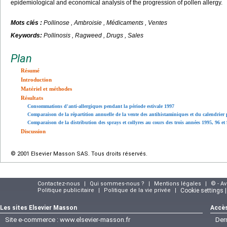
epidemiological and economical analysis of the progression of pollen allergy.
Mots clés :
Pollinose , Ambroisie , Médicaments , Ventes
Keywords:
Pollinosis , Ragweed , Drugs , Sales
Plan
Résumé
Introduction
Matériel et méthodes
Résultats
Consommations d'anti-allergiques pendant la période estivale 1997
Comparaison de la répartition annuelle de la vente des antihistaminiques et du calendrier 
Comparaison de la distribution des sprays et collyres au cours des trois années 1995, 96 et
Discussion
© 2001 Elsevier Masson SAS. Tous droits réservés.
Contactez-nous
|
Qui sommes-nous ?
|
Mentions légales
|
© - A
Politique publicitaire
|
Politique de la vie privée
|
Cookie settings 
Les sites Elsevier Masson
Accès
Site e-commerce :
www.elsevier-masson.fr
Der