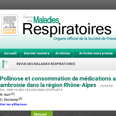
Accueil
Dernier numéro
Archives
Articles sous presse
REVUE DES MALADIES RESPIRATOIRES
Pollinose et consommation de médications an
ambroisie dans la région Rhône-Alpes
- 16/04/08
Doi : RMR-10-2001-18-5-0761-8425-101019-ART9
[1]
R. Harf
,
[2]
C. Dechamp
Voir les affiliations
Résumé