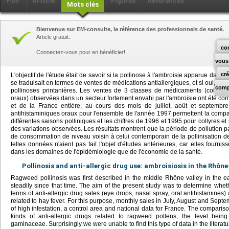
PDF
Article
Figures
Références
Mots clés
Bienvenue sur EM-consulte, la référence des professionnels de santé.
Article gratuit.
co
Connectez-vous pour en bénéficier!
vous
cr
L'objectif de l'étude était de savoir si la pollinose à l'ambroisie apparue dans
se traduisait en termes de ventes de médications antiallergiques, et si oui, quel
comp
pollinoses printanières. Les ventes de 3 classes de médicaments (collyres,
oraux) observées dans un secteur fortement envahi par l'ambroisie ont été c
et de la France entière, au cours des mois de juillet, août et septemb
antihistaminiques oraux pour l'ensemble de l'année 1997 permettent la compa
différentes saisons polliniques et les chiffres de 1996 et 1995 pour collyres et
des variations observées. Les résultats montrent que la période de pollution pa
de consommation de niveau voisin à celui contemporain de la pollinisation d
telles données n'aient pas fait l'objet d'études antérieures, car elles fournis
dans les domaines de l'épidémiologie que de l'économie de la santé.
Pollinosis and anti-allergic drug use: ambroisiosis in the Rhôn
Ragweed pollinosis was first described in the middle Rhône valley in the ea
steadily since that time. The aim of the present study was to determine whe
terms of anti-allergic drug sales (eye drops, nasal spray, oral antihistamines)
related to hay fever. For this purpose, monthly sales in July, August and S
of high infestation, a control area and national data for France. The compariso
kinds of anti-allergic drugs related to ragweed pollens, the level bein
gaminaceae. Surprisingly we were unable to find this type of data in the literat