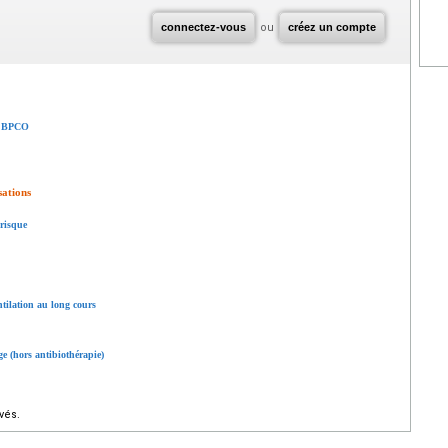
connectez-vous
ou
créez un compte
la BPCO
sations
 risque
tilation au long cours
ge (hors antibiothérapie)
vés.