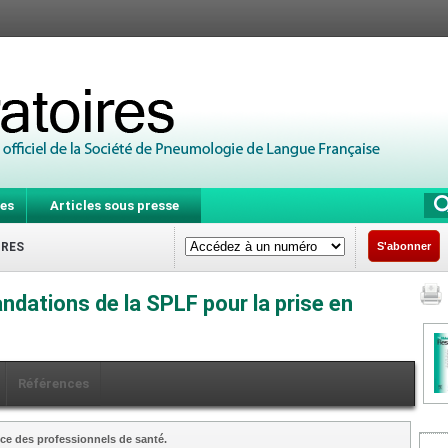
es
Articles sous presse
IRES
S'abonner
dations de la SPLF pour la prise en
Références
ce des professionnels de santé.