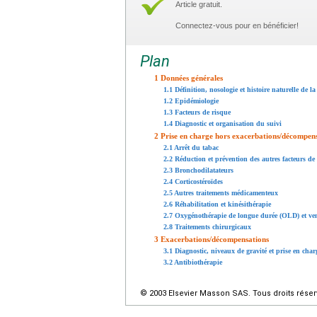
Article gratuit.
Connectez-vous pour en bénéficier!
Plan
1 Données générales
1.1 Définition, nosologie et histoire naturelle de 
1.2 Epidémiologie
1.3 Facteurs de risque
1.4 Diagnostic et organisation du suivi
2 Prise en charge hors exacerbations/décompen
2.1 Arrêt du tabac
2.2 Réduction et prévention des autres facteurs de
2.3 Bronchodilatateurs
2.4 Corticostéroïdes
2.5 Autres traitements médicamenteux
2.6 Réhabilitation et kinésithérapie
2.7 Oxygénothérapie de longue durée (OLD) et ven
2.8 Traitements chirurgicaux
3 Exacerbations/décompensations
3.1 Diagnostic, niveaux de gravité et prise en char
3.2 Antibiothérapie
© 2003 Elsevier Masson SAS. Tous droits réser