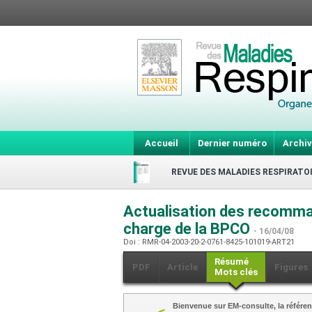
Accueil
Dernier numéro
Archiv
REVUE DES MALADIES RESPIRATO
Actualisation des recomman
charge de la BPCO
- 16/04/08
Doi : RMR-04-2003-20-2-0761-8425-101019-ART21
Résumé
PDF
Article
Figures
Mots clés
Bienvenue sur EM-consulte, la référen