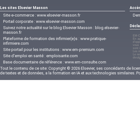
Les sites Elsevier Masson
Accès
Site e-commerce :
www.elsevier-masson.fr
Der
Portail corporate :
www.elsevier-masson.com
Décla
Suivez notre actualité sur le blog Elsevier Masson :
blog.elsevier-
masson.fr
EM-C
Plateforme de formation des infirmier(e)s :
www.pratique-
En ap
d'opp
infirmiere.com
vous 
sont 
Site portail pour les institutions :
www.em-premium.com
Les i
Le re
Site d'emploi en santé :
emploisante.com
divul
Base documentaire de référence :
www.em-consulte.com
Tout le contenu de ce site: Copyright © 2026 Elsevier, ses concédants de licenc
de textes et de données, a la formation en IA et aux technologies similaires. 