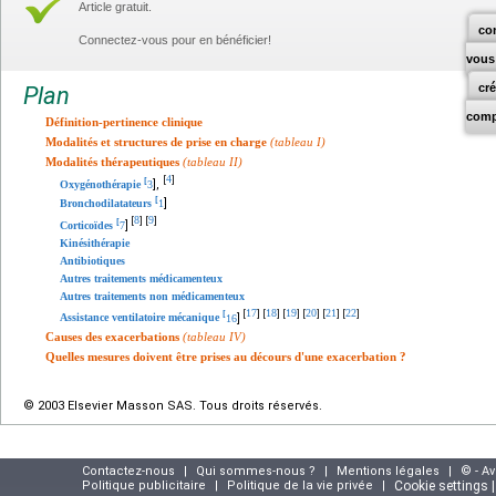
Article gratuit.
co
Connectez-vous pour en bénéficier!
vous
cr
Plan
comp
Définition-pertinence clinique
Modalités et structures de prise en charge
(tableau I)
Modalités thérapeutiques
(tableau II)
4
[
]
[
],
Oxygénothérapie
3
[
]
Bronchodilatateurs
1
8
9
[
]
[
]
[
]
Corticoïdes
7
Kinésithérapie
Antibiotiques
Autres traitements médicamenteux
Autres traitements non médicamenteux
17
18
19
20
21
22
[
]
[
]
[
]
[
]
[
]
[
]
[
]
Assistance ventilatoire mécanique
16
Causes des exacerbations
(tableau IV)
Quelles mesures doivent être prises au décours d'une exacerbation ?
© 2003 Elsevier Masson SAS. Tous droits réservés.
Contactez-nous
|
Qui sommes-nous ?
|
Mentions légales
|
© - A
Politique publicitaire
|
Politique de la vie privée
|
Cookie settings 