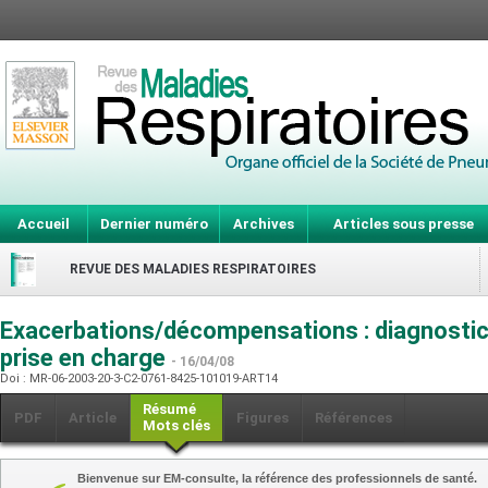
Accueil
Dernier numéro
Archives
Articles sous presse
REVUE DES MALADIES RESPIRATOIRES
Exacerbations/décompensations : diagnostic,
prise en charge
- 16/04/08
Doi : MR-06-2003-20-3-C2-0761-8425-101019-ART14
Résumé
PDF
Article
Figures
Références
Mots clés
Bienvenue sur EM-consulte, la référence des professionnels de santé.