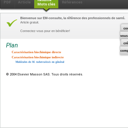
PDF
Article
Références
Mots clés
Bienvenue sur EM-consulte, la référence des professionnels de santé.
Article gratuit.
co
Connectez-vous pour en bénéficier!
vous
cr
Plan
comp
Caractérisation biochimique directe
Caractérisation biochimique indirecte
Molécules de
M. tuberculosis
en général
© 2004 Elsevier Masson SAS. Tous droits réservés.