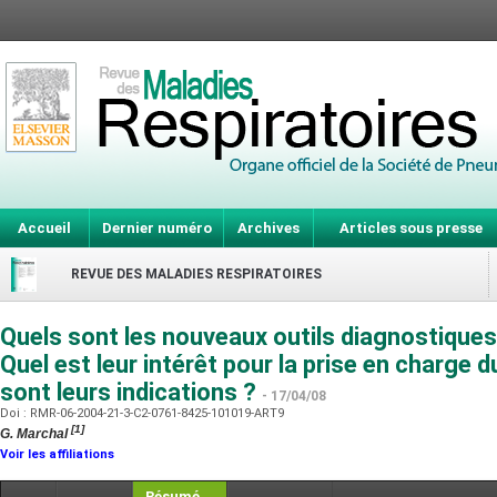
Accueil
Dernier numéro
Archives
Articles sous presse
REVUE DES MALADIES RESPIRATOIRES
Quels sont les nouveaux outils diagnostiques
Quel est leur intérêt pour la prise en charge 
sont leurs indications ?
- 17/04/08
Doi : RMR-06-2004-21-3-C2-0761-8425-101019-ART9
[1]
G. Marchal
Voir les affiliations
Résumé