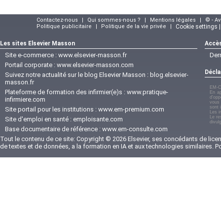
Contactez-nous
|
Qui sommes-nous ?
|
Mentions légales
|
© - A
Politique publicitaire
|
Politique de la vie privée
|
Cookie settings 
Les sites Elsevier Masson
Accès
Site e-commerce :
www.elsevier-masson.fr
Der
Portail corporate :
www.elsevier-masson.com
Décla
Suivez notre actualité sur le blog Elsevier Masson :
blog.elsevier-
masson.fr
EM-C
Plateforme de formation des infirmier(e)s :
www.pratique-
En ap
d'opp
infirmiere.com
vous 
sont 
Site portail pour les institutions :
www.em-premium.com
Les i
Le re
Site d'emploi en santé :
emploisante.com
divul
Base documentaire de référence :
www.em-consulte.com
Tout le contenu de ce site: Copyright © 2026 Elsevier, ses concédants de licenc
de textes et de données, a la formation en IA et aux technologies similaires. 