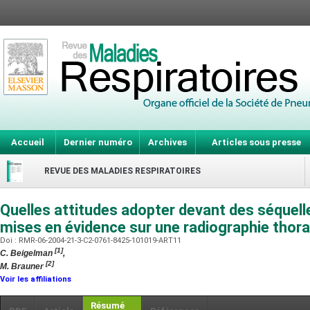
Accueil
Dernier numéro
Archives
Articles sous presse
REVUE DES MALADIES RESPIRATOIRES
Quelles attitudes adopter devant des séquell
mises en évidence sur une radiographie thor
Doi : RMR-06-2004-21-3-C2-0761-8425-101019-ART11
[1]
C. Beigelman
,
[2]
M. Brauner
Voir les affiliations
Résumé