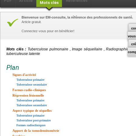
PDF
Article
Références
Mots clés
Bienvenue sur EM-consulte, la référence des professionnels de santé.
Article gratuit.
co
Connectez-vous pour en bénéficier!
vous
cr
Mots clés :
Tuberculose pulmonaire , Image séquellaire , Radiographie du t
comp
tuberculeuse latente
Plan
Signes d'activité
Tuberculose primaire
Tuberculose secondaire
Formes radio-cliniques
Régression lésionnelle
Tuberculose primaire
Tuberculose secondaire
Aspect typique de séquelles
Tuberculose primaire
Tuberculose post-primaire
Formes radiocliniques
Apport de la tomodensitométrie