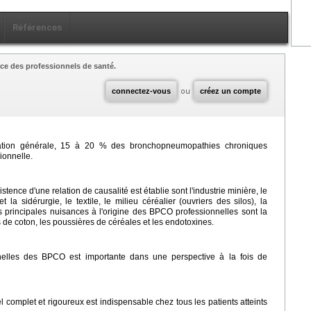
Références
ce des professionnels de santé.
connectez-vous
ou
créez un compte
lation générale, 15 à 20 % des bronchopneumopathies chroniques
ionnelle.
tence d'une relation de causalité est établie sont l'industrie minière, le
t la sidérurgie, le textile, le milieu céréalier (ouvriers des silos), la
es principales nuisances à l'origine des BPCO professionnelles sont la
s de coton, les poussières de céréales et les endotoxines.
nelles des BPCO est importante dans une perspective à la fois de
el complet et rigoureux est indispensable chez tous les patients atteints