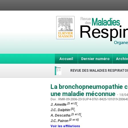
Accueil
Dernier numéro
Archiv
REVUE DES MALADIES RESPIRATO
La bronchopneumopathie chr
une maladie méconnue
- 18/0
Doi : RMR-09-2006-23-SUP4-0761-8425-101019-2006
[1 et 2]
J. Ameille
,
[3]
J.C. Dalphin
,
[1 et 2]
A. Descatha
,
[2 et 4]
J.C. Pairon
Voir les affiliations