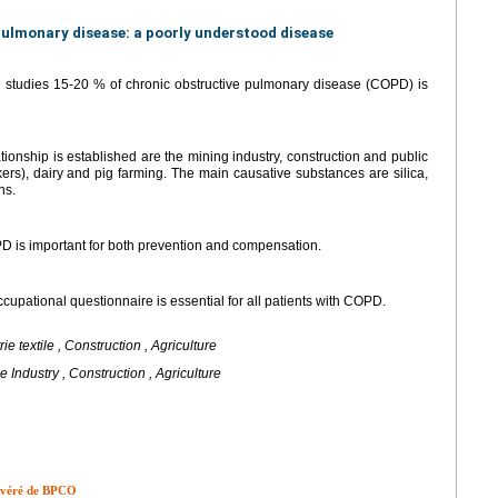
ulmonary disease: a poorly understood disease
d studies 15-20 % of chronic obstructive pulmonary disease (COPD) is
tionship is established are the mining industry, construction and public
orkers), dairy and pig farming. The main causative substances are silica,
ns.
 is important for both prevention and compensation.
upational questionnaire is essential for all patients with COPD.
e textile , Construction , Agriculture
 Industry , Construction , Agriculture
e avéré de BPCO