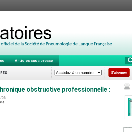
es
Articles sous presse
IRES
S'abonner
onique obstructive professionnelle :
4/08
4044