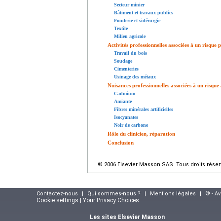
Secteur minier
Bâtiment et travaux publics
Fonderie et sidérurgie
Textile
Milieu agricole
Activités professionnelles associées à un risqu
Travail du bois
Soudage
Cimenteries
Usinage des métaux
Nuisances professionnelles associées à un risqu
Cadmium
Amiante
Fibres minérales artificielles
Isocyanates
Noir de carbone
Rôle du clinicien, réparation
Conclusion
© 2006 Elsevier Masson SAS. Tous droits réser
Contactez-nous
|
Qui sommes-nous ?
|
Mentions légales
|
© - A
Cookie settings | Your Privacy Choices
Les sites Elsevier Masson