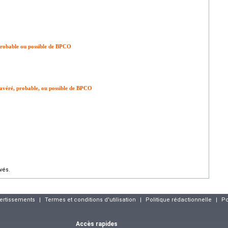
e probable ou possible de BPCO
e avéré, probable, ou possible de BPCO
vés.
vertissements
|
Termes et conditions d'utilisation
|
Politique rédactionnelle
|
Po
Accès rapides