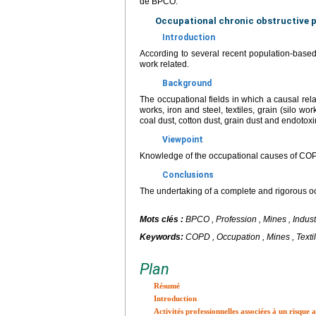
de BPCO.
Occupational chronic obstructive p
Introduction
According to several recent population-base
work related.
Background
The occupational fields in which a causal rela
works, iron and steel, textiles, grain (silo w
coal dust, cotton dust, grain dust and endotoxi
Viewpoint
Knowledge of the occupational causes of COPD
Conclusions
The undertaking of a complete and rigorous occ
Mots clés :
BPCO , Profession , Mines , Industri
Keywords:
COPD , Occupation , Mines , Textile
Plan
Résumé
Introduction
Activités professionnelles associées à un risqu