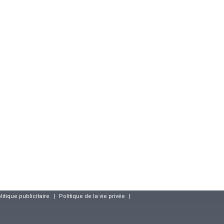
litique publicitaire
|
Politique de la vie privée
|