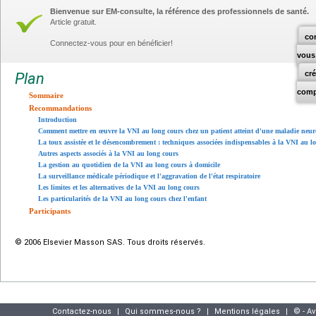
Bienvenue sur EM-consulte, la référence des professionnels de santé.
Article gratuit.
co
Connectez-vous pour en bénéficier!
vous
cr
Plan
comp
Sommaire
Recommandations
Introduction
Comment mettre en œuvre la VNI au long cours chez un patient atteint d'une maladie neu
La toux assistée et le désencombrement : techniques associées indispensables à la VNI au l
Autres aspects associés à la VNI au long cours
La gestion au quotidien de la VNI au long cours à domicile
La surveillance médicale périodique et l'aggravation de l'état respiratoire
Les limites et les alternatives de la VNI au long cours
Les particularités de la VNI au long cours chez l'enfant
Participants
© 2006 Elsevier Masson SAS. Tous droits réservés.
Contactez-nous
|
Qui sommes-nous ?
|
Mentions légales
|
© - A