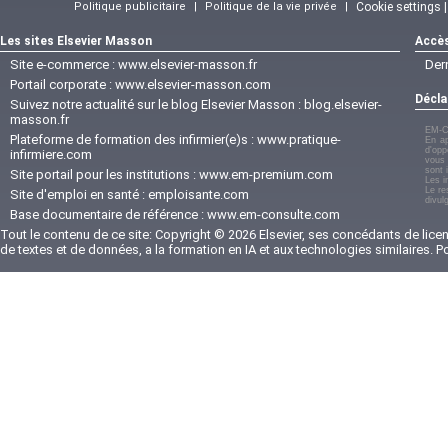
Politique publicitaire
|
Politique de la vie privée
|
Cookie settings 
Les sites Elsevier Masson
Accès
Site e-commerce :
www.elsevier-masson.fr
Der
Portail corporate :
www.elsevier-masson.com
Décla
Suivez notre actualité sur le blog Elsevier Masson :
blog.elsevier-
masson.fr
EM-C
Plateforme de formation des infirmier(e)s :
www.pratique-
En ap
d'opp
infirmiere.com
vous 
sont 
Site portail pour les institutions :
www.em-premium.com
Les i
Le re
Site d'emploi en santé :
emploisante.com
divul
Base documentaire de référence :
www.em-consulte.com
Tout le contenu de ce site: Copyright © 2026 Elsevier, ses concédants de licenc
de textes et de données, a la formation en IA et aux technologies similaires. 