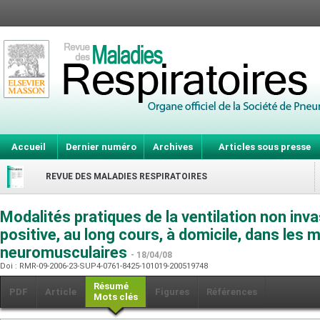
Accueil
Dernier numéro
Archives
Articles sous presse
REVUE DES MALADIES RESPIRATOIRES
Modalités pratiques de la ventilation non inv
positive, au long cours, à domicile, dans les 
neuromusculaires
- 18/04/08
Doi : RMR-09-2006-23-SUP4-0761-8425-101019-200519748
Résumé
PDF
Article
Figures
Références
Mots clés