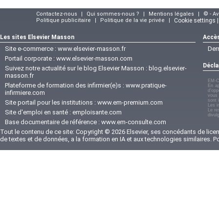
Contactez-nous
|
Qui sommes-nous ?
|
Mentions légales
|
© - A
Politique publicitaire
|
Politique de la vie privée
|
Cookie settings 
Les sites Elsevier Masson
Accès
Site e-commerce :
www.elsevier-masson.fr
Der
Portail corporate :
www.elsevier-masson.com
Décla
Suivez notre actualité sur le blog Elsevier Masson :
blog.elsevier-
masson.fr
EM-C
Plateforme de formation des infirmier(e)s :
www.pratique-
En ap
d'opp
infirmiere.com
vous 
sont 
Site portail pour les institutions :
www.em-premium.com
Les i
Le re
Site d'emploi en santé :
emploisante.com
divul
Base documentaire de référence :
www.em-consulte.com
Tout le contenu de ce site: Copyright © 2026 Elsevier, ses concédants de licenc
de textes et de données, a la formation en IA et aux technologies similaires. 