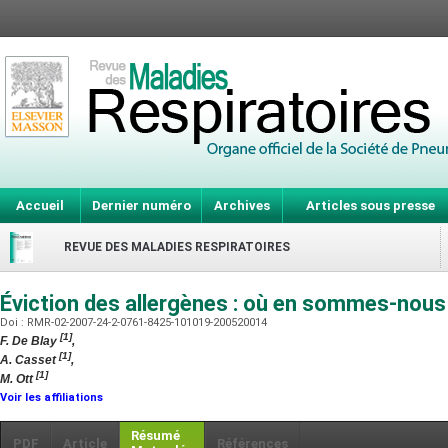
Accueil
Dernier numéro
Archives
Articles sous presse
REVUE DES MALADIES RESPIRATOIRES
Éviction des allergènes : où en sommes-nous
Doi : RMR-02-2007-24-2-0761-8425-101019-200520014
[1]
F. De Blay
,
[1]
A. Casset
,
[1]
M. Ott
Voir les affiliations
Résumé
PDF
Article
Références