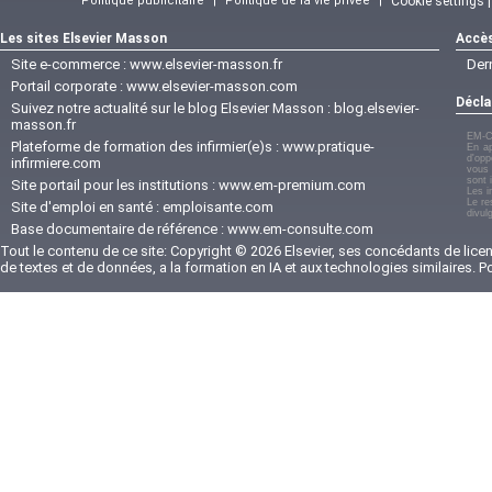
Politique publicitaire
|
Politique de la vie privée
|
Cookie settings 
Les sites Elsevier Masson
Accès
Site e-commerce :
www.elsevier-masson.fr
Der
Portail corporate :
www.elsevier-masson.com
Décla
Suivez notre actualité sur le blog Elsevier Masson :
blog.elsevier-
masson.fr
EM-C
Plateforme de formation des infirmier(e)s :
www.pratique-
En ap
d'opp
infirmiere.com
vous 
sont 
Site portail pour les institutions :
www.em-premium.com
Les i
Le re
Site d'emploi en santé :
emploisante.com
divul
Base documentaire de référence :
www.em-consulte.com
Tout le contenu de ce site: Copyright © 2026 Elsevier, ses concédants de licenc
de textes et de données, a la formation en IA et aux technologies similaires. 