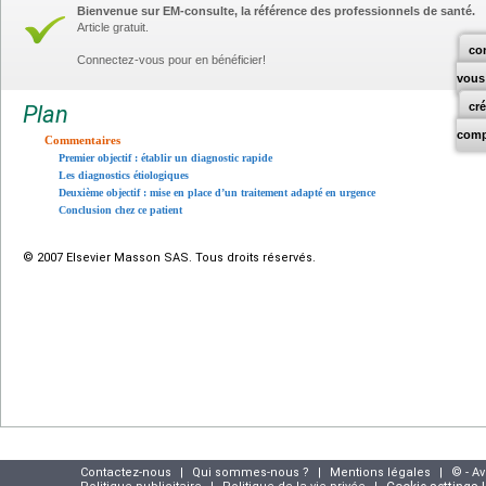
Bienvenue sur EM-consulte, la référence des professionnels de santé.
Article gratuit.
co
Connectez-vous pour en bénéficier!
vous
cr
Plan
comp
Commentaires
Premier objectif : établir un diagnostic rapide
Les diagnostics étiologiques
Deuxième objectif : mise en place d’un traitement adapté en urgence
Conclusion chez ce patient
© 2007 Elsevier Masson SAS. Tous droits réservés.
Contactez-nous
|
Qui sommes-nous ?
|
Mentions légales
|
© - A