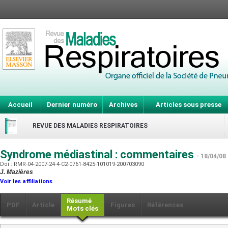
Accueil
Dernier numéro
Archives
Articles sous presse
REVUE DES MALADIES RESPIRATOIRES
Syndrome médiastinal : commentaires
- 18/04/08
Doi : RMR-04-2007-24-4-C2-0761-8425-101019-200703090
J. Mazières
Voir les affiliations
Résumé
PDF
Article
Figures
Références
Mots clés