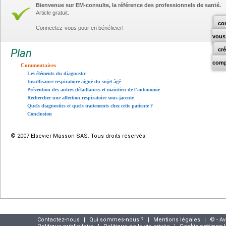
Bienvenue sur EM-consulte, la référence des professionnels de santé.
Article gratuit.
co
Connectez-vous pour en bénéficier!
vous
cr
Plan
comp
Commentaires
Les éléments du diagnostic
Insuffisance respiratoire aiguë du sujet âgé
Prévention des autres défaillances et maintien de l’autonomie
Rechercher une affection respiratoire sous-jacente
Quels diagnostics et quels traitements chez cette patiente ?
Conclusion
© 2007 Elsevier Masson SAS. Tous droits réservés.
Contactez-nous
|
Qui sommes-nous ?
|
Mentions légales
|
© - A