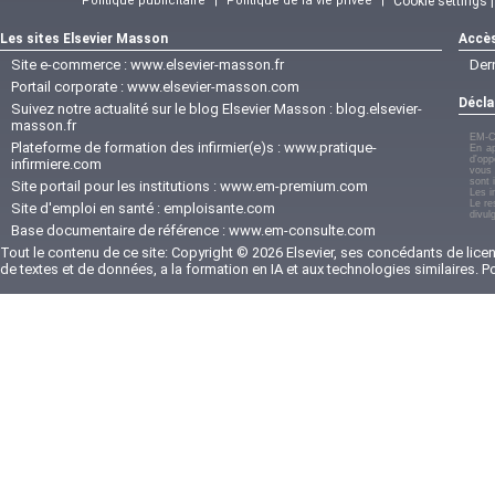
Politique publicitaire
|
Politique de la vie privée
|
Cookie settings 
Les sites Elsevier Masson
Accès
Site e-commerce :
www.elsevier-masson.fr
Der
Portail corporate :
www.elsevier-masson.com
Décla
Suivez notre actualité sur le blog Elsevier Masson :
blog.elsevier-
masson.fr
EM-C
Plateforme de formation des infirmier(e)s :
www.pratique-
En ap
d'opp
infirmiere.com
vous 
sont 
Site portail pour les institutions :
www.em-premium.com
Les i
Le re
Site d'emploi en santé :
emploisante.com
divul
Base documentaire de référence :
www.em-consulte.com
Tout le contenu de ce site: Copyright © 2026 Elsevier, ses concédants de licenc
de textes et de données, a la formation en IA et aux technologies similaires. 