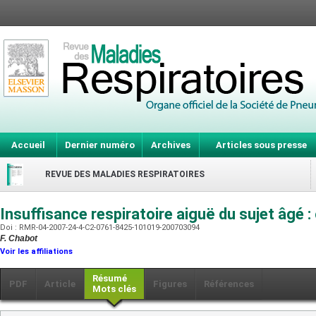
Accueil
Dernier numéro
Archives
Articles sous presse
REVUE DES MALADIES RESPIRATOIRES
Insuffisance respiratoire aiguë du sujet âgé
Doi : RMR-04-2007-24-4-C2-0761-8425-101019-200703094
F. Chabot
Voir les affiliations
Résumé
PDF
Article
Figures
Références
Mots clés