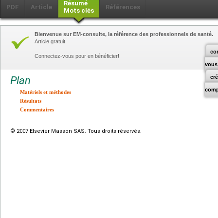
Résumé
PDF
Article
Références
Mots clés
Bienvenue sur EM-consulte, la référence des professionnels de santé.
Article gratuit.
co
Connectez-vous pour en bénéficier!
vous
cr
Plan
comp
Matériels et méthodes
Résultats
Commentaires
© 2007 Elsevier Masson SAS. Tous droits réservés.