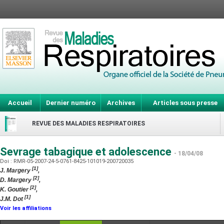
Accueil
Dernier numéro
Archives
Articles sous presse
REVUE DES MALADIES RESPIRATOIRES
Sevrage tabagique et adolescence
- 18/04/08
Doi : RMR-05-2007-24-5-0761-8425-101019-200720035
[1]
J. Margery
,
[2]
D. Margery
,
[2]
K. Goutier
,
[1]
J.M. Dot
Voir les affiliations