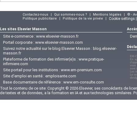
Contactez-nous
|
Qui sommes-nous ?
|
Mentions légales
|
© - A
Politique publicitaire
|
Politique de la vie privée
|
Cookie settings 
Les sites Elsevier Masson
Accès
Site e-commerce :
www.elsevier-masson.fr
Der
Portail corporate :
www.elsevier-masson.com
Décla
Suivez notre actualité sur le blog Elsevier Masson :
blog.elsevier-
masson.fr
EM-C
Plateforme de formation des infirmier(e)s :
www.pratique-
En ap
d'opp
infirmiere.com
vous 
sont 
Site portail pour les institutions :
www.em-premium.com
Les i
Le re
Site d'emploi en santé :
emploisante.com
divul
Base documentaire de référence :
www.em-consulte.com
Tout le contenu de ce site: Copyright © 2026 Elsevier, ses concédants de licenc
de textes et de données, a la formation en IA et aux technologies similaires. 