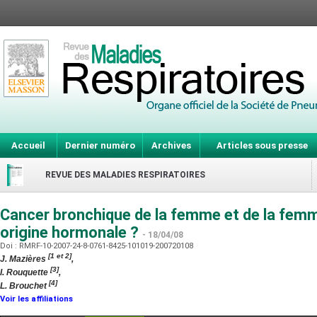
Accueil
Dernier numéro
Archives
Articles sous presse
REVUE DES MALADIES RESPIRATOIRES
Cancer bronchique de la femme et de la femm
origine hormonale ?
- 18/04/08
Doi : RMRF-10-2007-24-8-0761-8425-101019-200720108
[1 et 2]
J. Mazières
,
[3]
I. Rouquette
,
[4]
L. Brouchet
Voir les affiliations