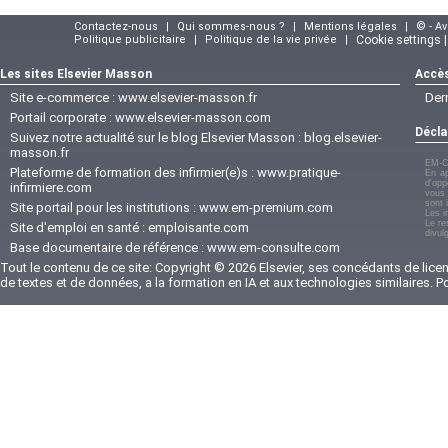
Contactez-nous
|
Qui sommes-nous ?
|
Mentions légales
|
© - A
Politique publicitaire
|
Politique de la vie privée
|
Cookie settings 
Les sites Elsevier Masson
Accès
Site e-commerce :
www.elsevier-masson.fr
Der
Portail corporate :
www.elsevier-masson.com
Décla
Suivez notre actualité sur le blog Elsevier Masson :
blog.elsevier-
masson.fr
EM-C
Plateforme de formation des infirmier(e)s :
www.pratique-
En ap
d'opp
infirmiere.com
vous 
sont 
Site portail pour les institutions :
www.em-premium.com
Les i
Le re
Site d'emploi en santé :
emploisante.com
divul
Base documentaire de référence :
www.em-consulte.com
Tout le contenu de ce site: Copyright © 2026 Elsevier, ses concédants de licenc
de textes et de données, a la formation en IA et aux technologies similaires. 