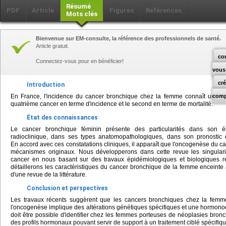
Résumé
PDF
Article
Figures
Références
Mots clés
Bienvenue sur EM-consulte, la référence des professionnels de santé.
Article gratuit.
co
Connectez-vous pour en bénéficier!
vous
cr
Introduction
En France, l'incidence du cancer bronchique chez la femme connaît une cro
comp
quatrième cancer en terme d'incidence et le second en terme de mortalité.
État des connaissances
Le cancer bronchique féminin présente des particularités dans son é
radioclinique, dans ses types anatomopathologiques, dans son pronostic 
En accord avec ces constatations cliniques, il apparaît que l'oncogenèse du 
mécanismes originaux. Nous développerons dans cette revue les singular
cancer en nous basant sur des travaux épidémiologiques et biologiques r
détaillerons les caractéristiques du cancer bronchique de la femme enceinte à
d'une revue de la littérature.
Conclusion et perspectives
Les travaux récents suggèrent que les cancers bronchiques chez la femme
l'oncogenèse implique des altérations génétiques spécifiques et une hormono
doit être possible d'identifier chez les femmes porteuses de néoplasies bronc
des profils hormonaux pouvant servir de support à un traitement ciblé spécifiqu