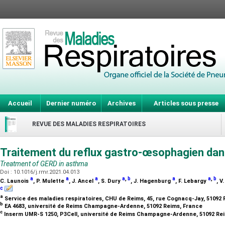
Accueil
Dernier numéro
Archives
Articles sous presse
REVUE DES MALADIES RESPIRATOIRES
Traitement du reflux gastro-œsophagien da
Treatment of GERD in asthma
Doi : 10.1016/j.rmr.2021.04.013
a
a
a
a
,
b
a
a
,
b
C. Launois
, P. Mulette
, J. Ancel
, S. Dury
, J. Hagenburg
, F. Lebargy
, 
c
a
Service des maladies respiratoires, CHU de Reims, 45, rue Cognacq-Jay, 51092
b
EA 4683, université de Reims Champagne-Ardenne, 51092 Reims, France
c
Inserm UMR-S 1250, P3Cell, université de Reims Champagne-Ardenne, 51092 Re