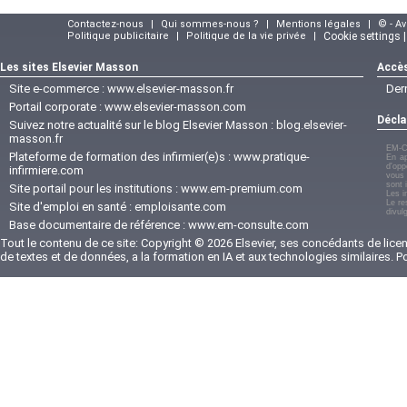
Contactez-nous
|
Qui sommes-nous ?
|
Mentions légales
|
© - A
Politique publicitaire
|
Politique de la vie privée
|
Cookie settings 
Les sites Elsevier Masson
Accès
Site e-commerce :
www.elsevier-masson.fr
Der
Portail corporate :
www.elsevier-masson.com
Décla
Suivez notre actualité sur le blog Elsevier Masson :
blog.elsevier-
masson.fr
EM-C
Plateforme de formation des infirmier(e)s :
www.pratique-
En ap
d'opp
infirmiere.com
vous 
sont 
Site portail pour les institutions :
www.em-premium.com
Les i
Le re
Site d'emploi en santé :
emploisante.com
divul
Base documentaire de référence :
www.em-consulte.com
Tout le contenu de ce site: Copyright © 2026 Elsevier, ses concédants de licenc
de textes et de données, a la formation en IA et aux technologies similaires. 