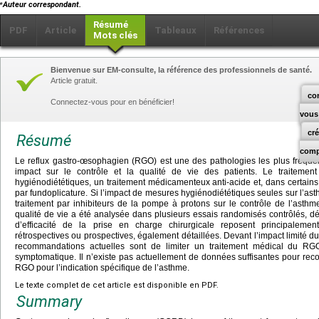
⁎
Auteur correspondant.
Résumé
PDF
Article
Tableaux
Références
Mots clés
Bienvenue sur EM-consulte, la référence des professionnels de santé.
Article gratuit.
co
Connectez-vous pour en bénéficier!
vous
cr
Résumé
comp
Le reflux gastro-œsophagien (RGO) est une des pathologies les plus fréqu
impact sur le contrôle et la qualité de vie des patients. Le traite
hygiénodiététiques, un traitement médicamenteux anti-acide et, dans certains
par fundoplicature. Si l’impact de mesures hygiénodiététiques seules sur l’asthm
traitement par inhibiteurs de la pompe à protons sur le contrôle de l’asthme
qualité de vie a été analysée dans plusieurs essais randomisés contrôlés, d
d’efficacité de la prise en charge chirurgicale reposent principaleme
rétrospectives ou prospectives, également détaillées. Devant l’impact limité d
recommandations actuelles sont de limiter un traitement médical du 
symptomatique. Il n’existe pas actuellement de données suffisantes pour rec
RGO pour l’indication spécifique de l’asthme.
Le texte complet de cet article est disponible en PDF.
Summary