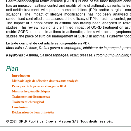
Gastro-oesophageal reflux disease (GORD) is one of the most frequent con
has an impact on asthma control and quality of life of asthmatic patients. Its tre
anti-acidic treatment with proton pump inhibitors (PPI) and/or surgical 
situations. The impact of lifestyle modifications has not been analyse
randomised controlled trials assessed the efficacy of PPI on asthma control, peak
The impact of fundoplication in asthma has mainly been analysed in retros
studies. This review highlights the limited impact of GORD treatment on ast
restrict GORD treatment in asthma to asthmatic patients with actual symptoma
studies, the place of surgical management of GORD in asthma is currently not 
Le texte complet de cet article est disponible en PDF.
Mots clés :
Asthme, Reflux gastro-œsophagien, Inhibiteur de la pompe à proto
Keywords :
Asthma, Gastroesophageal reflux disease, Proton pump inhibitor, 
Plan
Introduction
Méthodologie de sélection des travaux analysés
Principes de la prise en charge du RGO
Mesures hygiénodiététiques
Traitement médicamenteux
Traitement chirurgical
Conclusion
Déclaration de liens d’intérêts
© 2021 SPLF. Publié par Elsevier Masson SAS. Tous droits réservés.