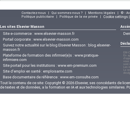
Contactez-nous
|
Qui sommes-nous ?
|
Mentions légales
|
© - A
Politique publicitaire
|
Politique de la vie privée
|
Cookie settings 
Les sites Elsevier Masson
Accès
Site e-commerce :
www.elsevier-masson.fr
Der
Portail corporate :
www.elsevier-masson.com
Décla
Suivez notre actualité sur le blog Elsevier Masson :
blog.elsevier-
masson.fr
EM-C
Plateforme de formation des infirmier(e)s :
www.pratique-
En ap
d'opp
infirmiere.com
vous 
sont 
Site portail pour les institutions :
www.em-premium.com
Les i
Le re
Site d'emploi en santé :
emploisante.com
divul
Base documentaire de référence :
www.em-consulte.com
Tout le contenu de ce site: Copyright © 2026 Elsevier, ses concédants de licenc
de textes et de données, a la formation en IA et aux technologies similaires. 