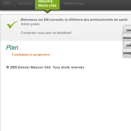
Résumé
PDF
Article
Références
Mots clés
Bienvenue sur EM-consulte, la référence des professionnels de santé.
Article gratuit.
co
Connectez-vous pour en bénéficier!
vous
cr
Plan
comp
Conclusions et perspectives
© 2005 Elsevier Masson SAS. Tous droits réservés.