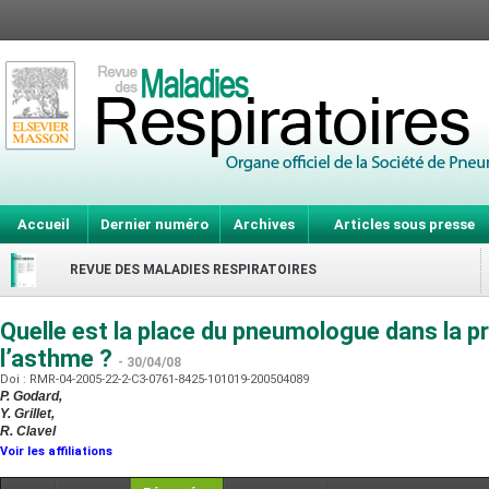
Accueil
Dernier numéro
Archives
Articles sous presse
REVUE DES MALADIES RESPIRATOIRES
Quelle est la place du pneumologue dans la p
l’asthme ?
- 30/04/08
Doi : RMR-04-2005-22-2-C3-0761-8425-101019-200504089
P. Godard,
Y. Grillet,
R. Clavel
Voir les affiliations