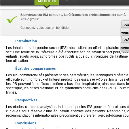
Mots clés
Bienvenue sur EM-consulte, la référence des professionnels de santé.
Article gratuit.
co
Connectez-vous pour en bénéficier!
vous
cr
Introduction
Les inhalateurs de poudre sèche (IPS) nécessitent un effort inspiratoire pour 
comp
sec. Une revue de la littérature a été effectuée afin de savoir si ceci peut, dan
enfants, sujets âgés, syndromes obstructifs aigus ou chroniques de l'asthme
leur utilisation.
État des connaissances
Les IPS commercialisés présentent des caractéristiques techniques différentes
efficacité sont nombreux et l'intérêt prédictif des essais
in vitro
est limité. Les 
les IPS peuvent être efficaces même à bas débit inspiratoire, ainsi que dans l
spécifique, les crises d'asthme et les syndromes obstructifs des BPCO. Toutef
limites.
Perspectives
Les études cliniques analysées indiquent que les IPS peuvent être utilisés 
cliniques sous réserve d'une éducation attentive des patients. Néanmoins, c
recommandations internationales préconisent de préférer l'aérosol-doseur cou
Conclusions