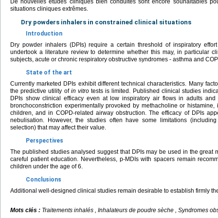
De nouvelles études cliniques bien conduites sont encore souhaitables pour 
situations cliniques extrêmes.
Dry powders inhalers in constrained clinical situations
Introduction
Dry powder inhalers (DPIs) require a certain threshold of inspiratory effor
undertook a literature review to determine whether this may, in particular cli
subjects, acute or chronic respiratory obstructive syndromes - asthma and COPD)
State of the art
Currently marketed DPIs exhibit different technical characteristics. Many factor
the predictive utility of
in vitro
tests is limited. Published clinical studies indi
DPIs show clinical efficacy even at low inspiratory air flows in adults and
bronchoconstriction experimentally provoked by methacholine or histamine, 
children, and in COPD-related airway obstruction. The efficacy of DPIs ap
nebulisation. However, the studies often have some limitations (including 
selection) that may affect their value.
Perspectives
The published studies analysed suggest that DPIs may be used in the great majo
careful patient education. Nevertheless, p-MDIs with spacers remain recomm
children under the age of 6.
Conclusions
Additional well-designed clinical studies remain desirable to establish firmly the
Mots clés :
Traitements inhalés , Inhalateurs de poudre sèche , Syndromes obst