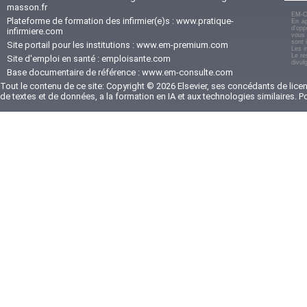
masson.fr
EM-C
Plateforme de formation des infirmier(e)s :
www.pratique-
En ap
d'opp
infirmiere.com
vous 
sont 
Site portail pour les institutions :
www.em-premium.com
Les i
Le re
Site d'emploi en santé :
emploisante.com
divul
Base documentaire de référence :
www.em-consulte.com
Tout le contenu de ce site: Copyright © 2026 Elsevier, ses concédants de licenc
de textes et de données, a la formation en IA et aux technologies similaires. 