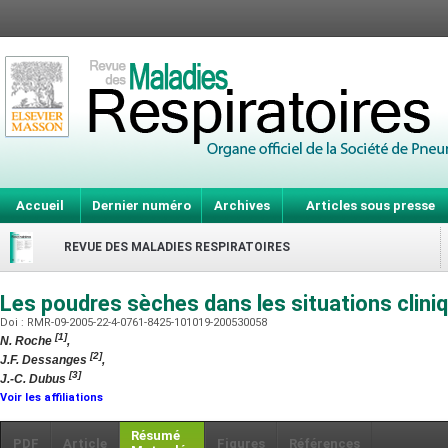
Accueil
Dernier numéro
Archives
Articles sous presse
REVUE DES MALADIES RESPIRATOIRES
Les poudres sèches dans les situations clin
Doi : RMR-09-2005-22-4-0761-8425-101019-200530058
[1]
N. Roche
,
[2]
J.F. Dessanges
,
[3]
J.-C. Dubus
Voir les affiliations
Résumé
PDF
Article
Figures
Références