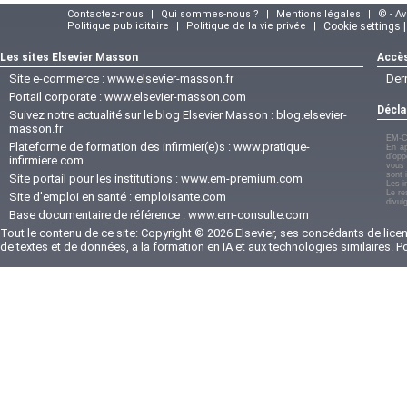
Contactez-nous
|
Qui sommes-nous ?
|
Mentions légales
|
© - A
Politique publicitaire
|
Politique de la vie privée
|
Cookie settings 
Les sites Elsevier Masson
Accès
Site e-commerce :
www.elsevier-masson.fr
Der
Portail corporate :
www.elsevier-masson.com
Décla
Suivez notre actualité sur le blog Elsevier Masson :
blog.elsevier-
masson.fr
EM-C
Plateforme de formation des infirmier(e)s :
www.pratique-
En ap
d'opp
infirmiere.com
vous 
sont 
Site portail pour les institutions :
www.em-premium.com
Les i
Le re
Site d'emploi en santé :
emploisante.com
divul
Base documentaire de référence :
www.em-consulte.com
Tout le contenu de ce site: Copyright © 2026 Elsevier, ses concédants de licenc
de textes et de données, a la formation en IA et aux technologies similaires. 