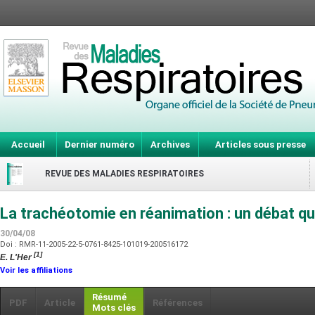
Accueil
Dernier numéro
Archives
Articles sous presse
REVUE DES MALADIES RESPIRATOIRES
La trachéotomie en réanimation : un débat qu
30/04/08
Doi : RMR-11-2005-22-5-0761-8425-101019-200516172
[1]
E. L'Her
Voir les affiliations
Résumé
PDF
Article
Références
Mots clés