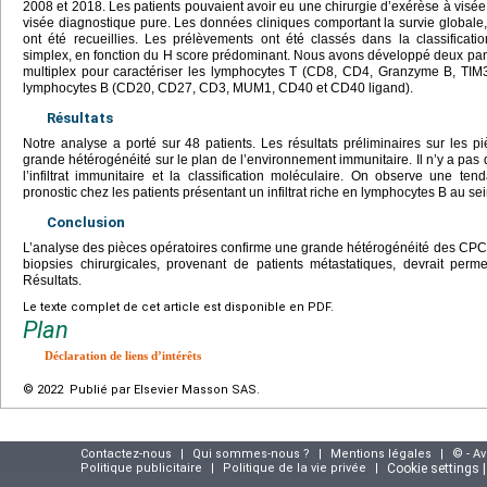
2008 et 2018. Les patients pouvaient avoir eu une chirurgie d’exérèse à visée 
visée diagnostique pure. Les données cliniques comportant la survie globale, l
ont été recueillies. Les prélèvements ont été classés dans la classificat
simplex, en fonction du H score prédominant. Nous avons développé deux pa
multiplex pour caractériser les lymphocytes T (CD8, CD4, Granzyme B, TIM3,
lymphocytes B (CD20, CD27, CD3, MUM1, CD40 et CD40 ligand).
Résultats
Notre analyse a porté sur 48 patients. Les résultats préliminaires sur les pi
grande hétérogénéité sur le plan de l’environnement immunitaire. Il n’y a pas de
l’infiltrat immunitaire et la classification moléculaire. On observe une te
pronostic chez les patients présentant un infiltrat riche en lymphocytes B au sei
Conclusion
L’analyse des pièces opératoires confirme une grande hétérogénéité des CPC 
biopsies chirurgicales, provenant de patients métastatiques, devrait perm
Résultats.
Le texte complet de cet article est disponible en PDF.
Plan
Déclaration de liens d’intérêts
© 2022 Publié par Elsevier Masson SAS.
Contactez-nous
|
Qui sommes-nous ?
|
Mentions légales
|
© - A
Politique publicitaire
|
Politique de la vie privée
|
Cookie settings 