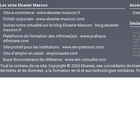
Les sites Elsevier Masson
Accès
Site e-commerce :
www.elsevier-masson.fr
Der
Portail corporate :
www.elsevier-masson.com
Décla
Suivez notre actualité sur le blog Elsevier Masson :
blog.elsevier-
masson.fr
EM-C
Plateforme de formation des infirmier(e)s :
www.pratique-
En ap
d'opp
infirmiere.com
vous 
sont 
Site portail pour les institutions :
www.em-premium.com
Les i
Le re
Site d'emploi en santé :
emploisante.com
divul
Base documentaire de référence :
www.em-consulte.com
Tout le contenu de ce site: Copyright © 2026 Elsevier, ses concédants de licenc
de textes et de données, a la formation en IA et aux technologies similaires. 