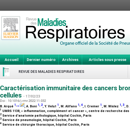
Accueil
Dernier numéro
Archives
Articles sous presse
REVUE DES MALADIES RESPIRATOIRES
Caractérisation immunitaire des cancers bro
cellules
- 17/02/23
Doi : 10.1016/j.rmr.2022.11.032
1
,
⁎
1
,
2
1
1
,
4
1
1
,
3
B. Arqué
, A. Boni
, Y. Velut
, M. Alifano
, I. Cremer
, M. Wislez
, D
1
UMRS 1138, « inflammation, complément et cancer », centre de recherche des 
2
Service d’anatomie pathologique, hôpital Cochin, Paris
3
Service de pneumologie, hôpital Cochin, Paris
4
Service de chirurgie thoracique, hôpital Cochin, Paris