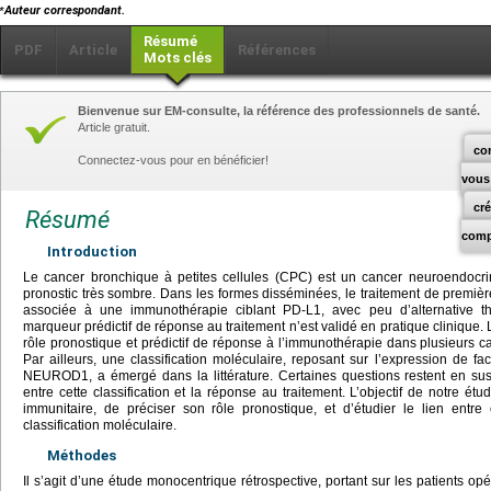
⁎
Auteur correspondant.
Résumé
PDF
Article
Références
Mots clés
Bienvenue sur EM-consulte, la référence des professionnels de santé.
Article gratuit.
co
Connectez-vous pour en bénéficier!
vous
cr
Résumé
comp
Introduction
Le cancer bronchique à petites cellules (CPC) est un cancer neuroendocri
pronostic très sombre. Dans les formes disséminées, le traitement de premiè
associée à une immunothérapie ciblant PD-L1, avec peu d’alternative t
marqueur prédictif de réponse au traitement n’est validé en pratique clinique.
rôle pronostique et prédictif de réponse à l’immunothérapie dans plusieurs 
Par ailleurs, une classification moléculaire, reposant sur l’expression de fa
NEUROD1, a émergé dans la littérature. Certaines questions restent en su
entre cette classification et la réponse au traitement. L’objectif de notre ét
immunitaire, de préciser son rôle pronostique, et d’étudier le lien entre
classification moléculaire.
Méthodes
Il s’agit d’une étude monocentrique rétrospective, portant sur les patients op