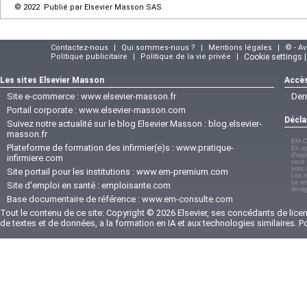
© 2022 Publié par Elsevier Masson SAS.
Contactez-nous
|
Qui sommes-nous ?
|
Mentions légales
|
© - A
Politique publicitaire
|
Politique de la vie privée
|
Cookie settings 
Les sites Elsevier Masson
Accès
Site e-commerce :
www.elsevier-masson.fr
Der
Portail corporate :
www.elsevier-masson.com
Décla
Suivez notre actualité sur le blog Elsevier Masson :
blog.elsevier-
masson.fr
EM-C
Plateforme de formation des infirmier(e)s :
www.pratique-
En ap
d'opp
infirmiere.com
vous 
sont 
Site portail pour les institutions :
www.em-premium.com
Les i
Le re
Site d'emploi en santé :
emploisante.com
divul
Base documentaire de référence :
www.em-consulte.com
Tout le contenu de ce site: Copyright © 2026 Elsevier, ses concédants de licenc
de textes et de données, a la formation en IA et aux technologies similaires. 