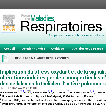
Accueil
Dernier numéro
Archives
Articles sous presse
REVUE DES MALADIES RESPIRATOIRES
Implication du stress oxydant et de la signali
altérations induites par des nanoparticules d
des cellules endothéliales d’artère pulmonai
Doi : 10.1016/j.rmr.2022.11.043
1
,
2
,
3
,
⁎
1
,
2
2
1
,
3
O. Germande
, J. Deweirdt
, C. Guibert
, M. Baudrimont
, I. Baud
1
Université de Bordeaux, 146, rue Léo-Saignat, 33076 Bordeaux, France
2
Inserm U1045, centre de recherche cardiothoracique, avenue du Haut-Levêque
3
UMR EPOC 5805, université de Bordeaux-CNRS, place du Dr-Peyneau, 33120 Ar