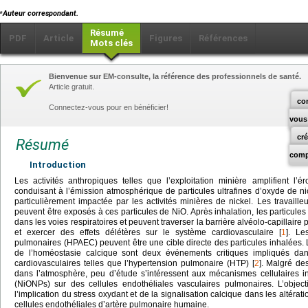
⁎
Auteur correspondant.
Résumé
PDF
Article
Figures
Références
Mots clés
Bienvenue sur EM-consulte, la référence des professionnels de santé.
Article gratuit.
co
Connectez-vous pour en bénéficier!
vous
cr
Résumé
comp
Introduction
Les activités anthropiques telles que l’exploitation minière amplifient l’
conduisant à l’émission atmosphérique de particules ultrafines d’oxyde de n
particulièrement impactée par les activités minières de nickel. Les travailleu
peuvent être exposés à ces particules de NiO. Après inhalation, les particules
dans les voies respiratoires et peuvent traverser la barrière alvéolo-capillaire 
et exercer des effets délétères sur le système cardiovasculaire [
1
]. Le
pulmonaires (HPAEC) peuvent être une cible directe des particules inhalées. Le
de l’homéostasie calcique sont deux événements critiques impliqués da
cardiovasculaires telles que l’hypertension pulmonaire (HTP) [
2
]. Malgré de
dans l’atmosphère, peu d’étude s’intéressent aux mécanismes cellulaires i
(NiONPs) sur des cellules endothéliales vasculaires pulmonaires. L’object
l’implication du stress oxydant et de la signalisation calcique dans les altér
cellules endothéliales d’artère pulmonaire humaine.