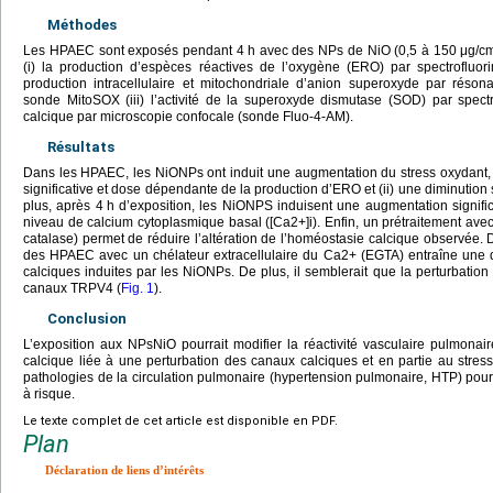
Méthodes
Les HPAEC sont exposés pendant 4
h avec des NPs de NiO (0,5 à 150
μg/c
(i) la production d’espèces réactives de l’oxygène (ERO) par spectrofluo
production intracellulaire et mitochondriale d’anion superoxyde par réso
sonde MitoSOX (iii) l’activité de la superoxyde dismutase (SOD) par spectro
calcique par microscopie confocale (sonde Fluo-4-AM).
Résultats
Dans les HPAEC, les NiONPs ont induit une augmentation du stress oxydant, 
significative et dose dépendante de la production d’ERO et (ii) une diminution s
plus, après 4
h d’exposition, les NiONPS induisent une augmentation signifi
niveau de calcium cytoplasmique basal ([Ca2+]i). Enfin, un prétraitement av
catalase) permet de réduire l’altération de l’homéostasie calcique observée. 
des HPAEC avec un chélateur extracellulaire du Ca2+ (EGTA) entraîne une dim
calciques induites par les NiONPs. De plus, il semblerait que la perturbation 
canaux TRPV4 (
Fig. 1
).
Conclusion
L’exposition aux NPsNiO pourrait modifier la réactivité vasculaire pulmonai
calcique liée à une perturbation des canaux calciques et en partie au stres
pathologies de la circulation pulmonaire (hypertension pulmonaire, HTP) pourr
à risque.
Le texte complet de cet article est disponible en PDF.
Plan
Déclaration de liens d’intérêts