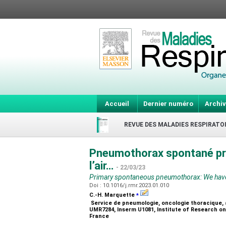
Accueil
Dernier numéro
Archiv
REVUE DES MALADIES RESPIRATO
Pneumothorax spontané pri
l’air…
- 22/03/23
Primary spontaneous pneumothorax: We have 
Doi : 10.1016/j.rmr.2023.01.010
⁎
C.-H. Marquette
Service de pneumologie, oncologie thoracique, a
UMR7284, Inserm U1081, Institute of Research on
France