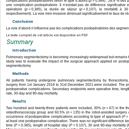
complications postopératoires selon le type d’abord (
p
=
0,564) ; 26,9 % des p
une complication postopératoire. Il n’existait pas de différence significative
opératoire (
p
=
0,385), la durée de séjour (
p
=
0,107), la mortalité à 3
respectivement). La voie mini-invasive diminuait significativement le taux de r
Conclusion
La voie d’abord n’influence pas les complications postopératoires des segme
Le texte complet de cet article est disponible en PDF.
Summary
Introduction
Pulmonary segmentectomy is becoming increasingly widespread but remains tec
study was to evaluate the impact of the surgical approach applied on postop
segmentectomy.
Methods
All patients having undergone pulmonary segmentectomy by thoracotomy, 
surgery from 1st January 2018 to 31st December 2021 were included. The pr
postoperative complications. Secondary endpoints were operative time, lengt
rate, 30-day and 90-day mortality.
Results
Two hundred and twenty-three patients were included, 30% (
n
=
67) in the t
videothoracoscopy group and 60.5% (
n
=
135) in the robot-assisted surgery
occurrence of postoperative complications according to type of approach (
P
=
at least one postoperative complication. There was no significant difference b
time (
P
=
0.385), length of hospital stay (
P
=
0.107), 30 and 90-day mortality (