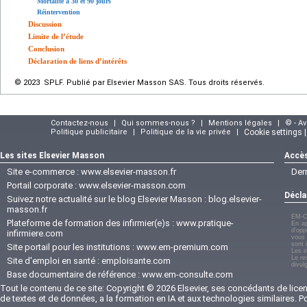
Mortalité à 30 et 90
jours
Réintervention
Discussion
Limite de l’étude
Conclusion
Déclaration de liens d’intérêts
© 2023 SPLF. Publié par Elsevier Masson SAS. Tous droits réservés.
Contactez-nous
|
Qui sommes-nous ?
|
Mentions légales
|
© - A
Politique publicitaire
|
Politique de la vie privée
|
Cookie settings 
Les sites Elsevier Masson
Accès
Site e-commerce :
www.elsevier-masson.fr
Der
Portail corporate :
www.elsevier-masson.com
Décla
Suivez notre actualité sur le blog Elsevier Masson :
blog.elsevier-
masson.fr
EM-C
Plateforme de formation des infirmier(e)s :
www.pratique-
En ap
d'opp
infirmiere.com
vous 
sont 
Site portail pour les institutions :
www.em-premium.com
Les i
Le re
Site d'emploi en santé :
emploisante.com
divul
Base documentaire de référence :
www.em-consulte.com
Tout le contenu de ce site: Copyright © 2026 Elsevier, ses concédants de licenc
de textes et de données, a la formation en IA et aux technologies similaires. 