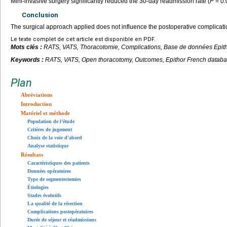
Mini-invasive surgery significantly reduced the 30-day readmission rate (
P
=
0.
Conclusion
The surgical approach applied does not influence the postoperative complica
Le texte complet de cet article est disponible en PDF.
Mots clés :
RATS, VATS, Thoracotomie, Complications, Base de données Epit
Keywords :
RATS, VATS, Open thoracotomy, Outcomes, Epithor French datab
Plan
Abréviations
Introduction
Matériel et méthode
Population de l’étude
Critères de jugement
Choix de la voie d’abord
Analyse statistique
Résultats
Caractéristiques des patients
Données opératoires
Type de segmentectomies
Étiologies
Stades évolutifs
La qualité de la résection
Complications postopératoires
Durée de séjour et réadmissions