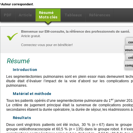
⁎
Auteur correspondant.
Résumé
PDF
Article
Tableaux
Références
Mots clés
Bienvenue sur EM-consulte, la référence des professionnels de santé.
Article gratuit.
co
Connectez-vous pour en bénéficier!
vous
cr
Résumé
comp
Introduction
Les segmentectomies pulmonaires sont en plein essor mais demeurent techniqu
étude était d’évaluer l’impact de la voie d’abord sur les complications
pulmonaires.
Matériel et méthode
er
Tous les patients opérés d’une segmentectomie pulmonaire du 1
janvier 201
Le critère de jugement principal était la survenue de complications posto
secondaires étaient la durée opératoire, la durée de séjour, les réadmissions à
Résultats
Deux cent vingt-trois patients ont été inclus, 30 % (
n
=
67) dans le groupe 
groupe vidéothoracoscopie et 60,5 % (
n
=
135) dans le groupe robot. Il n’exi