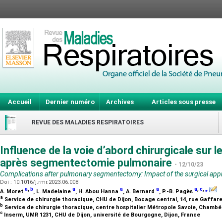
Accueil
Dernier numéro
Archives
Articles sous presse
REVUE DES MALADIES RESPIRATOIRES
Influence de la voie d’abord chirurgicale sur 
après segmentectomie pulmonaire
- 12/10/23
Complications after pulmonary segmentectomy: Impact of the surgical ap
Doi : 10.1016/j.rmr.2023.06.008
a
,
b
a
a
a
a
,
c
,
⁎
A. Moret
, L. Madelaine
, H. Abou Hanna
, A. Bernard
, P.-B. Pagès
a
Service de chirurgie thoracique, CHU de Dijon, Bocage central, 14, rue Gaffare
b
Service de chirurgie thoracique, centre hospitalier Métropole Savoie, Chambé
c
Inserm, UMR 1231, CHU de Dijon, université de Bourgogne, Dijon, France