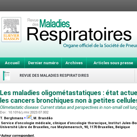
Accueil
Dernier numéro
Archives
Articles sous presse
REVUE DES MALADIES RESPIRATOIRES
Les maladies oligométastatiques : état actue
les cancers bronchiques non à petites cellul
Olimetastatic disease: Current status and perspectives in non-small cell lun
Doi : 10.1016/j.rmr.2023.07.002
⁎
T. Berghmans
, M. Brandão
Service d’oncologie médicale, clinique d’oncologie thoracique, Institut Jules-Bor
Université Libre de Bruxelles, rue Meylemeersch, 90, 1170 Bruxelles, Belgique
⁎
Auteur correspondant.