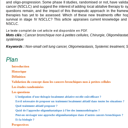
and oligo-progression. Some phase II studies, randomised or not, have validat
cancer (NSCLC) and suggest the interest of adding local ablative therapy to s
questions remain, and the impact of this therapeutic approach in the fram
therapies has yet to be assessed. Which of these new treatments offer hop
survival in stage IV NSCLC? This article appraises current knowledge and 
NSCLC.
Le texte complet de cet article est disponible en PDF.
Mots clés :
Cancer bronchique non à petites cellules, Chirurgie, Oligométastat
systémique
Keywords :
Non-small cell lung cancer, Oligometastasis, Systemic treatment, 
Plan
Introduction
Historique
Définition
Validation du concept dans les cancers bronchiques non à petites cellules
Les études randomisées
Les questions
L’intégration d’une thérapie localement ablative est-elle coût-efficace ?
Est-il nécessaire de proposer un traitement localement ablatif dans toutes les situations ?
Quel traitement ablatif proposer ?
Quid de l’approche oligométastatique à l’ère des immunothérapies ?
Peut-on envisager une approche oligométastatique dans d’autres cancers bronchiques ?
Et la biologie ?
Perspectives