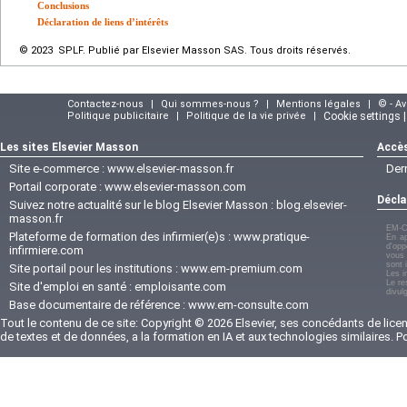
Conclusions
Déclaration de liens d’intérêts
© 2023 SPLF. Publié par Elsevier Masson SAS. Tous droits réservés.
Contactez-nous
|
Qui sommes-nous ?
|
Mentions légales
|
© - A
Politique publicitaire
|
Politique de la vie privée
|
Cookie settings 
Les sites Elsevier Masson
Accès
Site e-commerce :
www.elsevier-masson.fr
Der
Portail corporate :
www.elsevier-masson.com
Décla
Suivez notre actualité sur le blog Elsevier Masson :
blog.elsevier-
masson.fr
EM-C
Plateforme de formation des infirmier(e)s :
www.pratique-
En ap
d'opp
infirmiere.com
vous 
sont 
Site portail pour les institutions :
www.em-premium.com
Les i
Le re
Site d'emploi en santé :
emploisante.com
divul
Base documentaire de référence :
www.em-consulte.com
Tout le contenu de ce site: Copyright © 2026 Elsevier, ses concédants de licenc
de textes et de données, a la formation en IA et aux technologies similaires. 