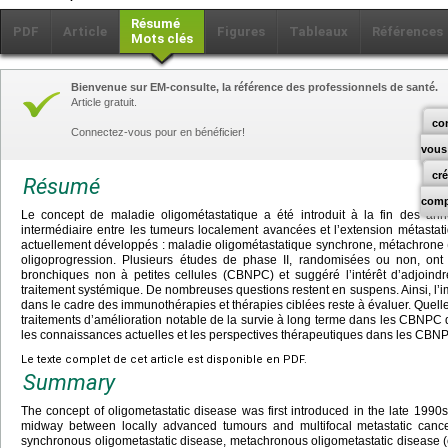
Résumé
PDF
Article
Figures
Tableaux
Références
Mots clés
Bienvenue sur EM-consulte, la référence des professionnels de santé.
Article gratuit.
co
Connectez-vous pour en bénéficier!
vous
cr
Résumé
comp
Le concept de maladie oligométastatique a été introduit à la fin des an
intermédiaire entre les tumeurs localement avancées et l’extension métastat
actuellement développés : maladie oligométastatique synchrone, métachrone (o
oligoprogression. Plusieurs études de phase II, randomisées ou non, ont
bronchiques non à petites cellules (CBNPC) et suggéré l’intérêt d’adjoindr
traitement systémique. De nombreuses questions restent en suspens. Ainsi, l’
dans le cadre des immunothérapies et thérapies ciblées reste à évaluer. Quell
traitements d’amélioration notable de la survie à long terme dans les CBNPC de 
les connaissances actuelles et les perspectives thérapeutiques dans les CBN
Le texte complet de cet article est disponible en PDF.
Summary
The concept of oligometastatic disease was first introduced in the late 1990s
midway between locally advanced tumours and multifocal metastatic cance
synchronous oligometastatic disease, metachronous oligometastatic disease (o