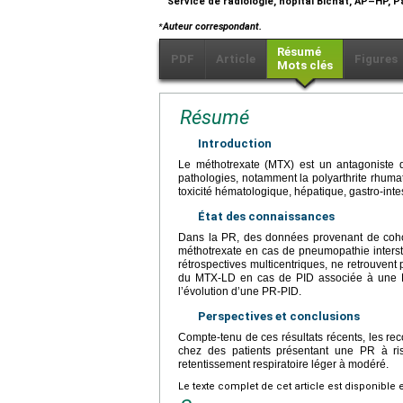
Service de radiologie, hôpital Bichat, AP–HP, P
⁎
Auteur correspondant.
Résumé
PDF
Article
Figures
Mots clés
Résumé
Introduction
Le méthotrexate (MTX) est un antagoniste
pathologies, notamment la polyarthrite rhuma
toxicité hématologique, hépatique, gastro-intest
État des connaissances
Dans la PR, des données provenant de cohort
méthotrexate en cas de pneumopathie interstit
rétrospectives multicentriques, ne retrouvent 
du MTX-LD en cas de PID associée à une P
l’évolution d’une PR-PID.
Perspectives et conclusions
Compte-tenu de ces résultats récents, les re
chez des patients présentant une PR à 
retentissement respiratoire léger à modéré.
Le texte complet de cet article est disponible 