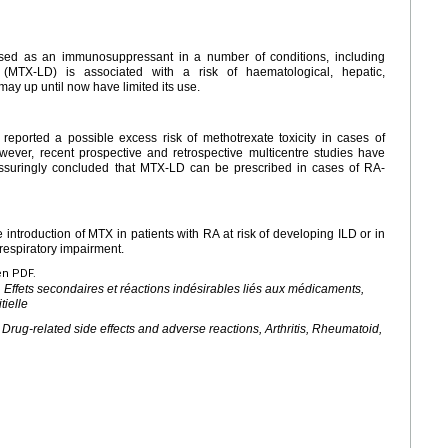
used as an immunosuppressant in a number of conditions, including
(MTX-LD) is associated with a risk of haematological, hepatic,
may up until now have limited its use.
reported a possible excess risk of methotrexate toxicity in cases of
However, recent prospective and retrospective multicentre studies have
ssuringly concluded that MTX-LD can be prescribed in cases of RA-
introduction of MTX in patients with RA at risk of developing ILD or in
respiratory impairment.
en PDF.
 Effets secondaires et réactions indésirables liés aux médicaments,
tielle
 Drug-related side effects and adverse reactions, Arthritis, Rheumatoid,