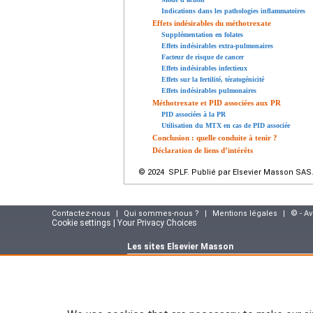
Indications dans les pathologies inflammatoires
Effets indésirables du méthotrexate
Supplémentation en folates
Effets indésirables extra-pulmonaires
Facteur de risque de cancer
Effets indésirables infectieux
Effets sur la fertilité, tératogénicité
Effets indésirables pulmonaires
Méthotrexate et PID associées aux PR
PID associées à la PR
Utilisation du MTX en cas de PID associée
Conclusion : quelle conduite à tenir ?
Déclaration de liens d’intérêts
© 2024 SPLF. Publié par Elsevier Masson SAS. 
Contactez-nous
|
Qui sommes-nous ?
|
Mentions légales
|
© - A
Cookie settings | Your Privacy Choices
Les sites Elsevier Masson
Site e-commerce :
www.elsevier-masson.fr
Portail corporate :
www.elsevier-masson.co
Suivez notre actualité sur le blog Elsevier M
masson.fr