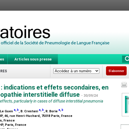
es
Articles sous presse
IRES
S'abonner
: indications et effets secondaires, en
opathie interstitielle diffuse
- 30/09/24
fects, particularly in cases of diffuse interstitial pneumonia
a
,
b
a
,
b
a
,
b
. Le Guen
, B. Crestani
, R. Borie
P, 46, rue Henri-Huchard, 75018 Paris, France
is, France
HP, Paris, France