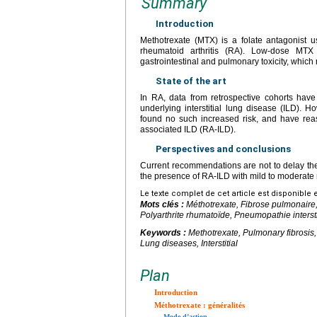
Summary
Introduction
Methotrexate (MTX) is a folate antagonist 
rheumatoid arthritis (RA). Low-dose MTX 
gastrointestinal and pulmonary toxicity, which 
State of the art
In RA, data from retrospective cohorts have 
underlying interstitial lung disease (ILD). 
found no such increased risk, and have rea
associated ILD (RA-ILD).
Perspectives and conclusions
Current recommendations are not to delay the 
the presence of RA-ILD with mild to moderate 
Le texte complet de cet article est disponible 
Mots clés :
Méthotrexate, Fibrose pulmonaire,
Polyarthrite rhumatoïde, Pneumopathie intersti
Keywords :
Methotrexate, Pulmonary fibrosis,
Lung diseases, Interstitial
Plan
Introduction
Méthotrexate : généralités
Mode d’action