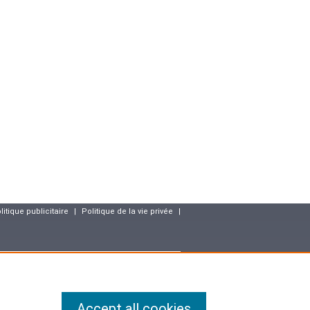
litique publicitaire
|
Politique de la vie privée
|
resse
Accept all cookies