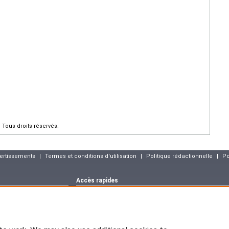
Tous droits réservés.
vertissements
|
Termes et conditions d'utilisation
|
Politique rédactionnelle
|
Po
Accès rapides
Dernier numéro
Archives
Articles sous p
m
Déclaration CNIL
asson :
blog.elsevier-
EM-CONSULTE.COM est déclaré à la CNIL, déclaration n° 1286925.