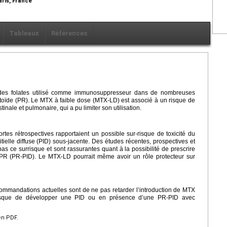
aris, France
Tableaux
Références
 des folates utilisé comme immunosuppresseur dans de nombreuses
toïde (PR). Le MTX à faible dose (MTX-LD) est associé à un risque de
inale et pulmonaire, qui a pu limiter son utilisation.
es rétrospectives rapportaient un possible sur-risque de toxicité du
ielle diffuse (PID) sous-jacente. Des études récentes, prospectives et
pas ce surrisque et sont rassurantes quant à la possibilité de prescrire
R (PR-PID). Le MTX-LD pourrait même avoir un rôle protecteur sur
commandations actuelles sont de ne pas retarder l’introduction de MTX
risque de développer une PID ou en présence d’une PR-PID avec
en PDF.