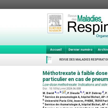
Accueil
Dernier numéro
Archiv
REVUE DES MALADIES RESPIRATO
Méthotrexate à faible dose 
particulier en cas de pneum
Low-dose methotrexate: Indications and side ef
Doi : 10.1016/j.rmr.2024.06.008
a
,
⁎
,
b
b
,
c
d
M. David
, P. Dieude
, M.P. Debray
, P
a
Service de pneumologie A, hôpital Bichat, AP–H
b
Université Paris Cité, Inserm, PHERE, 75018 Par
c
Service de rhumatologie A, hôpital Bichat, AP–
d