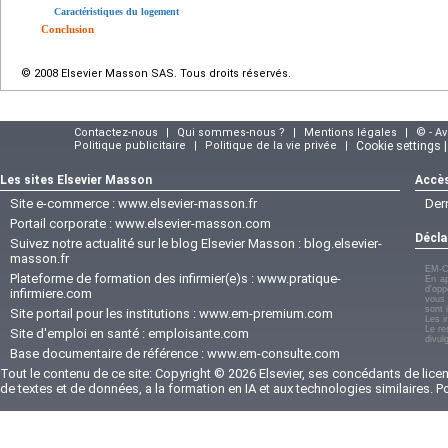
Caractéristiques du logement
Conclusion
© 2008 Elsevier Masson SAS. Tous droits réservés.
Contactez-nous
|
Qui sommes-nous ?
|
Mentions légales
|
© - A
Politique publicitaire
|
Politique de la vie privée
|
Cookie settings 
Les sites Elsevier Masson
Accès
Site e-commerce :
www.elsevier-masson.fr
Der
Portail corporate :
www.elsevier-masson.com
Décla
Suivez notre actualité sur le blog Elsevier Masson :
blog.elsevier-
masson.fr
EM-C
Plateforme de formation des infirmier(e)s :
www.pratique-
En ap
d'opp
infirmiere.com
vous 
sont 
Site portail pour les institutions :
www.em-premium.com
Les i
Le re
Site d'emploi en santé :
emploisante.com
divul
Base documentaire de référence :
www.em-consulte.com
Tout le contenu de ce site: Copyright © 2026 Elsevier, ses concédants de licenc
de textes et de données, a la formation en IA et aux technologies similaires. 