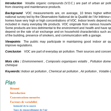
Introduction
Volatile organic compounds (V.O.C.) are part of urban air pol
from cleaning and maintenance products.
Background
VOC measurements are, on average, 10 times higher within
national survey led by the Observatoire National de la Qualité de l’Air Intérieu
homes have very high or high concentrations of VOC. Indoor levels depend ma
included in many everyday life products. VOC originate from various househ
Some products are less detrimental to the environment and health and have spe
depend on the rate of air exchange and on household characteristics such as
of the building, presence of smokers, and communication with a garage.
Viewpoints
The public may participate in maintaining good indoor air qua
improve regulations.
Conclusion
VOC are part of everyday air pollution. Their sources and concen
Mots clés :
Environnement , Composés organiques volatils , Pollution domesti
chimique
Keywords:
Indoor air pollution , Chemical air pollution , Air pollution , Volati
Plan
Résumé
Introduction
Concentrations mesurées
Facteurs de variabilité
Intensité de la source
Taux de renouvellement de l’air