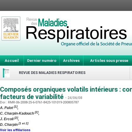
Accueil
Dernier numéro
Archives
Articles sous presse
REVUE DES MALADIES RESPIRATOIRES
Composés organiques volatils intérieurs : co
facteurs de variabilité
- 24/06/08
Doi : RMR-06-2008-25-6-0761-8425-101019-200805787
[1]
A. Palot
,
[2]
C. Charpin-Kadouch
,
[2]
J. Ercoli
,
[1 et 2]
D. Charpin
Voir les affiliations