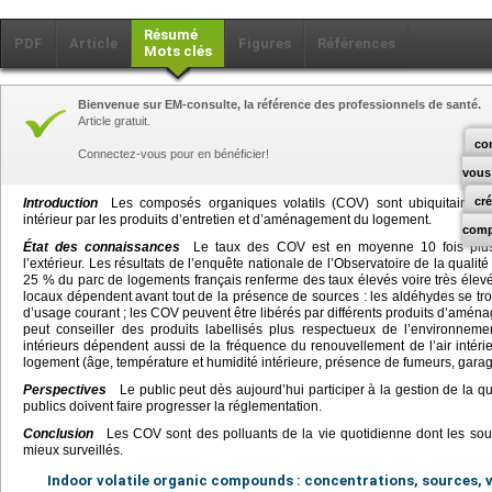
Résumé
PDF
Article
Figures
Références
Mots clés
Bienvenue sur EM-consulte, la référence des professionnels de santé.
Article gratuit.
co
Connectez-vous pour en bénéficier!
vous
cr
Introduction
Les composés organiques volatils (COV) sont ubiquitaires en
intérieur par les produits d’entretien et d’aménagement du logement.
comp
État des connaissances
Le taux des COV est en moyenne 10 fois plus 
l’extérieur. Les résultats de l’enquête nationale de l’Observatoire de la qualité
25 % du parc de logements français renferme des taux élevés voire très éle
locaux dépendent avant tout de la présence de sources : les aldéhydes se tr
d’usage courant ; les COV peuvent être libérés par différents produits d’aména
peut conseiller des produits labellisés plus respectueux de l’environne
intérieurs dépendent aussi de la fréquence du renouvellement de l’air intérie
logement (âge, température et humidité intérieure, présence de fumeurs, garag
Perspectives
Le public peut dès aujourd’hui participer à la gestion de la qu
publics doivent faire progresser la réglementation.
Conclusion
Les COV sont des polluants de la vie quotidienne dont les sour
mieux surveillés.
Indoor volatile organic compounds : concentrations, sources, 