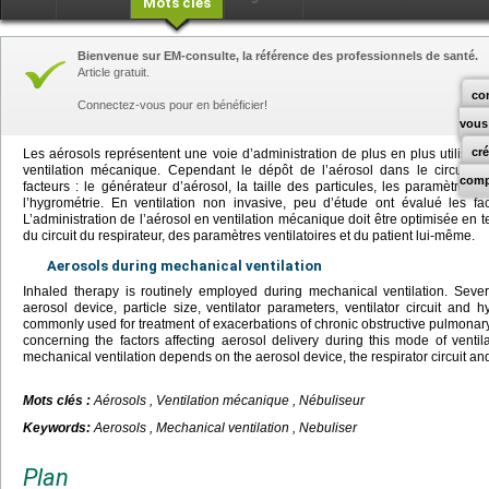
Mots clés
Bienvenue sur EM-consulte, la référence des professionnels de santé.
Article gratuit.
co
Connectez-vous pour en bénéficier!
vous
cr
Les aérosols représentent une voie d’administration de plus en plus utilisé
ventilation mécanique. Cependant le dépôt de l’aérosol dans le circuit du
comp
facteurs : le générateur d’aérosol, la taille des particules, les paramètres ven
l’hygrométrie. En ventilation non invasive, peu d’étude ont évalué les fa
L’administration de l’aérosol en ventilation mécanique doit être optimisée en 
du circuit du respirateur, des paramètres ventilatoires et du patient lui-même.
Aerosols during mechanical ventilation
Inhaled therapy is routinely employed during mechanical ventilation. Severa
aerosol device, particle size, ventilator parameters, ventilator circuit and h
commonly used for treatment of exacerbations of chronic obstructive pulmonar
concerning the factors affecting aerosol delivery during this mode of ventil
mechanical ventilation depends on the aerosol device, the respirator circuit and
Mots clés :
Aérosols , Ventilation mécanique , Nébuliseur
Keywords:
Aerosols , Mechanical ventilation , Nebuliser
Plan