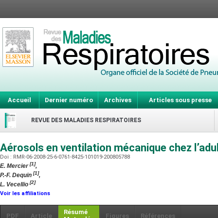
Accueil
Dernier numéro
Archives
Articles sous presse
REVUE DES MALADIES RESPIRATOIRES
Aérosols en ventilation mécanique chez l’adu
Doi : RMR-06-2008-25-6-0761-8425-101019-200805788
[1]
E. Mercier
,
[1]
P.-F. Dequin
,
[2]
L. Vecellio
Voir les affiliations
Résumé
PDF
Article
Figures
Références