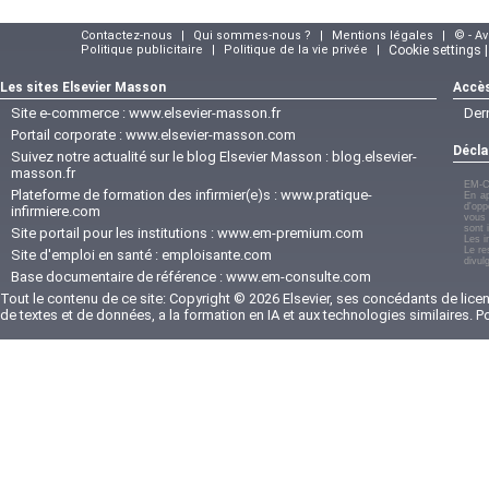
Contactez-nous
|
Qui sommes-nous ?
|
Mentions légales
|
© - A
Politique publicitaire
|
Politique de la vie privée
|
Cookie settings 
Les sites Elsevier Masson
Accès
Site e-commerce :
www.elsevier-masson.fr
Der
Portail corporate :
www.elsevier-masson.com
Décla
Suivez notre actualité sur le blog Elsevier Masson :
blog.elsevier-
masson.fr
EM-C
Plateforme de formation des infirmier(e)s :
www.pratique-
En ap
d'opp
infirmiere.com
vous 
sont 
Site portail pour les institutions :
www.em-premium.com
Les i
Le re
Site d'emploi en santé :
emploisante.com
divul
Base documentaire de référence :
www.em-consulte.com
Tout le contenu de ce site: Copyright © 2026 Elsevier, ses concédants de licenc
de textes et de données, a la formation en IA et aux technologies similaires. 