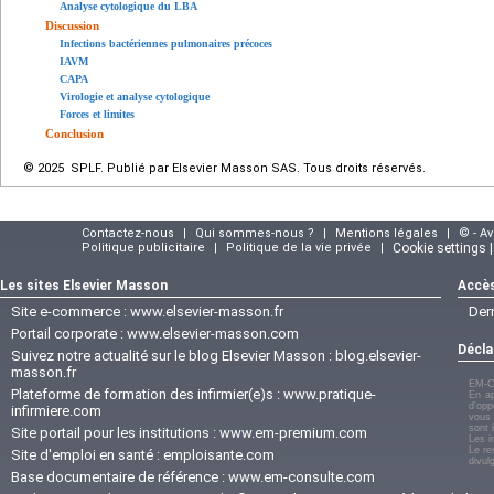
Analyse cytologique du LBA
Discussion
Infections bactériennes pulmonaires précoces
IAVM
CAPA
Virologie et analyse cytologique
Forces et limites
Conclusion
© 2025 SPLF. Publié par Elsevier Masson SAS. Tous droits réservés.
Contactez-nous
|
Qui sommes-nous ?
|
Mentions légales
|
© - A
Politique publicitaire
|
Politique de la vie privée
|
Cookie settings 
Les sites Elsevier Masson
Accès
Site e-commerce :
www.elsevier-masson.fr
Der
Portail corporate :
www.elsevier-masson.com
Décla
Suivez notre actualité sur le blog Elsevier Masson :
blog.elsevier-
masson.fr
EM-C
Plateforme de formation des infirmier(e)s :
www.pratique-
En ap
d'opp
infirmiere.com
vous 
sont 
Site portail pour les institutions :
www.em-premium.com
Les i
Le re
Site d'emploi en santé :
emploisante.com
divul
Base documentaire de référence :
www.em-consulte.com