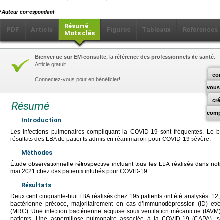
⁎
Auteur correspondant.
Résumé
PDF
Article
Figures
Tableaux
Références
Mots clés
Bienvenue sur EM-consulte, la référence des professionnels de santé.
Article gratuit.
co
Connectez-vous pour en bénéficier!
vous
cr
Résumé
comp
Introduction
Les infections pulmonaires compliquant la COVID-19 sont fréquentes. Le bu
résultats des LBA de patients admis en réanimation pour COVID-19 sévère.
Méthodes
Étude observationnelle rétrospective incluant tous les LBA réalisés dans not
mai 2021 chez des patients intubés pour COVID-19.
Résultats
Deux cent cinquante-huit LBA réalisés chez 195 patients ont été analysés. 12,
bactérienne précoce, majoritairement en cas d’immunodépression (ID) et/
(MRC). Une infection bactérienne acquise sous ventilation mécanique (IAVM
patients. Une aspergillose pulmonaire associée à la COVID-19 (CAPA), s