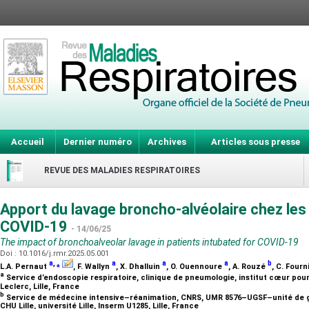
Accueil
Dernier numéro
Archives
Articles sous presse
REVUE DES MALADIES RESPIRATOIRES
Apport du lavage broncho-alvéolaire chez les
COVID-19
- 14/06/25
The impact of bronchoalveolar lavage in patients intubated for COVID-19
Doi : 10.1016/j.rmr.2025.05.001
a
,
⁎
a
a
a
b
L.A. Pernaut
, F. Wallyn
, X. Dhalluin
, O. Ouennoure
, A. Rouzé
, C. Fourn
a
Service d’endoscopie respiratoire, clinique de pneumologie, institut cœur poum
Leclerc, Lille, France
b
Service de médecine intensive–réanimation, CNRS, UMR 8576–UGSF–unité de gly
CHU Lille, université Lille, Inserm U1285, Lille, France