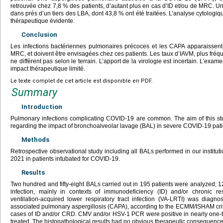
retrouvée chez 7,8 % des patients, d’autant plus en cas d’ID et/ou de MRC. 
dans près d’un tiers des LBA, dont 43,8 % ont été traitées. L’analyse cytolog
thérapeutique évidente.
Conclusion
Les infections bactériennes pulmonaires précoces et les CAPA apparaissent
MRC, et doivent être envisagées chez ces patients. Les taux d’IAVM, plus fréqu
ne diffèrent pas selon le terrain. L’apport de la virologie est incertain. L’ex
impact thérapeutique limité.
Le texte complet de cet article est disponible en PDF.
Summary
Introduction
Pulmonary infections complicating COVID-19 are common. The aim of this st
regarding the impact of bronchoalveolar lavage (BAL) in severe COVID-19 patie
Methods
Retrospective observational study including all BALs performed in our insti
2021 in patients intubated for COVID-19.
Results
Two hundred and fifty-eight BALs carried out in 195 patients were analyzed; 12
infection, mainly in contexts of immunodeficiency (ID) and/or chronic re
ventilation-acquired lower respiratory tract infection (VA-LRTI) was diag
associated pulmonary aspergillosis (CAPA), according to the ECMM/ISHAM criter
cases of ID and/or CRD. CMV and/or HSV-1 PCR were positive in nearly one-t
treated. The histopathological results had no obvious therapeutic consequence