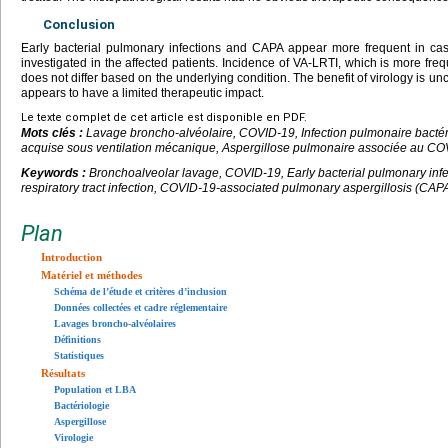
Conclusion
Early bacterial pulmonary infections and CAPA appear more frequent in c
investigated in the affected patients. Incidence of VA-LRTI, which is more freq
does not differ based on the underlying condition. The benefit of virology is un
appears to have a limited therapeutic impact.
Le texte complet de cet article est disponible en PDF.
Mots clés :
Lavage broncho-alvéolaire, COVID-19, Infection pulmonaire bactéri
acquise sous ventilation mécanique, Aspergillose pulmonaire associée au C
Keywords :
Bronchoalveolar lavage, COVID-19, Early bacterial pulmonary infec
respiratory tract infection, COVID-19-associated pulmonary aspergillosis (CAP
Plan
Introduction
Matériel et méthodes
Schéma de l’étude et critères d’inclusion
Données collectées et cadre réglementaire
Lavages broncho-alvéolaires
Définitions
Statistiques
Résultats
Population et LBA
Bactériologie
Aspergillose
Virologie