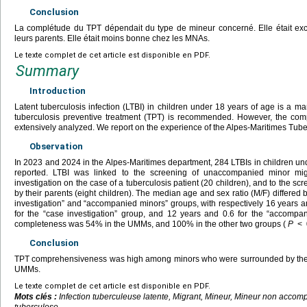
Conclusion
La complétude du TPT dépendait du type de mineur concerné. Elle était exc
leurs parents. Elle était moins bonne chez les MNAs.
Le texte complet de cet article est disponible en PDF.
Summary
Introduction
Latent tuberculosis infection (LTBI) in children under 18 years of age is a man
tuberculosis preventive treatment (TPT) is recommended. However, the co
extensively analyzed. We report on the experience of the Alpes-Maritimes Tube
Observation
In 2023 and 2024 in the Alpes-Maritimes department, 284 LTBIs in children u
reported. LTBI was linked to the screening of unaccompanied minor mig
investigation on the case of a tuberculosis patient (20 children), and to the 
by their parents (eight children). The median age and sex ratio (M/F) differ
investigation” and “accompanied minors” groups, with respectively 16 years 
for the “case investigation” group, and 12 years and 0.6 for the “accomp
completeness was 54% in the UMMs, and 100% in the other two groups (
P
<
Conclusion
TPT comprehensiveness was high among minors who were surrounded by their 
UMMs.
Le texte complet de cet article est disponible en PDF.
Mots clés :
Infection tuberculeuse latente, Migrant, Mineur, Mineur non accom
tuberculose