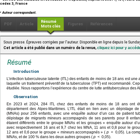
cedex 3, France
⁎
Auteur correspondant.
Résumé
PDF
Article
Figures
Références
Mots clés
Sous presse. Épreuves corrigées par l'auteur. Disponible en ligne depuis le Sun
Cet article a été publié dans un numéro de la revue,
cliquez ici pour y accéd
Résumé
Introduction
L’infection tuberculeuse latente (ITL) des enfants de moins de 18 ans est une af
laquelle un traitement préventif de la tuberculose (TPT) est recommandé. Ce
étudiée. Nous rapportons l’expérience du centre de lutte antituberculeux des A
Observation
En 2023 et 2024, 284 ITL chez des enfants de moins de 18 ans ont ét
département des Alpes-Maritimes. L’ITL était en lien avec un dépistage 
(MNAs) pour 256 enfants, avec une enquête autour d’un cas de patient tu
dépistage de migrants mineurs accompagnés de ses parents pour 8 enfants
étaient différents entre le groupe MNAs et les groupes « enquête autour d
avec respectivement 16 ans et 9,7 chez les MNA, 11 ans et 0,8 pour le gro
12 ans et 0,6 pour le groupe « mineurs accompagnés » (
p
<
0,05). La com
MNAs, et de 100 % dans les deux autres groupes (
p
<
0,05).