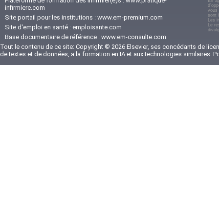
Plateforme de formation des infirmier(e)s :
www.pratique-
En ap
d'opp
infirmiere.com
vous 
sont 
Site portail pour les institutions :
www.em-premium.com
Les i
Le re
Site d'emploi en santé :
emploisante.com
divul
Base documentaire de référence :
www.em-consulte.com
Tout le contenu de ce site: Copyright © 2026 Elsevier, ses concédants de licenc
de textes et de données, a la formation en IA et aux technologies similaires. 