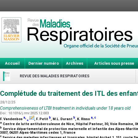
Accueil
Dernier numéro
Archives
Articles sous presse
REVUE DES MALADIES RESPIRATOIRES
Complétude du traitement des ITL des enfan
28/12/25
Comprehensiveness of LTBI treatment in individuals under 18 years old
Doi : 10.1016/j.rmr.2025.12.003
a
,
b
b
a
,
c
F. Vandenbos
⁎
, F. Petit
, M.L. Durant
, K. Risso
a
Centre de lutte antituberculeuse de Nice, Hôpital Pasteur, 30, Voie Romaine, 0
b
Service départemental de protection maternelle et infantile des Alpes-Mariti
3007, 06201 Alpes-Maritimes cedex 1, France
c
Service des maladies infectieuses et tropicales, hôpital Archet 1, 151, route S