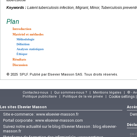
Keywords :
Latent tuberculosis infection, Migrant, Minor, Tuberculosis preve
Plan
Introduction
Matériel et méthodes
Méthodologie
Définition
Analyses statistiques
Éthique
Résultats
Discussion
© 2025 SPLF. Publié par Elsevier Masson SAS. Tous droits réservés.
Contactez-nous
|
Qui sommes-nous ?
|
Mentions légales
|
© - A
Politique publicitaire
|
Politique de la vie privée
|
Cookie settings 
Les sites Elsevier Masson
Accès
Site e-commerce :
www.elsevier-masson.fr
Der
Portail corporate :
www.elsevier-masson.com
Décla
Suivez notre actualité sur le blog Elsevier Masson :
blog.elsevier-
masson.fr
EM-C