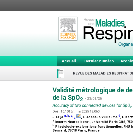
Accueil
Dernier numéro
Archiv
REVUE DES MALADIES RESPIRATO
Validité métrologique de d
de la SpO
2
- 23/01/26
Accuracy of two connected devices for SpO
2
Doi : 10.1016/j.rmr.2025.12.060
a
,
b
,
c
,
d
J. Frija
⁎
, L. Abensur-Vuillaume
, F. Ker
a
Inserm Neurodiderot, université Paris Cité, 750
b
Physiologie-explorations fonctionnelles, FHU I
Bernard, 75018 Paris, France