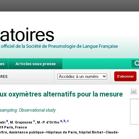
es
Articles sous presse
IRES
S'abonner
eux oxymètres alternatifs pour la mesure
sampling: Observational study
a
c
a
,
b
,
c
zabi
, M. Grajoszex
, M.-P. d’Ortho
19 Paris, France
nfire, Assistance publique–Hôpitaux de Paris, hôpital Bichat–Claude-