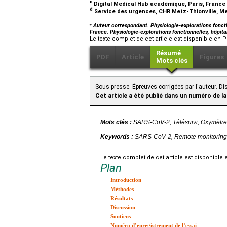
c
Digital Medical Hub académique, Paris, France
d
Service des urgences, CHR Metz-Thionville, M
⁎
Auteur correspondant. Physiologie-explorations foncti
France. Physiologie-explorations fonctionnelles, hôpi
Le texte complet de cet article est disponible en P
Résumé
PDF
Article
Figures
Mots clés
Sous presse. Épreuves corrigées par l'auteur. Di
Cet article a été publié dans un numéro de la
Mots clés :
SARS-CoV-2, Télésuivi, Oxymètr
Keywords :
SARS-CoV-2, Remote monitoring
Le texte complet de cet article est disponible 
Plan
Introduction
Méthodes
Résultats
Discussion
Soutiens
Numéro d’enregistrement de l’essai