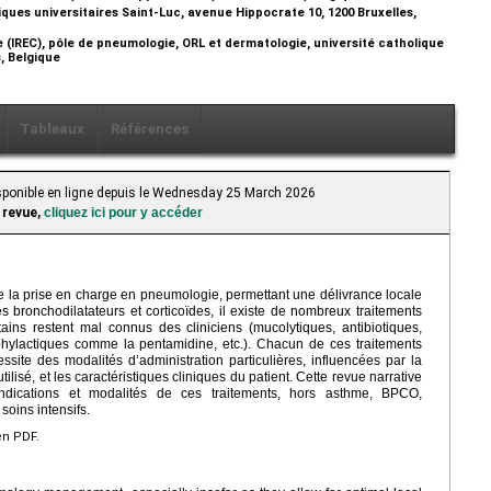
iques universitaires Saint-Luc, avenue Hippocrate 10, 1200 Bruxelles,
 (IREC), pôle de pneumologie, ORL et dermatologie, université catholique
s, Belgique
Tableaux
Références
Disponible en ligne depuis le Wednesday 25 March 2026
 revue,
cliquez ici pour y accéder
 de la prise en charge en pneumologie, permettant une délivrance locale
s bronchodilatateurs et corticoïdes, il existe de nombreux traitements
ains restent mal connus des cliniciens (mucolytiques, antibiotiques,
phylactiques comme la pentamidine, etc.). Chacun de ces traitements
ssite des modalités d’administration particulières, influencées par la
lisé, et les caractéristiques cliniques du patient. Cette revue narrative
s indications et modalités de ces traitements, hors asthme, BPCO,
soins intensifs.
en PDF.