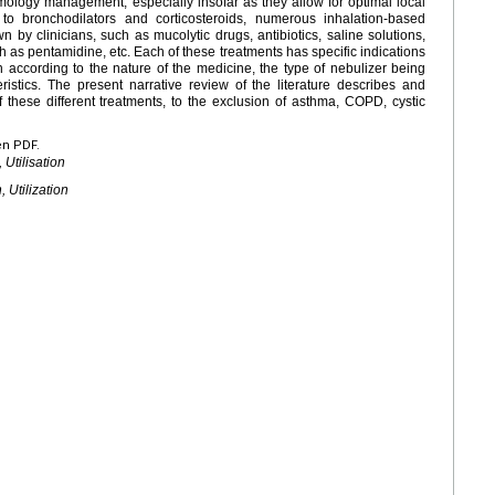
umology management, especially insofar as they allow for optimal local
n to bronchodilators and corticosteroids, numerous inhalation-based
n by clinicians, such as mucolytic drugs, antibiotics, saline solutions,
 as pentamidine, etc. Each of these treatments has specific indications
n according to the nature of the medicine, the type of nebulizer being
eristics. The present narrative review of the literature describes and
f these different treatments, to the exclusion of asthma, COPD, cystic
en PDF.
 Utilisation
 Utilization