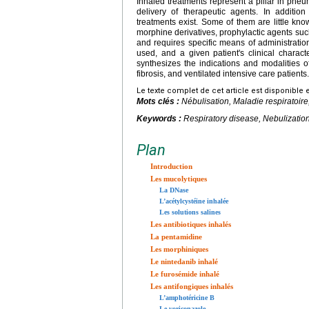
Inhaled treatments represent a pillar in pne
delivery of therapeutic agents. In additio
treatments exist. Some of them are little know
morphine derivatives, prophylactic agents such
and requires specific means of administratio
used, and a given patient's clinical charact
synthesizes the indications and modalities o
fibrosis, and ventilated intensive care patients.
Le texte complet de cet article est disponible 
Mots clés :
Nébulisation, Maladie respiratoire,
Keywords :
Respiratory disease, Nebulization,
Plan
Introduction
Les mucolytiques
La DNase
L’acétylcystéine inhalée
Les solutions salines
Les antibiotiques inhalés
La pentamidine
Les morphiniques
Le nintedanib inhalé
Le furosémide inhalé
Les antifongiques inhalés
L’amphotéricine B
Le voriconazole