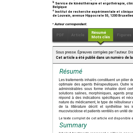
b
Service de kinésithérapie et ergothérapie, clin
Belgique
c
Institut de recherche expérimentale et clinique
de Louvain, avenue Hippocrate 55, 1200 Bruxelle
⁎
Auteur correspondant.
Résumé
PDF
Article
Figures
Mots clés
Sous presse. Épreuves corrigées par l'auteur. 
Cet article a été publié dans un numéro de la
Résumé
Les traitements inhalés constituent un pilier
optimale des agents thérapeutiques. Outre le
administrables sous forme inhalée dont cert
solutions salines, morphiniques, agents pro
répond à des indications spécifiques et néce
nature du médicament, le type de nébuliseur uti
de la littérature décrit et synthétise le
mucoviscidose et patients ventilés en unité de 
Le texte complet de cet article est disponible 
Summary