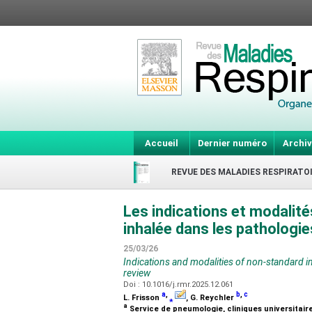
Accueil
Dernier numéro
Archiv
REVUE DES MALADIES RESPIRATO
Les indications et modalit
inhalée dans les pathologie
25/03/26
Indications and modalities of non-standard in
review
Doi : 10.1016/j.rmr.2025.12.061
a
,
b
,
c
L. Frisson
⁎
, G. Reychler
a
Service de pneumologie, cliniques universitair