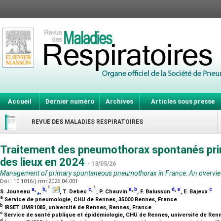
Accueil
Dernier numéro
Archives
Articles sous presse
REVUE DES MALADIES RESPIRATOIRES
Traitement des pneumothorax spontanés prim
des lieux en 2024
- 13/05/26
Management of primary spontaneous pneumothorax in France: An overview
Doi : 10.1016/j.rmr.2026.04.001
1
1
a
,
b
,
c
,
a
,
b
d
,
e
c
S. Jouneau
⁎
,
, T. Debec
, P. Chauvin
, F. Balusson
, E. Bajeux
a
Service de pneumologie, CHU de Rennes, 35000 Rennes, France
b
IRSET UMR1085, université de Rennes, Rennes, France
c
Service de santé publique et épidémiologie, CHU de Rennes, université de Ren
d