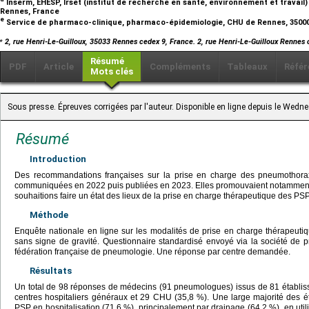
Inserm, EHESP, Irset (institut de recherche en santé, environnement et travail
Rennes, France
e
Service de pharmaco-clinique, pharmaco-épidemiologie, CHU de Rennes, 3500
⁎
2, rue Henri-Le-Guilloux, 35033 Rennes cedex 9, France. 2, rue Henri-Le-Guilloux Rennes
Résumé
PDF
Article
Compléments
Tableaux
Référ
Mots clés
Sous presse. Épreuves corrigées par l'auteur. Disponible en ligne depuis le We
Résumé
Introduction
Des recommandations françaises sur la prise en charge des pneumothora
communiquées en 2022 puis publiées en 2023. Elles promouvaient notamment 
souhaitions faire un état des lieux de la prise en charge thérapeutique des P
Méthode
Enquête nationale en ligne sur les modalités de prise en charge thérapeu
sans signe de gravité. Questionnaire standardisé envoyé via la société de 
fédération française de pneumologie. Une réponse par centre demandée.
Résultats
Un total de 98 réponses de médecins (91 pneumologues) issus de 81 établis
centres hospitaliers généraux et 29 CHU (35,8 %). Une large majorité des 
PSP en hospitalisation (71,6 %), principalement par drainage (64,2 %), en utilis