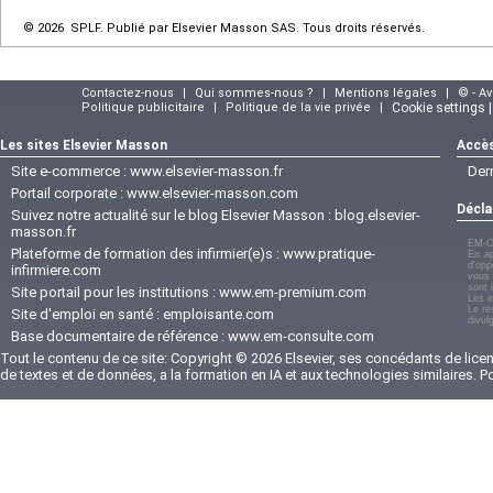
© 2026 SPLF. Publié par Elsevier Masson SAS. Tous droits réservés.
Contactez-nous
|
Qui sommes-nous ?
|
Mentions légales
|
© - A
Politique publicitaire
|
Politique de la vie privée
|
Cookie settings 
Les sites Elsevier Masson
Accès
Site e-commerce :
www.elsevier-masson.fr
Der
Portail corporate :
www.elsevier-masson.com
Décla
Suivez notre actualité sur le blog Elsevier Masson :
blog.elsevier-
masson.fr
EM-C
Plateforme de formation des infirmier(e)s :
www.pratique-
En ap
d'opp
infirmiere.com
vous 
sont 
Site portail pour les institutions :
www.em-premium.com
Les i
Le re
Site d'emploi en santé :
emploisante.com
divul
Base documentaire de référence :
www.em-consulte.com
Tout le contenu de ce site: Copyright © 2026 Elsevier, ses concédants de licenc
de textes et de données, a la formation en IA et aux technologies similaires. 