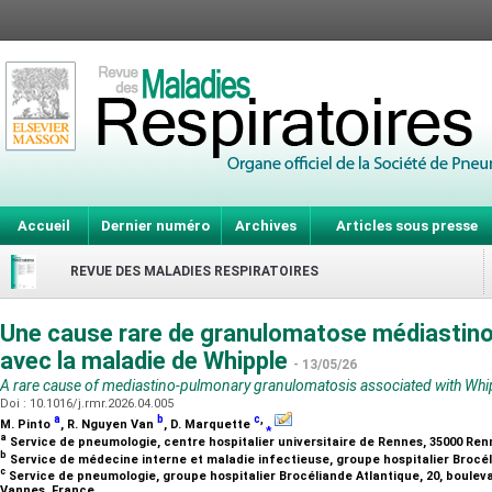
Accueil
Dernier numéro
Archives
Articles sous presse
REVUE DES MALADIES RESPIRATOIRES
Une cause rare de granulomatose médiastino
avec la maladie de Whipple
- 13/05/26
A rare cause of mediastino-pulmonary granulomatosis associated with Whip
Doi : 10.1016/j.rmr.2026.04.005
a
b
c
,
M. Pinto
, R. Nguyen Van
, D. Marquette
⁎
a
Service de pneumologie, centre hospitalier universitaire de Rennes, 35000 Re
b
Service de médecine interne et maladie infectieuse, groupe hospitalier Brocé
c
Service de pneumologie, groupe hospitalier Brocéliande Atlantique, 20, boulev
Vannes, France