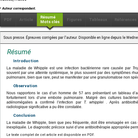
⁎
Auteur correspondant.
Résumé
PDF
Article
Figures
Tableaux
Références
Mots clés
Sous presse. Épreuves corrigées par l'auteur. Disponible en ligne depuis le We
Résumé
Introduction
La maladie de Whipple est une infection bactérienne rare causée par
Tr
souvent par une atteinte systémique, le plus souvent par des symptômes rhuma
pulmonaire, bien que rare, peut se manifester par une granulomatose non spéc
Observation
Nous rapportons le cas d’un homme de 57 ans présentant un tableau d’a
fortuitement lors d’une embolie pulmonaire. Malgré des cultures bactéri
adénomégalies a confirmé l’infection par
T. whipplei
. Après antibiothé
radiologique significative a pu être constatée.
Conclusion
La maladie de Whipple, bien que peu fréquente, doit être envisagée en cas
inexpliquée. Le diagnostic précoce suivi d’une antibiothérapie appropriée per
Le texte complet de cet article est disponible en PDF.