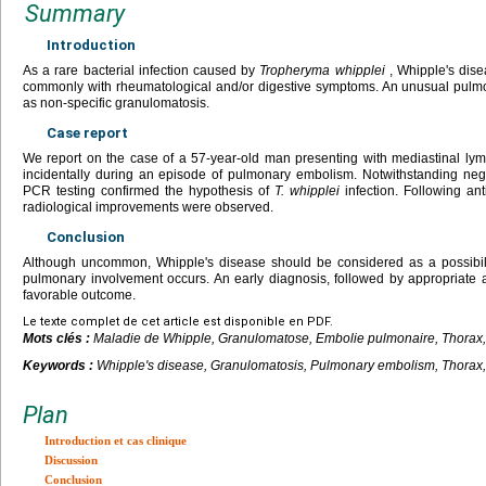
Summary
Introduction
As a rare bacterial infection caused by
Tropheryma whipplei
, Whipple's dise
commonly with rheumatological and/or digestive symptoms. An unusual pulmo
as non-specific granulomatosis.
Case report
We report on the case of a 57-year-old man presenting with mediastinal l
incidentally during an episode of pulmonary embolism. Notwithstanding neg
PCR testing confirmed the hypothesis of
T. whipplei
infection. Following anti
radiological improvements were observed.
Conclusion
Although uncommon, Whipple's disease should be considered as a possibi
pulmonary involvement occurs. An early diagnosis, followed by appropriate an
favorable outcome.
Le texte complet de cet article est disponible en PDF.
Mots clés :
Maladie de Whipple, Granulomatose, Embolie pulmonaire, Thorax
Keywords :
Whipple's disease, Granulomatosis, Pulmonary embolism, Thorax
Plan
Introduction et cas clinique
Discussion
Conclusion