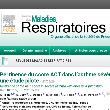
Accueil
Dernier numéro
Archives
Articles sous presse
REVUE DES MALADIES RESPIRATOIRES
Pertinence du score ACT dans l’asthme sévère
une étude pilote
- 23/05/26
Relevance of the ACT score in severe asthma with obesity: A pilot study
Doi : 10.1016/j.rmr.2026.05.003
a
,
b
b
c
d
e
,
f
c
,
f
,
A. Tran
, S. Dury
, G. Deslee
, C. Estellat
, C. Taille
, J.-M. Perotin
⁎
et le Ramses study group
a
Unité transversale d’allergologie, CHU de Reims, Reims, France
b
Service des maladies respiratoires, CHU de Reims, Reims, France
c