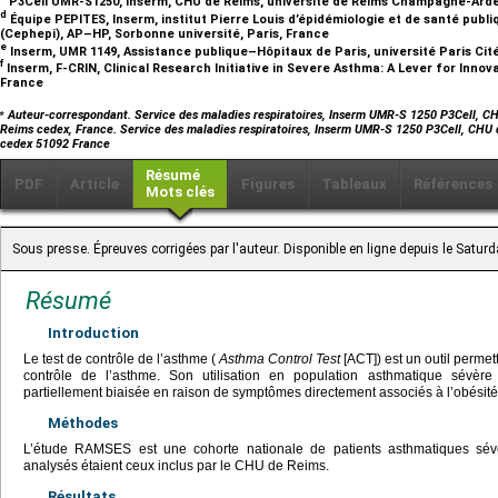
P3Cell UMR-S1250, Inserm, CHU de Reims, université de Reims Champagne-Ard
d
Équipe PEPITES, Inserm, institut Pierre Louis d’épidémiologie et de santé pub
(Cephepi), AP–HP, Sorbonne université, Paris, France
e
Inserm, UMR 1149, Assistance publique–Hôpitaux de Paris, université Paris Cité
f
Inserm, F-CRIN, Clinical Research Initiative in Severe Asthma: A Lever for Innov
France
⁎
Auteur-correspondant. Service des maladies respiratoires, Inserm UMR-S 1250 P3Cell, CH
Reims cedex, France. Service des maladies respiratoires, Inserm UMR-S 1250 P3Cell, CHU
cedex 51092 France
Résumé
PDF
Article
Figures
Tableaux
Références
Mots clés
Sous presse. Épreuves corrigées par l'auteur. Disponible en ligne depuis le Satu
Résumé
Introduction
Le test de contrôle de l’asthme (
Asthma Control Test
[ACT]) est un outil perme
contrôle de l’asthme. Son utilisation en population asthmatique sévère 
partiellement biaisée en raison de symptômes directement associés à l’obésité
Méthodes
L’étude RAMSES est une cohorte nationale de patients asthmatiques sévè
analysés étaient ceux inclus par le CHU de Reims.
Résultats