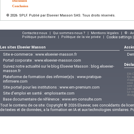
Discussion
Conclusion
© 2026 SPLF. Publié par Elsevier Masson SAS. Tous droits réservés.
Contactez-nous
|
Qui sommes-nous ?
|
Mentions légales
|
© - A
Politique publicitaire
|
Politique de la vie privée
|
Cookie settings 
Les sites Elsevier Masson
Accès
Site e-commerce :
www.elsevier-masson.fr
Der
Portail corporate :
www.elsevier-masson.com
Décla
Suivez notre actualité sur le blog Elsevier Masson :
blog.elsevier-
masson.fr
EM-C
Plateforme de formation des infirmier(e)s :
www.pratique-
En ap
d'opp
infirmiere.com
vous 
sont 
Site portail pour les institutions :
www.em-premium.com
Les i
Le re
Site d'emploi en santé :
emploisante.com
divul
Base documentaire de référence :
www.em-consulte.com
Tout le contenu de ce site: Copyright © 2026 Elsevier, ses concédants de licenc
de textes et de données, a la formation en IA et aux technologies similaires. 