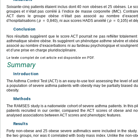
Soixante-cinq patients étaient inclus dont 40 non obèses et 25 obèses. Le sco
groupes et n’était pas corrélé à l’indice de masse corporelle (IMC). Contra
ACT dans le groupe obèse n’était pas associé au nombre d’exacer
d’hospitalisations (
p
=
0,840), ni aux scores HADS anxiété (
p
=
0,105) et dé
Conclusion
Nos résultats suggèrent que le score ACT pourrait ne pas refléter totalement
asthmatique sévère obèse. Ils suggèrent un phénotype asthme sévère et obési
associé au nombre d’exacerbations ni au fardeau psychologique et soulignent
et d’une prise en charge pluridisciplinaire.
Le texte complet de cet article est disponible en PDF.
Summary
Introduction
The Asthma Control Test (ACT) is an easy-to-use tool assessing the level of ast
a population of severe asthma patients with obesity may be partially biased du
obesity.
Methods
The RAMSES study is a nationwide cohort of severe asthma patients. In this pi
patients recruited in our center, compared the ACT scores of obese and n
analysed associations between ACT scores and phenotypic features.
Results
Forty non-obese and 25 obese severe asthmatics were included in the study.
the two groups, nor was it correlated with body mass index. Unlike the non-o