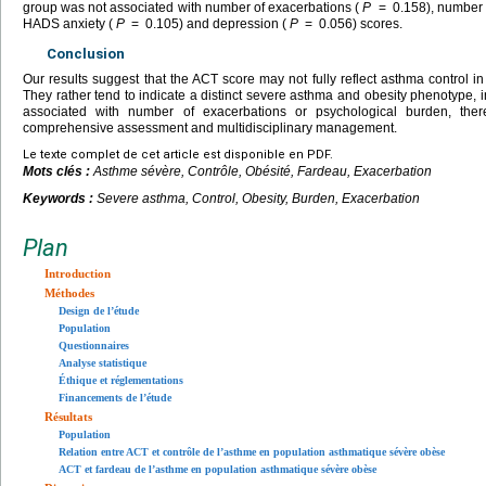
group was not associated with number of exacerbations (
P
=
0.158), number 
HADS anxiety (
P
=
0.105) and depression (
P
=
0.056) scores.
Conclusion
Our results suggest that the ACT score may not fully reflect asthma control 
They rather tend to indicate a distinct severe asthma and obesity phenotype,
associated with number of exacerbations or psychological burden, thereb
comprehensive assessment and multidisciplinary management.
Le texte complet de cet article est disponible en PDF.
Mots clés :
Asthme sévère, Contrôle, Obésité, Fardeau, Exacerbation
Keywords :
Severe asthma, Control, Obesity, Burden, Exacerbation
Plan
Introduction
Méthodes
Design de l’étude
Population
Questionnaires
Analyse statistique
Éthique et réglementations
Financements de l’étude
Résultats
Population
Relation entre ACT et contrôle de l’asthme en population asthmatique sévère obèse
ACT et fardeau de l’asthme en population asthmatique sévère obèse