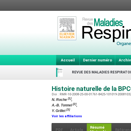
Accueil
Dernier numéro
Archiv
REVUE DES MALADIES RESPIRATO
Histoire naturelle de la BPC
Doi : RMR-10-2008-25-00-01761-8425-101019-2008103
[1]
N. Roche
,
[2]
A.-B. Tonnel
,
[3]
Y. Grillet
Voir les affiliations
Résumé
PDF
Article
Référen