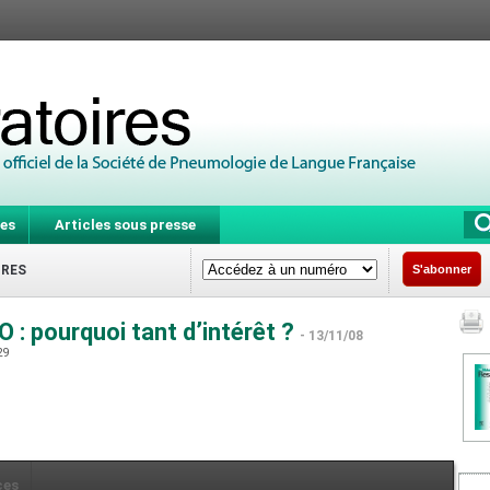
es
Articles sous presse
IRES
S'abonner
O : pourquoi tant d’intérêt ?
- 13/11/08
29
ces