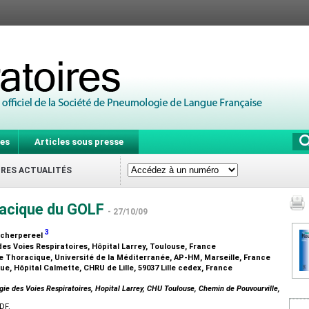
es
Articles sous presse
IRES ACTUALITÉS
racique du GOLF
- 27/10/09
3
 Scherpereel
es Voies Respiratoires, Hôpital Larrey, Toulouse, France
e Thoracique, Université de la Méditerranée, AP-HM, Marseille, France
, Hôpital Calmette, CHRU de Lille, 59037 Lille cedex, France
gie des Voies Respiratoires, Hopital Larrey, CHU Toulouse, Chemin de Pouvourville,
DF.