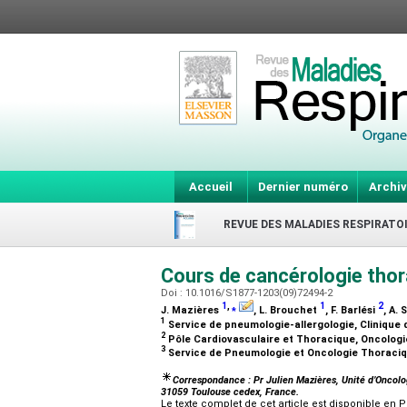
Accueil
Dernier numéro
Archiv
REVUE DES MALADIES RESPIRATO
Cours de cancérologie tho
Doi : 10.1016/S1877-1203(09)72494-2
1
,
⁎
1
2
J. Mazières
, L. Brouchet
, F. Barlési
, A.
1
Service de pneumologie-allergologie, Clinique d
2
Pôle Cardiovasculaire et Thoracique, Oncologi
3
Service de Pneumologie et Oncologie Thoracique
Correspondance : Pr Julien Mazières, Unité d’Oncolo
31059 Toulouse cedex, France.
Le texte complet de cet article est disponible en P