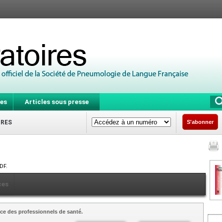
es
Articles sous presse
IRES
S'abonner
DF.
ces
ce des professionnels de santé.