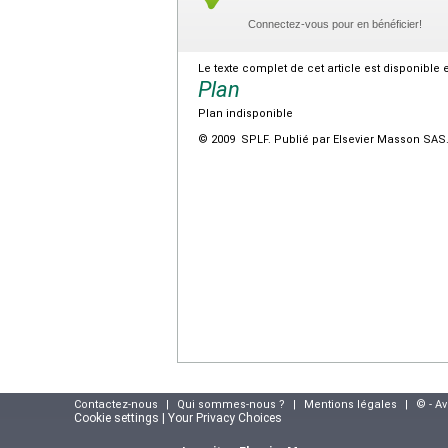
Connectez-vous pour en bénéficier!
Le texte complet de cet article est disponible 
Plan
Plan indisponible
© 2009 SPLF. Publié par Elsevier Masson SAS. 
Contactez-nous
|
Qui sommes-nous ?
|
Mentions légales
|
© - A
Cookie settings | Your Privacy Choices