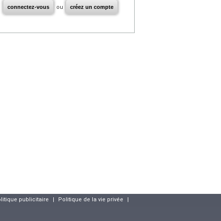
connectez-vous
ou
créez un compte
litique publicitaire
|
Politique de la vie privée
|