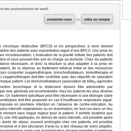
ce des professionnels de santé.
connectez-vous
ou
créez un compte
 chronique obstructive (BPCO) et les perspectives à venir doivent
italière des patients avec exacerbation aiguë d’une BPCO. Une prise en
s incontournables. L’évaluation de la gravité initiale des patients doit
sation et ceux pouvant être pris en charge au domicile. Chez les patients
illance nécessaire, et donc la structure la plus adaptée à sa prise en
patient, de la réponse au traitement médical initial et des ressources
ujours comporter oxygénothérapie, bronchodilatateurs, kinésithérapie et
’oxygénothérapie doit être contrôlée avec des objectifs de saturation
chaque patient. Les bronchodilatateurs (association de bêta
-agonistes
2
truction bronchique et la distension doivent être administrés par
s par voie générale est recommandée chez les patients les plus sévères
es. Un traitement spécifique peut être nécessaire si une étiologie claire
ventilatoire doit être proposée en cas d’insuffisance respiratoire aiguë.
proposée en première intention en l’absence de contre-indication. Au
soins intensifs respiratoires ou en réanimation, en tout cas dans un lieu
out moment sans risque majeur pour le patient. Il semble toutefois que
0), une VNI appliquée, en dehors de soins intensifs, soit possible après
 durée de séjour, souvent prolongée chez ces patients, est possible
invasive et à des structures d’aval ou à des réseaux de soins adaptés.
pneumologique après une hospitalisation doivent permettre d’améliorer