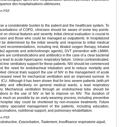
réquence des hospitalisations ultérieures.
en PDF.
 a considerable burden to the patient and the healthcare system. To
exacerbations of COPD, clinicians should be aware of some key points:
 clinical features and severity. Initial clinical evaluation is crucial to
ission and those who could be managed as outpatients. In hospitalized
d be determined by the initial severity and response to initial medical
cent recommendations, including rest, titrated oxygen therapy, inhaled
eta2-agonists and anticholinergic agents), DVT prevention with LMWH,
here are contraindications and antibiotics in the case of a clear bacterial
 lead to acute hypercapnic respiratory failure. Unless contraindicated,
irst line ventilatory support for these patients. NIV should be commenced
oid the need for endotracheal intubation and to reduce mortality and
lled clinical trials support the use of NIV in the management of acute
reased need for mechanical ventilation and an improved survival. In
ICU. Although it has been shown that for less severe patients (with pH
fely and effectively on general medical wards, a lead respiratory
ry. Mechanical ventilation through an endotracheal tube should be
tions to the use of NIV or fail to improve on NIV. The duration of
s much as possible by an early weaning process, including preventive
 hospital stay could be shortened by non-invasive treatments. Future
atory specialist management of the patients, including education,
ccinations, nutritional support, and pulmonary rehabilitation.
en PDF.
tructive, Exacerbation, Traitement, Insuffisance respiratoire aiguë,