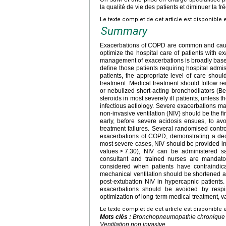
la qualité de vie des patients et diminuer la f
Le texte complet de cet article est disponible 
Summary
Exacerbations of COPD are common and cause
optimize the hospital care of patients with 
management of exacerbations is broadly based on
define those patients requiring hospital adm
patients, the appropriate level of care shoul
treatment. Medical treatment should follow re
or nebulized short-acting bronchodilators (B
steroids in most severely ill patients, unless t
infectious aetiology. Severe exacerbations may
non-invasive ventilation (NIV) should be the f
early, before severe acidosis ensues, to av
treatment failures. Several randomised contro
exacerbations of COPD, demonstrating a dec
most severe cases, NIV should be provided in 
values
>
7.30), NIV can be administered sa
consultant and trained nurses are mandato
considered when patients have contraindica
mechanical ventilation should be shortened a
post-extubation NIV in hypercapnic patients.
exacerbations should be avoided by respir
optimization of long-term medical treatment, va
Le texte complet de cet article est disponible 
Mots clés :
Bronchopneumopathie chronique obs
Ventilation non invasive