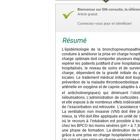
Bienvenue sur EM-consulte, la référen
Article gratuit.
Connectez-vous pour en bénéficier!
Résumé
L’épidémiologie de la bronchopneumopathie
conduire à améliorer la prise en charge hosp
charge optimale doit comporter plusieurs étape
repérer les patients justifiant d’une hospitali
hospitalisés, le niveau de soins et de surve
charge, dépendent de la gravité initiale du 
locales. Le traitement médical initial doit to
prévention de la maladie thromboembolique. L
artérielle en oxygène et de capnie adaptée à 
et anticholinergiques) qui diminuent l’obs
nébulisations. L’administration de corticoïde
et elle expose à de nombreux effets indésirabl
de l’exacerbation est retrouvée. L’assistance 
La ventilation non invasive (VNI) doit être 
mieux, la VNI doit être appliquée en unité de 
où le recours à l’intubation est possible à t
chez les BPCO les moins sévères (pH
>
à 7,3
une phase de formation. La diminution de la
grâce à une prise en charge hospitalière non 
Un suivi et une prise en charge spécialisée 