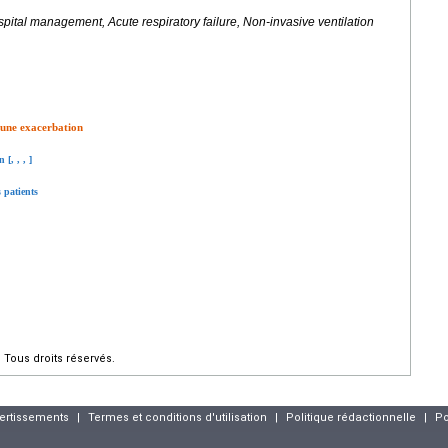
ital management, Acute respiratory failure, Non-invasive ventilation
d’une exacerbation
n [
,
,
,
]
 patients
Tous droits réservés.
vertissements
|
Termes et conditions d'utilisation
|
Politique rédactionnelle
|
Po