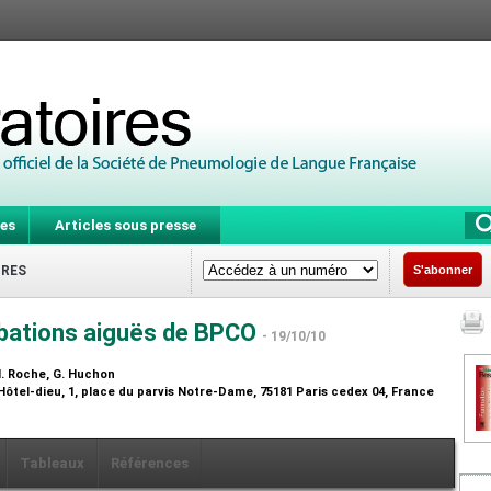
es
Articles sous presse
IRES
S'abonner
rbations aiguës de BPCO
- 19/10/10
 N. Roche, G. Huchon
Hôtel-dieu, 1, place du parvis Notre-Dame, 75181 Paris cedex 04, France
Tableaux
Références