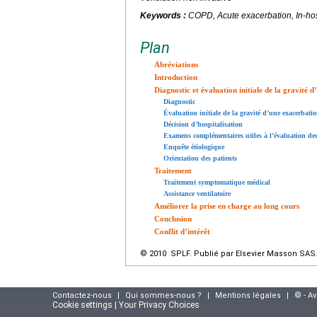
Keywords :
COPD, Acute exacerbation, In-hosp
Plan
Abréviations
Introduction
Diagnostic et évaluation initiale de la gravité 
Diagnostic
Évaluation initiale de la gravité d’une exacerbatio
Décision d’hospitalisation
Examens complémentaires utiles à l’évaluation des
Enquête étiologique
Orientation des patients
Traitement
Traitement symptomatique médical
Assistance ventilatoire
Améliorer la prise en charge au long cours
Conclusion
Conflit d’intérêt
© 2010 SPLF. Publié par Elsevier Masson SAS. 
Contactez-nous
|
Qui sommes-nous ?
|
Mentions légales
|
© - A
Cookie settings | Your Privacy Choices