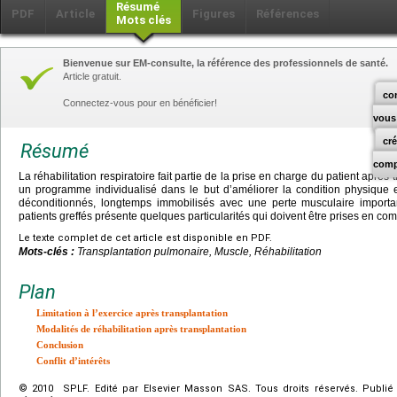
Résumé
PDF
Article
Figures
Références
Mots clés
Bienvenue sur EM-consulte, la référence des professionnels de santé.
Article gratuit.
co
Connectez-vous pour en bénéficier!
vous
cr
Résumé
comp
La réhabilitation respiratoire fait partie de la prise en charge du patient après 
un programme individualisé dans le but d’améliorer la condition physique e
déconditionnés, longtemps immobilisés avec une perte musculaire importan
patients greffés présente quelques particularités qui doivent être prises en co
Le texte complet de cet article est disponible en PDF.
Mots-clés :
Transplantation pulmonaire, Muscle, Réhabilitation
Plan
Limitation à l’exercice après transplantation
Modalités de réhabilitation après transplantation
Conclusion
Conflit d’intérêts
© 2010 SPLF. Edité par Elsevier Masson SAS. Tous droits réservés. Publié