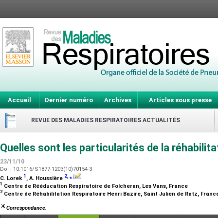
Accueil
Dernier numéro
Archives
Articles sous presse
REVUE DES MALADIES RESPIRATOIRES ACTUALITÉS
Quelles sont les particularités de la réhabilit
23/11/10
Doi : 10.1016/S1877-1203(10)70154-3
1
2
,
⁎
C. Lorek
, A. Houssière
1
Centre de Rééducation Respiratoire de Folcheran, Les Vans, France
2
Centre de Réhabilitation Respiratoire Henri Bazire, Saint Julien de Ratz, Fran
Correspondance.