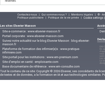
réservés.
Contactez-nous
|
Qui sommes-nous ?
|
Mentions légales
|
© - A
Politique publicitaire
|
Politique de la vie privée
|
Cookie settings 
Les sites Elsevier Masson
Accès
Site e-commerce :
www.elsevier-masson.fr
Der
Portail corporate :
www.elsevier-masson.com
Décla
Suivez notre actualité sur le blog Elsevier Masson :
blog.elsevier-
masson.fr
EM-C
Plateforme de formation des infirmier(e)s :
www.pratique-
En ap
d'opp
infirmiere.com
vous 
sont 
Site portail pour les institutions :
www.em-premium.com
Les i
Le re
Site d'emploi en santé :
emploisante.com
divul
Base documentaire de référence :
www.em-consulte.com
Tout le contenu de ce site: Copyright © 2026 Elsevier, ses concédants de licenc
de textes et de données, a la formation en IA et aux technologies similaires. 