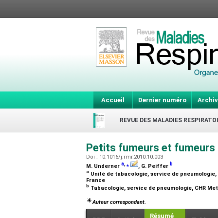
Accueil
Dernier numéro
Archiv
REVUE DES MALADIES RESPIRATO
Petits fumeurs et fumeurs
Doi : 10.1016/j.rmr.2010.10.003
a
,
⁎
b
M. Underner
, G. Peiffer
a
Unité de tabacologie, service de pneumologie, 
France
b
Tabacologie, service de pneumologie, CHR Metz
Auteur correspondant.
Résumé