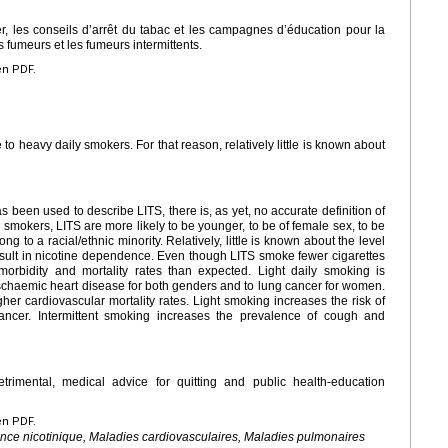
, les conseils d’arrêt du tabac et les campagnes d’éducation pour la
s fumeurs et les fumeurs intermittents.
en PDF.
to heavy daily smokers. For that reason, relatively little is known about
been used to describe LITS, there is, as yet, no accurate definition of
smokers, LITS are more likely to be younger, to be of female sex, to be
g to a racial/ethnic minority. Relatively, little is known about the level
 result in nicotine dependence. Even though LITS smoke fewer cigarettes
morbidity and mortality rates than expected. Light daily smoking is
 ischaemic heart disease for both genders and to lung cancer for women.
igher cardiovascular mortality rates. Light smoking increases the risk of
ancer. Intermittent smoking increases the prevalence of cough and
trimental, medical advice for quitting and public health-education
en PDF.
ce nicotinique, Maladies cardiovasculaires, Maladies pulmonaires