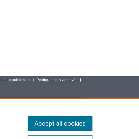
litique publicitaire
|
Politique de la vie privée
|
resse
Accept all cookies
matique, aux fichiers et aux libertés, vous disposez des droits
ectification (art.36 de la loi) des données vous concernant. Ainsi,
mises à jour ou effacées les informations vous concernant qui
u l'utilisation ou la conservation est interdite.
 compris leur identité, sont confidentielles.