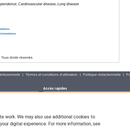
ependence, Cardiovascular disease, Lung disease
mittents
intermittents
Tous droits réservés.
vertissements
|
Termes et conditions d'utilisation
|
Politique rédactionnelle
|
Po
Accès rapides
Dernier numéro
Archives
Articles sous p
m
Déclaration CNIL
asson :
blog.elsevier-
EM-CONSULTE.COM est déclaré à la CNIL, déclaration n° 1286925.
te work. We may also use additional cookies to
ww.pratique-
En application de la loi nº78-17 du 6 janvier 1978 relative à l'infor
d'opposition (art.26 de la loi), d'accès (art.34 à 38 de la loi), et de r
your digital experience. For more information, see
vous pouvez exiger que soient rectifiées, complétées, clarifiées, 
sont inexactes, incomplètes, équivoques, périmées ou dont la collecte o
emium.com
Les informations personnelles concernant les visiteurs de notre site, y