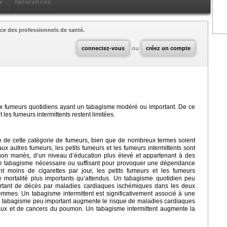
x
Références
ce des professionnels de santé.
connectez-vous
ou
créez un compte
ux fumeurs quotidiens ayant un tabagisme modéré ou important. De ce
t les fumeurs intermittents restent limitées.
ise de cette catégorie de fumeurs, bien que de nombreux termes soient
aux autres fumeurs, les petits fumeurs et les fumeurs intermittents sont
non mariés, d’un niveau d’éducation plus élevé et appartenant à des
 de tabagisme nécessaire ou suffisant pour provoquer une dépendance
t moins de cigarettes par jour, les petits fumeurs et les fumeurs
de mortalité plus importants qu’attendus. Un tabagisme quotidien peu
ortant de décès par maladies cardiaques ischémiques dans les deux
mmes. Un tabagisme intermittent est significativement associé à une
Un tabagisme peu important augmente le risque de maladies cardiaques
raux et de cancers du poumon. Un tabagisme intermittent augmente la