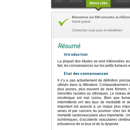
PDF
Article
Tableau
Mots clés
Bienvenue sur EM-consulte, la référen
Article gratuit.
Connectez-vous pour en bénéficier!
Résumé
Introduction
La plupart des études se sont intéressées a
fait, les connaissances sur les petits fumeurs e
État des connaissances
Il n’y a pas actuellement de définition préc
utilisés dans la littérature. Comparativement 
plus jeunes, plus souvent de sexe féminin, 
minorités raciales ou ethniques. Le niveau
nicotinique est mal connu. Bien que fuman
intermittents ont des taux de morbidité et 
important est associé à un risque plus imp
sexes et par cancers du poumon chez les fe
mortalité cardiovasculaire plus importante. 
ischémiques, d’accidents vasculaires céréb
prévalence de la toux et de la dyspnée.