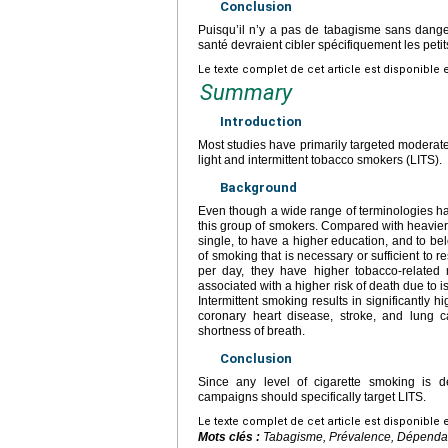
Conclusion
Puisqu’il n’y a pas de tabagisme sans danger
santé devraient cibler spécifiquement les petit
Le texte complet de cet article est disponible 
Summary
Introduction
Most studies have primarily targeted moderate 
light and intermittent tobacco smokers (LITS).
Background
Even though a wide range of terminologies has 
this group of smokers. Compared with heavier 
single, to have a higher education, and to belon
of smoking that is necessary or sufficient to
per day, they have higher tobacco-related 
associated with a higher risk of death due to
Intermittent smoking results in significantly h
coronary heart disease, stroke, and lung c
shortness of breath.
Conclusion
Since any level of cigarette smoking is de
campaigns should specifically target LITS.
Le texte complet de cet article est disponible 
Mots clés :
Tabagisme, Prévalence, Dépendan