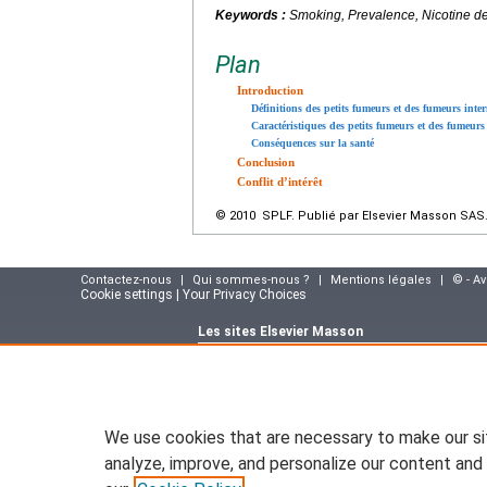
Keywords :
Smoking, Prevalence, Nicotine d
Plan
Introduction
Définitions des petits fumeurs et des fumeurs inter
Caractéristiques des petits fumeurs et des fumeurs 
Conséquences sur la santé
Conclusion
Conflit d’intérêt
© 2010 SPLF. Publié par Elsevier Masson SAS. 
Contactez-nous
|
Qui sommes-nous ?
|
Mentions légales
|
© - A
Cookie settings | Your Privacy Choices
Les sites Elsevier Masson
Site e-commerce :
www.elsevier-masson.fr
Portail corporate :
www.elsevier-masson.co
Suivez notre actualité sur le blog Elsevier M
masson.fr
We use cookies that are necessary to make our si
Plateforme de formation des infirmier(e)s :
w
infirmiere.com
analyze, improve, and personalize our content and 
Site portail pour les institutions :
www.em-pr